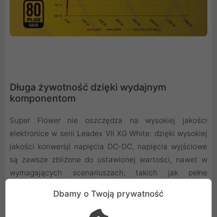
Długa żywotność dzięki wydajnym
komponentom
Super Flower nie oszczędza na wysokiej jakości
elektronice w serii Leadex VII XG White: dzięki wysokiej
jakości konwersji napięcia DC-DC, napięcia wyjściowe
są zawsze zbliżone do ustawionej wartości, nawet w
wymagających scenariuszach, takich jak pełne
obciążenie lub obciążenie asymetryczne. Pozostałe
Dbamy o Twoją prywatność
komponenty również charakteryzują się wysoką
jakością: stosowane są wyłącznie kondensatory o