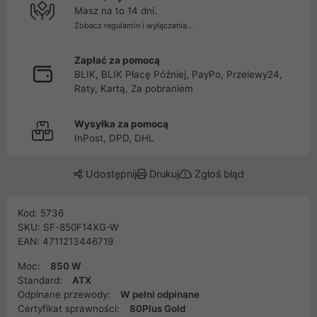
Masz na to 14 dni.
Zobacz regulamin i wyłączenia...
Zapłać za pomocą
BLIK, BLIK Płacę Później, PayPo, Przelewy24,
Raty, Kartą, Za pobraniem
Wysyłka za pomocą
InPost, DPD, DHL
Udostępnij
Drukuj
Zgłoś błąd
Kod: 5736
SKU: SF-850F14XG-W
EAN: 4711213446719
Moc:
850 W
Standard:
ATX
Odpinane przewody:
W pełni odpinane
Certyfikat sprawności:
80Plus Gold