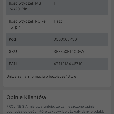
Ilość wtyczek MB
1
24/20-Pin
Ilość wtyczek PCI-e
1 szt
16-pin
Kod
0000005736
SKU
SF-850F14XG-W
EAN
4711213446719
Uniwersalna informacja o bezpieczeństwie
Opinie Klientów
PROLINE S.A. nie gwarantuje, że zamieszczone opinie
pochodzą od osób, które zakupiły lub używały dany produkt.