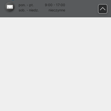
pon. - pt.
9:00 - 17:00
sob. - niedz.
nieczynne
pomoc@proline.pl
Dołącz do nas
Zgłoś błąd na stronie
Proline SA z siedzibą w Mirkowie (55-095), przy ul. Brzozowej 5,
wpisana do rejestru przedsiębiorców Krajowego Rejestru Sądowego
przez Sąd Rejonowy dla Wrocławia-Fabrycznej we Wrocławiu, VI
Wydział Gospodarczy Krajowego Rejestru Sądowego pod nr KRS:
0000282071, NIP: 8951898022, REGON: 020482041, BDO:
000437899. Kapitał zakładowy Spółki wynosi 500000,00 zł i został
on opłacony w całości.
© proline 1996 - 2026. Wszelkie prawa zastrzeżone.