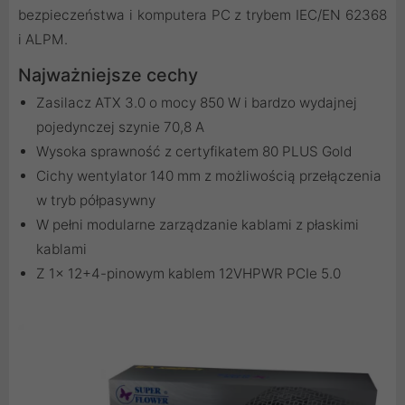
bezpieczeństwa i komputera PC z trybem IEC/EN 62368
i ALPM.
Najważniejsze cechy
Zasilacz ATX 3.0 o mocy 850 W i bardzo wydajnej
pojedynczej szynie 70,8 A
Wysoka sprawność z certyfikatem 80 PLUS Gold
Cichy wentylator 140 mm z możliwością przełączenia
w tryb półpasywny
W pełni modularne zarządzanie kablami z płaskimi
kablami
Z 1x 12+4-pinowym kablem 12VHPWR PCIe 5.0