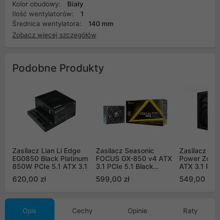
Kolor obudowy:
Biały
Ilość wentylatorów:
1
Średnica wentylatora:
140 mm
Zobacz więcej szczegółów
Podobne Produkty
Zasilacz Lian Li Edge
Zasilacz Seasonic
Zasilacz be 
EG0850 Black Platinum
FOCUS GX-850 v4 ATX
Power Zone
850W PCIe 5.1 ATX 3.1
3.1 PCIe 5.1 Black
ATX 3.1 PCIe
80Plus Gold 850W
(BP006EU)
620,00 zł
599,00 zł
549,00 zł
Opis
Cechy
Opinie
Raty