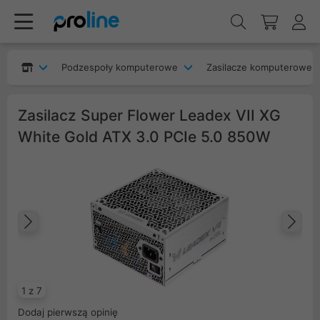
Podzespoły komputerowe
Zasilacze komputerowe
Zasilacz Super Flower Leadex VII XG
White Gold ATX 3.0 PCIe 5.0 850W
Poprzedni
Na
1 z 7
Dodaj pierwszą opinię