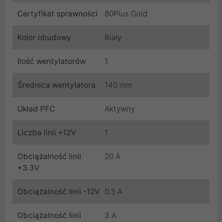
Certyfikat sprawności
80Plus Gold
Kolor obudowy
Biały
Ilość wentylatorów
1
Średnica wentylatora
140 mm
Układ PFC
Aktywny
Liczba linii +12V
1
Obciążalność linii
20 A
+3.3V
Obciążalność linii -12V
0.5 A
Obciążalność linii
3 A