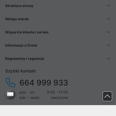
Struktura strony
Sklepy marek
Wsparcie klienta i serwis
Informacje o firmie
Regulaminy i regulacje
Szybki kontakt
664 999 933
pon. - pt.
9:00 - 17:00
sob. - niedz.
nieczynne
pomoc@proline.pl