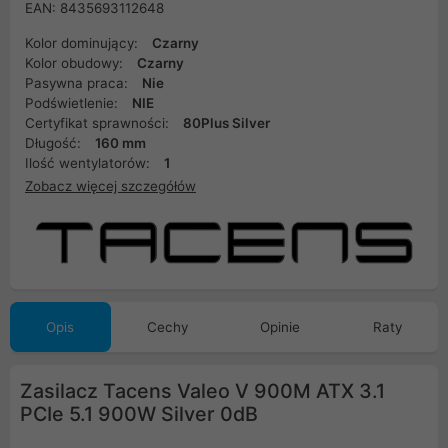
EAN: 8435693112648
Kolor dominujący:
Czarny
Kolor obudowy:
Czarny
Pasywna praca:
Nie
Podświetlenie:
NIE
Certyfikat sprawności:
80Plus Silver
Długość:
160 mm
Ilość wentylatorów:
1
Zobacz więcej szczegółów
Opis
Cechy
Opinie
Raty
Zasilacz Tacens Valeo V 900M ATX 3.1
PCIe 5.1 900W Silver 0dB