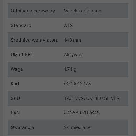
Odpinane przewody
W pełni odpinane
Standard
ATX
Średnica wentylatora
140 mm
Układ PFC
Aktywny
Waga
1.7 kg
Kod
0000012023
SKU
TAC1VV900M-80+SILVER
EAN
8435693112648
Gwarancja
24 miesiące