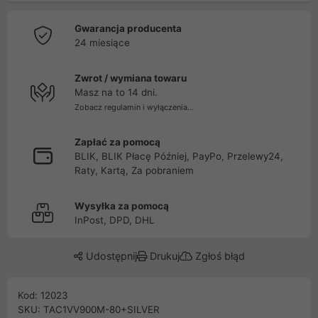
Gwarancja producenta
24 miesiące
Zwrot / wymiana towaru
Masz na to 14 dni.
Zobacz regulamin i wyłączenia...
Zapłać za pomocą
BLIK, BLIK Płacę Później, PayPo, Przelewy24,
Raty, Kartą, Za pobraniem
Wysyłka za pomocą
InPost, DPD, DHL
Udostępnij
Drukuj
Zgłoś błąd
Kod: 12023
SKU: TAC1VV900M-80+SILVER