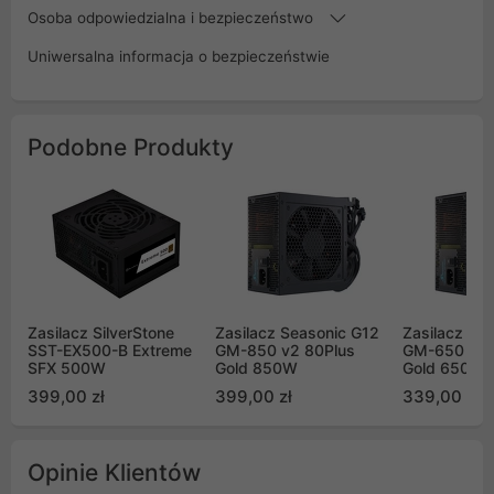
Osoba odpowiedzialna i bezpieczeństwo
Uniwersalna informacja o bezpieczeństwie
Podobne Produkty
Zasilacz SilverStone
Zasilacz Seasonic G12
Zasilacz Se
SST-EX500-B Extreme
GM-850 v2 80Plus
GM-650 v2 
SFX 500W
Gold 850W
Gold 650W
399,00 zł
399,00 zł
339,00 zł
Opinie Klientów