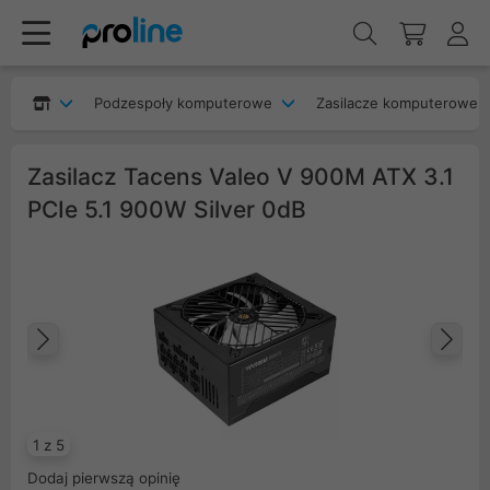
Podzespoły komputerowe
Zasilacze komputerowe
Zasilacz Tacens Valeo V 900M ATX 3.1
PCIe 5.1 900W Silver 0dB
Poprzedni
Na
1 z 5
Dodaj pierwszą opinię