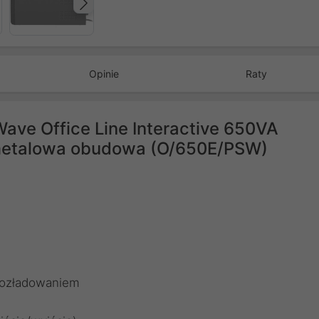
Następny
Opinie
Raty
ave Office Line Interactive 650VA
 metalowa obudowa (O/650E/PSW)
rozładowaniem