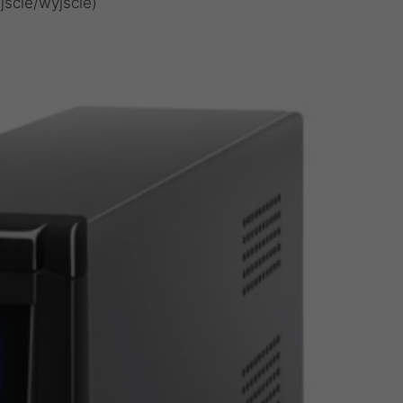
ście/wyjście)