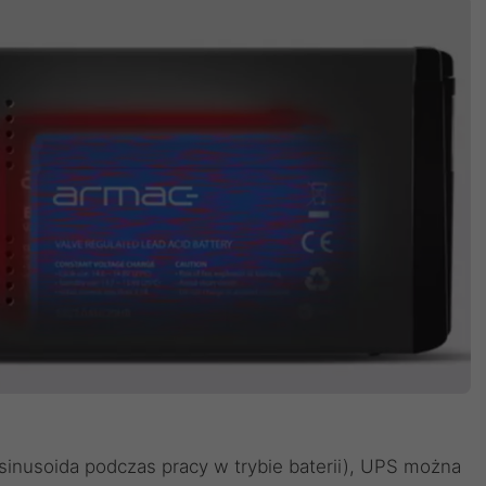
sinusoida podczas pracy w trybie baterii), UPS można