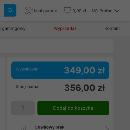
Konfigurator
0,00 zł
Mój Proline
t gamingowy
Wyprzedaż
Kontakt
349,00 zł
Wysyłkowa:
ń
356,00 zł
Stacjonarna:
u
o
S
Dodaj do koszyka
Chwilowy brak