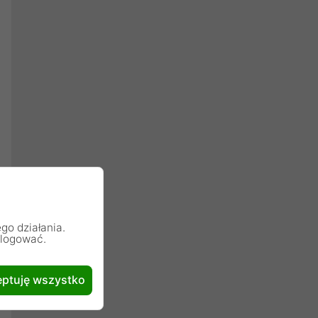
go działania.
alogować.
ptuję wszystko