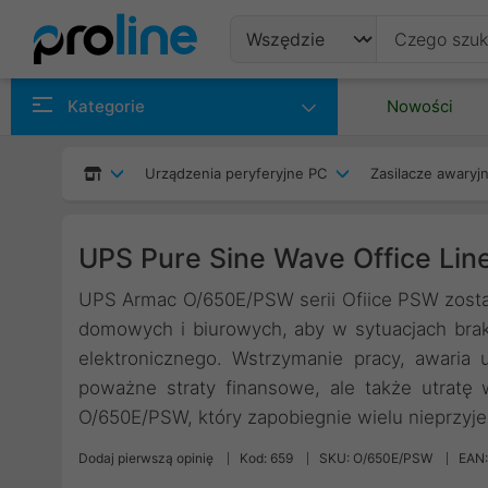
Produkty
Kategorie
Nowości
Producenci
Urządzenia peryferyjne PC
Zasilacze awaryjn
Kategorie
UPS Pure Sine Wave Office Line
UPS Armac O/650E/PSW serii Ofiice PSW zosta
domowych i biurowych, aby w sytuacjach brak
elektronicznego. Wstrzymanie pracy, awaria
poważne straty finansowe, ale także utrat
O/650E/PSW, który zapobiegnie wielu nieprzyj
Dodaj pierwszą opinię
Kod: 659
SKU: O/650E/PSW
EAN