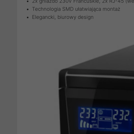
2x gniazdo 230V Francuskie, 2x RJ-45 (wej
Technologia SMD ułatwiająca montaż
Elegancki, biurowy design