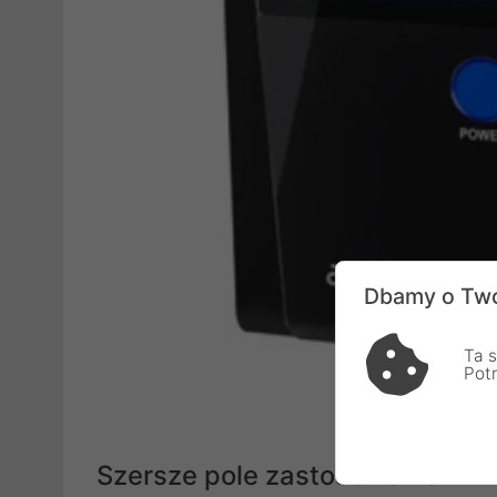
Dbamy o Two
Ta s
Pot
Szersze pole zastosowania