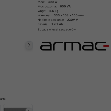
Moc:
390 W
Moc pozorna:
650 VA
Waga:
5.5 kg
Wymiary:
330 x 108 x 160 mm
Napięcie zasilania:
230V V
Bateria:
1 x 7 Ah
Zobacz więcej szczegółów
Następny
uktu