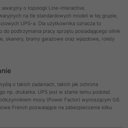
awaryjny o topologii Line-interactive.
waryjnych na tle standardowych modeli w tej grupie,
yjściowych UPS-a. Dla użytkownika oznacza to
 do podtrzymania pracy sprzętu posiadającego silnik
we, skanery, bramy garażowe oraz wjazdowe, rolety
anie
ślą o takich zadaniach, takich jak ochrona
o np. drukarka. UPS jest w stanie temu podołać
współczynnikiem mocy (Power Factor) wynoszącym 0.6.
iowe French pozwalające na zabezpieczenie kilku