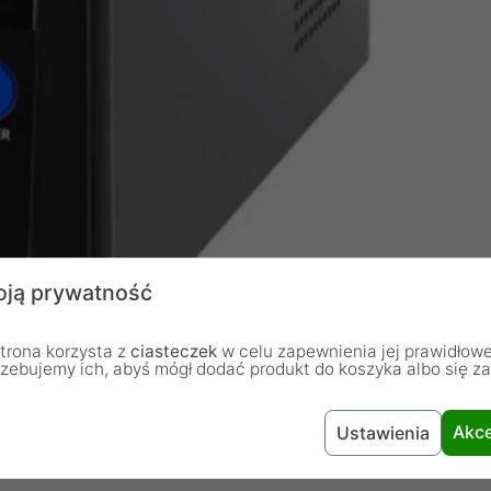
ją prywatność
trona korzysta z
ciasteczek
w celu zapewnienia jej prawidłowe
rzebujemy ich, abyś mógł dodać produkt do koszyka albo się z
Akce
Ustawienia