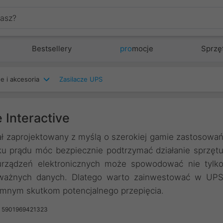
Bestsellery
pro
mocje
Sprzę
e i akcesoria
Zasilacze UPS
 Interactive
ł zaprojektowany z myślą o szerokiej gamie zastosowa
u prądu móc bezpiecznie podtrzymać działanie sprzęt
 urządzeń elektronicznych może spowodować nie tylk
ę ważnych danych. Dlatego warto zainwestować w UP
emnym skutkom potencjalnego przepięcia.
: 5901969421323