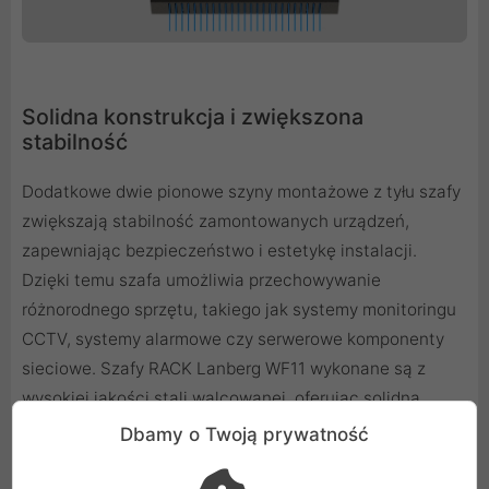
Solidna konstrukcja i zwiększona
stabilność
Dodatkowe dwie pionowe szyny montażowe z tyłu szafy
zwiększają stabilność zamontowanych urządzeń,
zapewniając bezpieczeństwo i estetykę instalacji.
Dzięki temu szafa umożliwia przechowywanie
różnorodnego sprzętu, takiego jak systemy monitoringu
CCTV, systemy alarmowe czy serwerowe komponenty
sieciowe. Szafy RACK Lanberg WF11 wykonane są z
wysokiej jakości stali walcowanej, oferując solidną
konstrukcję i niezawodność.
Dbamy o Twoją prywatność