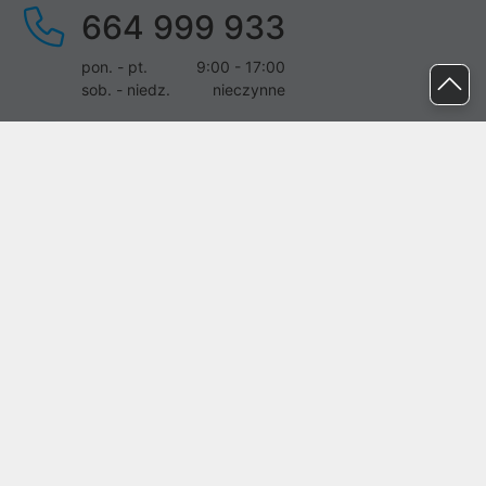
664 999 933
pon. - pt.
9:00 - 17:00
sob. - niedz.
nieczynne
pomoc@proline.pl
Dołącz do nas
Zgłoś błąd na stronie
Proline SA z siedzibą w Mirkowie (55-095), przy ul. Brzozowej 5,
wpisana do rejestru przedsiębiorców Krajowego Rejestru Sądowego
przez Sąd Rejonowy dla Wrocławia-Fabrycznej we Wrocławiu, VI
Wydział Gospodarczy Krajowego Rejestru Sądowego pod nr KRS:
0000282071, NIP: 8951898022, REGON: 020482041, BDO:
000437899. Kapitał zakładowy Spółki wynosi 500000,00 zł i został
on opłacony w całości.
© proline 1996 - 2026. Wszelkie prawa zastrzeżone.