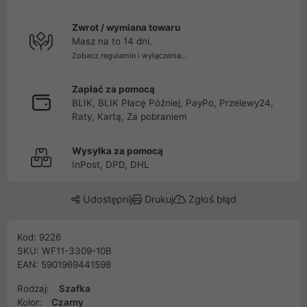
Zwrot / wymiana towaru
Masz na to 14 dni.
Zobacz regulamin i wyłączenia...
Zapłać za pomocą
BLIK, BLIK Płacę Później, PayPo, Przelewy24,
Raty, Kartą, Za pobraniem
Wysyłka za pomocą
InPost, DPD, DHL
Udostępnij
Drukuj
Zgłoś błąd
Kod: 9226
SKU: WF11-3309-10B
EAN: 5901969441598
Rodzaj:
Szafka
Kolor:
Czarny