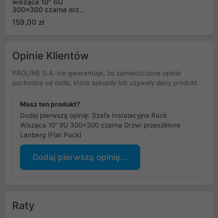
wisząca 10" 6U
300x300 czarna drzwi
przeszklone Flat pack
159,00 zł
Lanberg
Opinie Klientów
PROLINE S.A. nie gwarantuje, że zamieszczone opinie
pochodzą od osób, które zakupiły lub używały dany produkt.
Masz ten produkt?
Dodaj pierwszą opinię: Szafa Instalacyjna Rack
Wisząca 10" 9U 300x300 czarna Drzwi przeszklone
Lanberg (Flat Pack)
Dodaj pierwszą opinię...
Raty