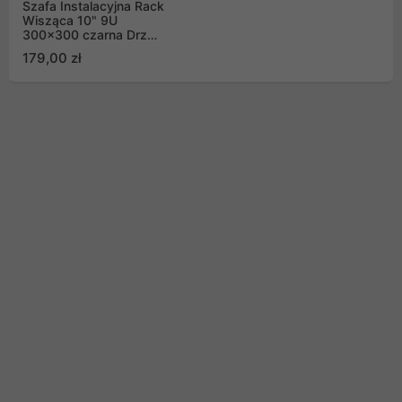
Szafa Instalacyjna Rack
Wisząca 10" 9U
300x300 czarna Drzwi
przeszklone Lanberg
179,00 zł
(Flat Pack)