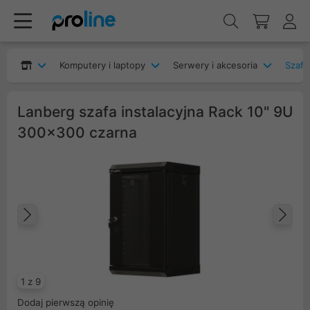
Komputery i laptopy
Serwery i akcesoria
Szafy
Lanberg szafa instalacyjna Rack 10" 9U
300x300 czarna
Poprzedni
Na
1 z 9
Dodaj pierwszą opinię