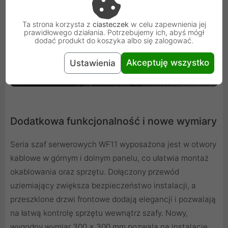
Ta strona korzysta z
ciasteczek
w celu zapewnienia jej
prawidłowego działania. Potrzebujemy ich, abyś mógł
dodać produkt do koszyka albo się zalogować.
Akceptuję wszystko
Ustawienia
Dodatkowa funkcjonalność i nowe wymiary
Seria szaf serwerowych WF11 wyposażona jest w otwory
kablowe w górnym i dolnym panelu, co ułatwia montaż
okablowania oraz sprzętu. Dołączony przewód
uziemiający zwiększa bezpieczeństwo instalacji, a
przeszklone drzwi frontowe dodają elegancji i pozwalają
na łatwą kontrolę sprzętu wewnątrz szafy. Nowy,
wygodny wymiar 300 x 300 mm pozwala na instalację