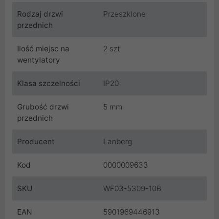
Rodzaj drzwi
Przeszklone
przednich
Ilość miejsc na
2 szt
wentylatory
Klasa szczelności
IP20
Grubość drzwi
5 mm
przednich
Producent
Lanberg
Kod
0000009633
SKU
WF03-5309-10B
EAN
5901969446913