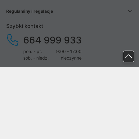
Regulaminy i regulacje
Szybki kontakt
664 999 933
pon. - pt.
9:00 - 17:00
sob. - niedz.
nieczynne
pomoc@proline.pl
Dołącz do nas
Zgłoś błąd na stronie
Proline SA z siedzibą w Mirkowie (55-095), przy ul. Brzozowej 5,
wpisana do rejestru przedsiębiorców Krajowego Rejestru Sądowego
przez Sąd Rejonowy dla Wrocławia-Fabrycznej we Wrocławiu, VI