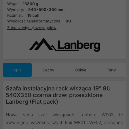
Waga:
13800 g
Wymiary:
540x500x350 mm
Rozmiar:
19 cali
Wysokość teleinformatyczna:
9U
Zobacz więcej szczegółów
Opis
Cechy
Opinie
Raty
Szafa instalacyjna rack wisząca 19" 9U
540X350 czarna drzwi przeszklone
Lanberg (Flat pack)
Nowa seria szaf wiszących Lanberg WF03 to
rozwinięcie wcześniejszych linii WF01 i WF02, oferujące