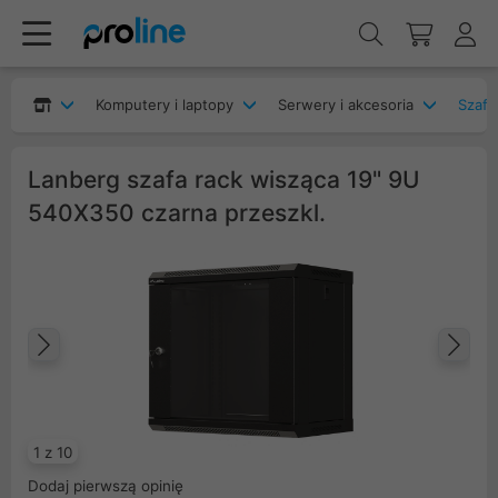
Komputery i laptopy
Serwery i akcesoria
Szafy
Lanberg szafa rack wisząca 19" 9U
540X350 czarna przeszkl.
Poprzedni
Na
1 z 10
Dodaj pierwszą opinię