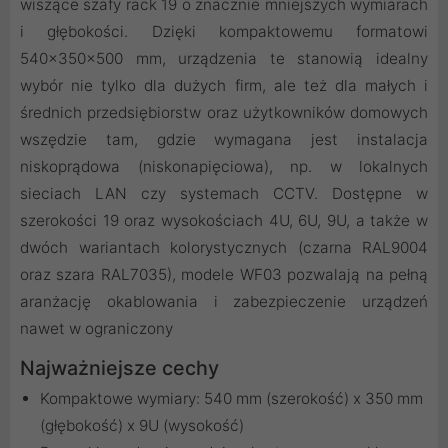
wiszące szafy rack 19 o znacznie mniejszych wymiarach
i głębokości. Dzięki kompaktowemu formatowi
540×350×500 mm, urządzenia te stanowią idealny
wybór nie tylko dla dużych firm, ale też dla małych i
średnich przedsiębiorstw oraz użytkowników domowych
wszędzie tam, gdzie wymagana jest instalacja
niskoprądowa (niskonapięciowa), np. w lokalnych
sieciach LAN czy systemach CCTV. Dostępne w
szerokości 19 oraz wysokościach 4U, 6U, 9U, a także w
dwóch wariantach kolorystycznych (czarna RAL9004
oraz szara RAL7035), modele WF03 pozwalają na pełną
aranżację okablowania i zabezpieczenie urządzeń
nawet w ograniczony
Najważniejsze cechy
Kompaktowe wymiary: 540 mm (szerokość) x 350 mm
(głębokość) x 9U (wysokość)