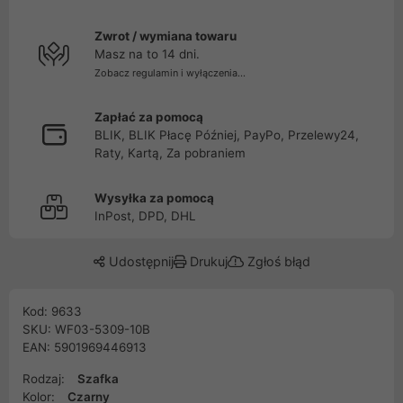
Zwrot / wymiana towaru
Masz na to 14 dni.
Zobacz regulamin i wyłączenia...
Zapłać za pomocą
BLIK, BLIK Płacę Później, PayPo, Przelewy24,
Raty, Kartą, Za pobraniem
Wysyłka za pomocą
InPost, DPD, DHL
Udostępnij
Drukuj
Zgłoś błąd
Kod: 9633
SKU: WF03-5309-10B
EAN: 5901969446913
Rodzaj:
Szafka
Kolor:
Czarny