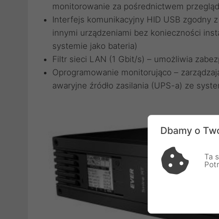
monitorowanie za pośrednictwem przeglą
Interfejs komunikacyjny HID USB zgodny 
innymi urządzeniami bez konieczności ins
systemie jako bateria)
Filtr sieci LAN (1 Gbit/s) – umożliwia zab
Oprogramowanie monitorująco – zarządzając
awaryjne źródło zasilania (UPS-a) ze sys
Dbamy o Two
Ta s
Pot