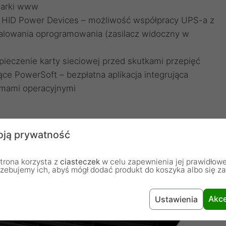
darki www
z HID Power Devices – możliwość współpracy UPS-a z
talowania oprogramowania (zasilacz widoczny w
ezpieczenie karty sieciowej przed skutkami przepięć
e PowerSoft – bezpłatna aplikacja integrująca
temami operacyjnymi
ją prywatność
trona korzysta z
ciasteczek
w celu zapewnienia jej prawidłowe
rzebujemy ich, abyś mógł dodać produkt do koszyka albo się z
Akce
Ustawienia