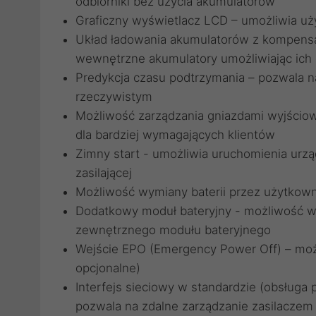
odbiorniki bez użycia akumulatorów
Graficzny wyświetlacz LCD – umożliwia uż
Układ ładowania akumulatorów z kompensa
wewnętrzne akumulatory umożliwiając ich 
Predykcja czasu podtrzymania – pozwala n
rzeczywistym
Możliwość zarządzania gniazdami wyjściow
dla bardziej wymagających klientów
Zimny start - umożliwia uruchomienia urząd
zasilającej
Możliwość wymiany baterii przez użytkown
Dodatkowy moduł bateryjny - możliwość w
zewnętrznego modułu bateryjnego
Wejście EPO (Emergency Power Off) – moż
opcjonalne)
Interfejs sieciowy w standardzie (obsług
pozwala na zdalne zarządzanie zasilacze