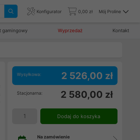
Konfigurator
0,00 zł
Mój Proline
t gamingowy
Wyprzedaż
Kontakt
2 526,00 zł
Wysyłkowa:
c
2 580,00 zł
Stacjonarna:
ć
y
d
Dodaj do koszyka
i
Na zamówienie