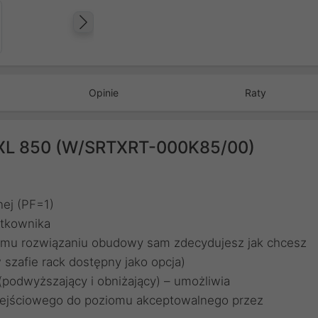
Następny
Opinie
Raty
 XL 850 (W/SRTXRT-000K85/00)
ej (PF=1)
ytkownika
emu rozwiązaniu obudowy sam zdecydujesz jak chcesz
szafie rack dostępny jako opcja)
(podwyższający i obniżający) – umożliwia
wejściowego do poziomu akceptowalnego przez