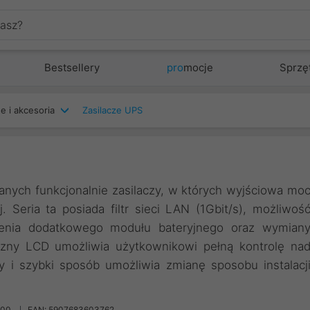
Bestsellery
pro
mocje
Sprzę
e i akcesoria
Zasilacze UPS
nych funkcjonalnie zasilaczy, w których wyjściowa mo
Seria ta posiada filtr sieci LAN (1Gbit/s), możliwoś
zenia dodatkowego modułu bateryjnego oraz wymian
iczny LCD umożliwia użytkownikowi pełną kontrolę na
i szybki sposób umożliwia zmianę sposobu instalacj
/00
EAN: 5907683603762