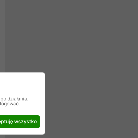
go działania.
alogować.
ptuję wszystko