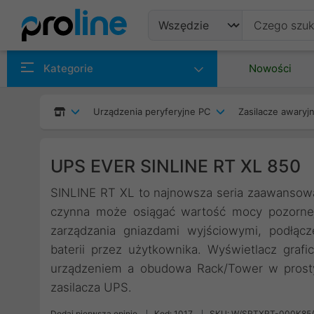
Produkty
Kategorie
Nowości
Producenci
Urządzenia peryferyjne PC
Zasilacze awaryjn
Kategorie
UPS EVER SINLINE RT XL 850
SINLINE RT XL to najnowsza seria zaawansowa
czynna może osiągać wartość mocy pozornej. 
zarządzania gniazdami wyjściowymi, podłąc
baterii przez użytkownika. Wyświetlacz graf
urządzeniem a obudowa Rack/Tower w prosty 
zasilacza UPS.
Dodaj pierwszą opinię
Kod: 1017
SKU: W/SRTXRT-000K85