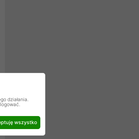
go działania.
alogować.
ptuję wszystko