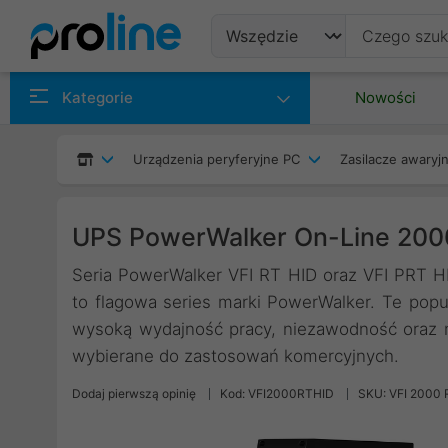
Produkty
Kategorie
Nowości
Producenci
Urządzenia peryferyjne PC
Zasilacze awaryjn
Kategorie
UPS PowerWalker On-Line 20
Seria PowerWalker VFI RT HID oraz VFI PRT HID
to flagowa series marki PowerWalker. Te pop
wysoką wydajność pracy, niezawodność oraz n
wybierane do zastosowań komercyjnych.
Dodaj pierwszą opinię
Kod: VFI2000RTHID
SKU: VFI 2000 