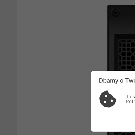
Dbamy o Two
Ta s
Pot