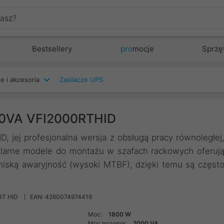
Bestsellery
pro
mocje
Sprzę
e i akcesoria
Zasilacze UPS
00VA VFI2000RTHID
, jej profesjonalna wersja z obsługą pracy równoległej
ularne modele do montażu w szafach rackowych oferuj
iską awaryjność (wysoki MTBF), dzięki temu są częst
RT HID
EAN: 4260074974416
Moc:
1800 W
Moc pozorna:
2000 VA