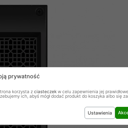
ją prywatność
trona korzysta z
ciasteczek
w celu zapewnienia jej prawidłowe
rzebujemy ich, abyś mógł dodać produkt do koszyka albo się z
Akce
Ustawienia