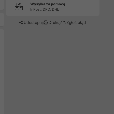
Wysyłka za pomocą
InPost, DPD, DHL
Udostępnij
Drukuj
Zgłoś błąd