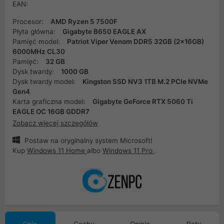
EAN:
Procesor:
AMD Ryzen 5 7500F
Płyta główna:
Gigabyte B650 EAGLE AX
Pamięć model:
Patriot Viper Venom DDR5 32GB (2x16GB)
6000MHz CL30
Pamięć:
32 GB
Dysk twardy:
1000 GB
Dysk twardy model:
Kingston SSD NV3 1TB M.2 PCIe NVMe
Gen4
Karta graficzna model:
Gigabyte GeForce RTX 5060 Ti
EAGLE OC 16GB GDDR7
Zobacz więcej szczegółów
Postaw na oryginalny system Microsoft!
Kup
Windows 11 Home
albo
Windows 11 Pro
.