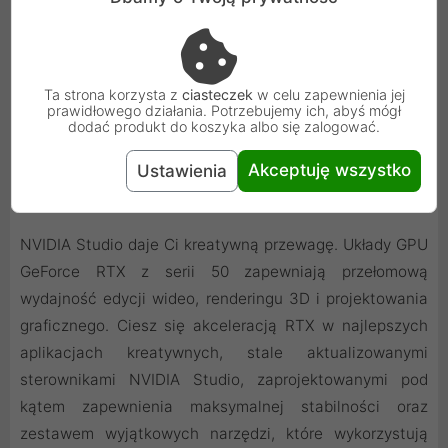
Ta strona korzysta z
ciasteczek
w celu zapewnienia jej
prawidłowego działania. Potrzebujemy ich, abyś mógł
dodać produkt do koszyka albo się zalogować.
Akceptuję wszystko
Ustawienia
Twoja kreatywna przewaga dzięki AI
NVIDIA Studio daje Ci kreatywną przewagę. Układy GPU
GeForce RTX z serii 50 zapewniają przełomową
wydajność edycji wideo, renderingu 3D i projektowania
graficznego. Ciesz się akceleracją RTX w najlepszych
aplikacjach kreatywnych, stale aktualizowanymi
sterownikami NVIDIA Studio, zaprojektowanymi pod
kątem zapewnienia maksymalnej stabilności oraz
zestawem wyjątkowych narzędzi, które wykorzystują