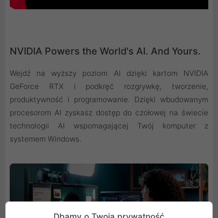
NVIDIA Powers the World's AI. And Yours.
Wejdź na wyższy poziom AI dzięki kartom NVIDIA
GeForce RTX i podkręć rozgrywkę, tworzenie,
produktywność i programowanie. Dzięki wbudowanym
procesorom AI zyskasz dostęp do czołowej na świecie
technologii AI wspomagającej Twój komputer z
systemem Windows.
Dbamy o Twoją prywatność