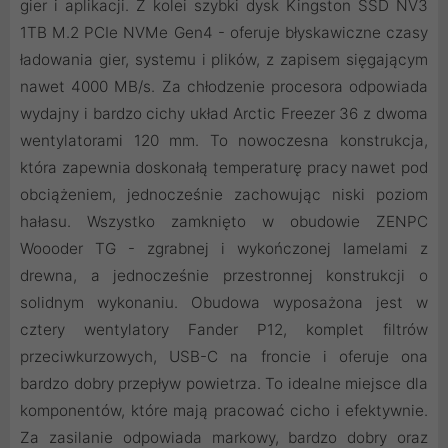
gier i aplikacji. Z kolei szybki dysk Kingston SSD NV3
1TB M.2 PCIe NVMe Gen4 - oferuje błyskawiczne czasy
ładowania gier, systemu i plików, z zapisem sięgającym
nawet 4000 MB/s. Za chłodzenie procesora odpowiada
wydajny i bardzo cichy układ Arctic Freezer 36 z dwoma
wentylatorami 120 mm. To nowoczesna konstrukcja,
która zapewnia doskonałą temperaturę pracy nawet pod
obciążeniem, jednocześnie zachowując niski poziom
hałasu. Wszystko zamknięto w obudowie ZENPC
Woooder TG - zgrabnej i wykończonej lamelami z
drewna, a jednocześnie przestronnej konstrukcji o
solidnym wykonaniu. Obudowa wyposażona jest w
cztery wentylatory Fander P12, komplet filtrów
przeciwkurzowych, USB-C na froncie i oferuje ona
bardzo dobry przepływ powietrza. To idealne miejsce dla
komponentów, które mają pracować cicho i efektywnie.
Za zasilanie odpowiada markowy, bardzo dobry oraz