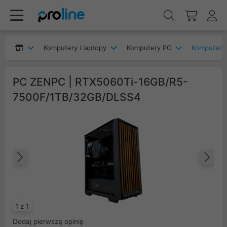
Komputery i laptopy
Komputery PC
Komputery
PC ZENPC | RTX5060Ti-16GB/R5-
7500F/1TB/32GB/DLSS4
Poprzedni
Na
1 z 1
Dodaj pierwszą opinię