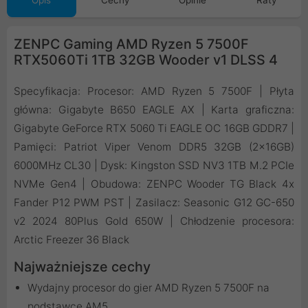
Opis
Cechy
Opinie
Raty
ZENPC Gaming AMD Ryzen 5 7500F
RTX5060Ti 1TB 32GB Wooder v1 DLSS 4
Specyfikacja: Procesor: AMD Ryzen 5 7500F | Płyta
główna: Gigabyte B650 EAGLE AX | Karta graficzna:
Gigabyte GeForce RTX 5060 Ti EAGLE OC 16GB GDDR7 |
Pamięci: Patriot Viper Venom DDR5 32GB (2x16GB)
6000MHz CL30 | Dysk: Kingston SSD NV3 1TB M.2 PCIe
NVMe Gen4 | Obudowa: ZENPC Wooder TG Black 4x
Fander P12 PWM PST | Zasilacz: Seasonic G12 GC-650
v2 2024 80Plus Gold 650W | Chłodzenie procesora:
Arctic Freezer 36 Black
Najważniejsze cechy
Wydajny procesor do gier AMD Ryzen 5 7500F na
podstawce AM5