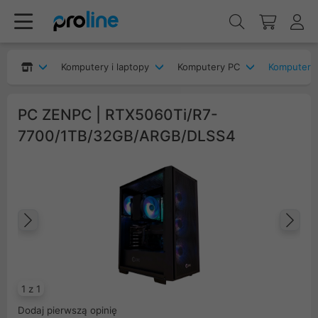
Komputery i laptopy
Komputery PC
Komputery
PC ZENPC | RTX5060Ti/R7-
7700/1TB/32GB/ARGB/DLSS4
Poprzedni
Na
1 z 1
Dodaj pierwszą opinię