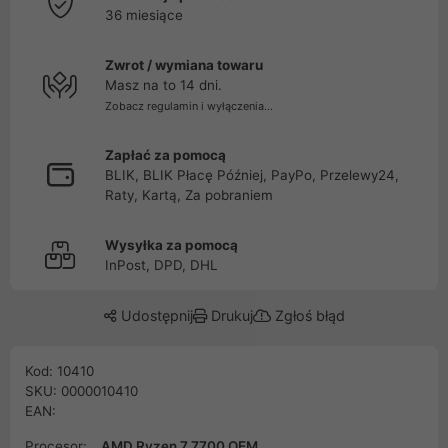
36 miesiące
Zwrot / wymiana towaru
Masz na to 14 dni.
Zobacz regulamin i wyłączenia...
Zapłać za pomocą
BLIK, BLIK Płacę Później, PayPo, Przelewy24,
Raty, Kartą, Za pobraniem
Wysyłka za pomocą
InPost, DPD, DHL
Udostępnij
Drukuj
Zgłoś błąd
Kod: 10410
SKU: 0000010410
EAN:
Procesor:
AMD Ryzen 7 7700 OEM