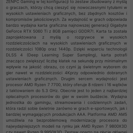
ZENPC Gaming w tej konfiguracji to zestaw zbudowany z myślą
o graczach, którzy chcą cieszyć się nowoczesnymi tytułami w
wysokich ustawieniach graficznych, bez zbędnych kosztów i
kompromisów jakościowych. Za wydajność w grach odpowiada
bardzo wydajna karta graficzna najnowszej generacji Gigabyte
GeForce RTX 5060 Ti z 8GB pamięci GDDR7!. Karta ta została
zaprojektowana z myślą o rozgrywce w wysokich
rozdzielczościach na wysokich ustawieniach graficznych w
rozdzielczości 1080p oraz 1440p. Dzięki wsparciu technologii
DLSS 4 (Deep Learning Super Sampling), karta potrafi
znacząco zwiększyć liczbę klatek na sekundę przy minimalnym
wpływie na jakość obrazu, co czyni ją świetnym wyborem do
gier nawet w rozdzielczości 4Kprzy odpowiednio dobranych
ustawieniach graficznych. Drugim sercem wydajności jest
procesor AMD Ryzen 7 7700, który oferuje 8 rdzeni i 16 wątków
z taktowaniem do 5.3 GHz. Obecnie jest to jeden z najbardziej
opłacalnych procesorów do gier w swoim budżecie. Wydajna
jednostka do gamingu, streamowania i codziennych zadań,
która radzi sobie świetnie zarówno w grach e-sportowych, jak i
bardziej wymagających produkcjach AAA. Platforma AMD AM5
umożliwia na bezproblemową modernizację procesora do
najwydajniejszych modeli na rynku jak AMD Ryzen 7 9800X3D
czy nawet Ryzen 9 9950X3D. Zestaw oparto na płycie głównej