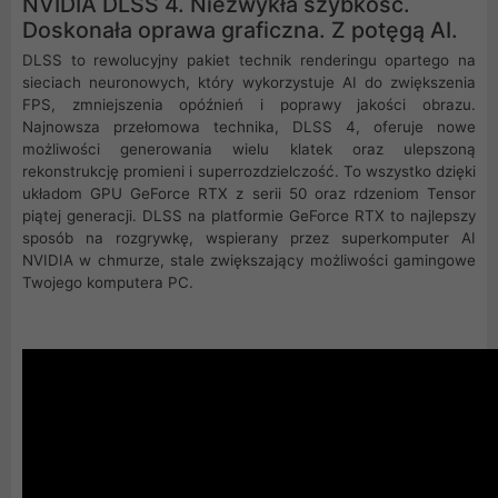
NVIDIA DLSS 4. Niezwykła szybkość.
Doskonała oprawa graficzna. Z potęgą AI.
DLSS to rewolucyjny pakiet technik renderingu opartego na
sieciach neuronowych, który wykorzystuje AI do zwiększenia
FPS, zmniejszenia opóźnień i poprawy jakości obrazu.
‌Najnowsza przełomowa technika, DLSS 4, oferuje nowe
możliwości generowania wielu klatek oraz ulepszoną
rekonstrukcję promieni i superrozdzielczość. To wszystko dzięki
układom GPU GeForce RTX z serii 50 oraz rdzeniom Tensor
piątej generacji. DLSS na platformie GeForce RTX to najlepszy
sposób na rozgrywkę, wspierany przez superkomputer AI
NVIDIA w chmurze, stale zwiększający możliwości gamingowe
Twojego komputera PC.