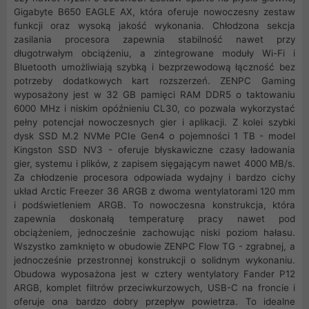
Gigabyte B650 EAGLE AX, która oferuje nowoczesny zestaw
funkcji oraz wysoką jakość wykonania. Chłodzona sekcja
zasilania procesora zapewnia stabilność nawet przy
długotrwałym obciążeniu, a zintegrowane moduły Wi-Fi i
Bluetooth umożliwiają szybką i bezprzewodową łączność bez
potrzeby dodatkowych kart rozszerzeń. ZENPC Gaming
wyposażony jest w 32 GB pamięci RAM DDR5 o taktowaniu
6000 MHz i niskim opóźnieniu CL30, co pozwala wykorzystać
pełny potencjał nowoczesnych gier i aplikacji. Z kolei szybki
dysk SSD M.2 NVMe PCIe Gen4 o pojemności 1 TB - model
Kingston SSD NV3 - oferuje błyskawiczne czasy ładowania
gier, systemu i plików, z zapisem sięgającym nawet 4000 MB/s.
Za chłodzenie procesora odpowiada wydajny i bardzo cichy
układ Arctic Freezer 36 ARGB z dwoma wentylatorami 120 mm
i podświetleniem ARGB. To nowoczesna konstrukcja, która
zapewnia doskonałą temperaturę pracy nawet pod
obciążeniem, jednocześnie zachowując niski poziom hałasu.
Wszystko zamknięto w obudowie ZENPC Flow TG - zgrabnej, a
jednocześnie przestronnej konstrukcji o solidnym wykonaniu.
Obudowa wyposażona jest w cztery wentylatory Fander P12
ARGB, komplet filtrów przeciwkurzowych, USB-C na froncie i
oferuje ona bardzo dobry przepływ powietrza. To idealne