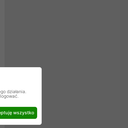
go działania.
alogować.
ptuję wszystko