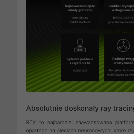
Absolutnie doskonały ray tracing
RTX to najbardziej zaawansowana platforma
opartego na sieciach neuronowych, które re