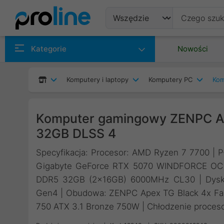
Produkty
Kategorie
Nowości
Producenci
Komputery i laptopy
Komputery PC
Kom
Kategorie
Komputer gamingowy ZENPC A
32GB DLSS 4
Specyfikacja: Procesor: AMD Ryzen 7 7700 | P
Gigabyte GeForce RTX 5070 WINDFORCE OC S
DDR5 32GB (2x16GB) 6000MHz CL30 | Dysk:
Gen4 | Obudowa: ZENPC Apex TG Black 4x Fa
750 ATX 3.1 Bronze 750W | Chłodzenie proceso