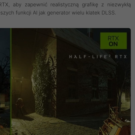
 RTX, aby zapewnić realistyczną grafikę z niezwykłą
zych funkcji AI jak generator wielu klatek DLSS.