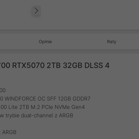
Następny
Opinie
Raty
700 RTX5070 2TB 32GB DLSS 4
700
5070 WINDFORCE OC SFF 12GB GDDR7
4300 Lite 2TB M.2 PCIe NVMe Gen4
 trybie dual-channel z ARGB
m
 z ARGB