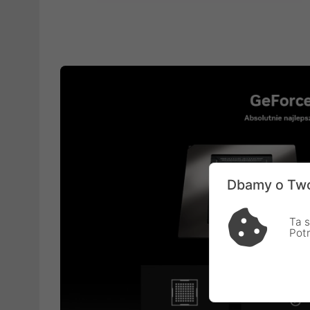
Dbamy o Two
Ta s
Pot