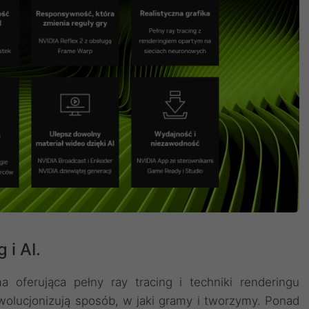
 i AI.
 oferująca pełny ray tracing i techniki renderingu
wolucjonizują sposób, w jaki gramy i tworzymy. Ponad