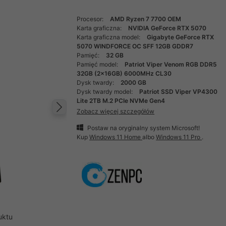
Procesor:
AMD Ryzen 7 7700 OEM
Karta graficzna:
NVIDIA GeForce RTX 5070
Karta graficzna model:
Gigabyte GeForce RTX
5070 WINDFORCE OC SFF 12GB GDDR7
Pamięć:
32 GB
Pamięć model:
Patriot Viper Venom RGB DDR5
32GB (2x16GB) 6000MHz CL30
Dysk twardy:
2000 GB
Dysk twardy model:
Patriot SSD Viper VP4300
Lite 2TB M.2 PCIe NVMe Gen4
Zobacz więcej szczegółów
Następny
Postaw na oryginalny system Microsoft!
Kup
Windows 11 Home
albo
Windows 11 Pro
.
uktu