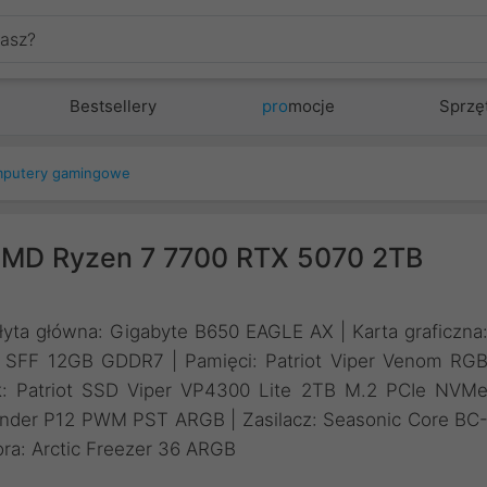
Bestsellery
pro
mocje
Sprzę
putery gamingowe
MD Ryzen 7 7700 RTX 5070 2TB
łyta główna: Gigabyte B650 EAGLE AX | Karta graficzna
FF 12GB GDDR7 | Pamięci: Patriot Viper Venom RG
 Patriot SSD Viper VP4300 Lite 2TB M.2 PCIe NVM
nder P12 PWM PST ARGB | Zasilacz: Seasonic Core BC
ra: Arctic Freezer 36 ARGB