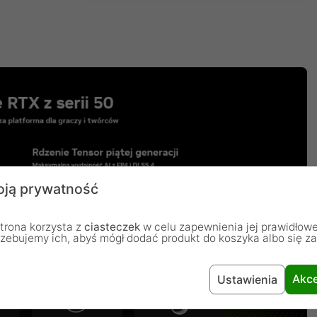
ją prywatność
trona korzysta z
ciasteczek
w celu zapewnienia jej prawidłowe
rzebujemy ich, abyś mógł dodać produkt do koszyka albo się z
Akce
Ustawienia