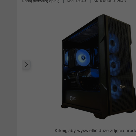
Dodaj pierwszą opinię
Kod: 12943
SKU: 0000012943
Poprzedni
Kliknij, aby wyświetlić duże zdjęcia prod