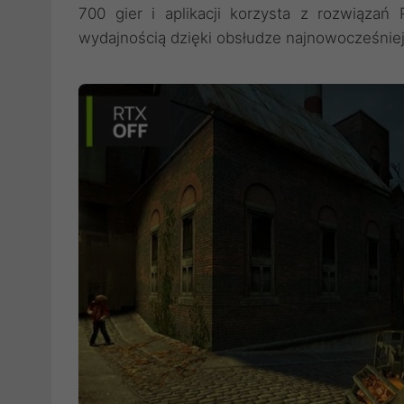
700 gier i aplikacji korzysta z rozwiązań
wydajnością dzięki obsłudze najnowocześniejs