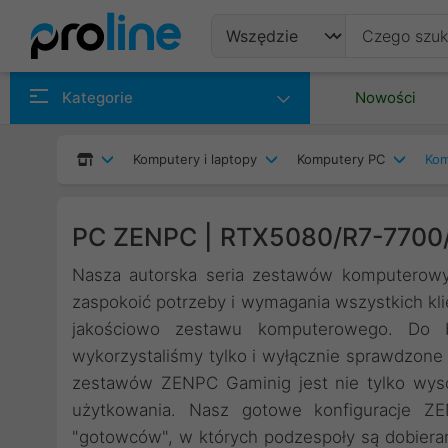
Produkty
Kategorie
Nowości
Producenci
Komputery i laptopy
Komputery PC
Kom
Kategorie
PC ZENPC | RTX5080/R7-7700
Nasza autorska seria zestawów komputerowy
zaspokoić potrzeby i wymagania wszystkich kli
jakościowo zestawu komputerowego. Do
wykorzystaliśmy tylko i wyłącznie sprawdzone
zestawów ZENPC Gaminig jest nie tylko wys
użytkowania. Nasz gotowe konfiguracje Z
"gotowców", w których podzespoły są dobiera