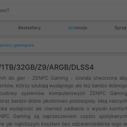
Bestsellery
pro
mocje
Sprzę
putery gamingowe
/1TB/32GB/Z9/ARGB/DLSS4
ch do gier - ZENPC Gaming - została stworzona ab
entów, którzy szukają wydajnego ale też bardzo dobreg
 budowy systemów komputerowych ZENPC Gamin
 oraz bardzo dobre jakościowo podzespoły. Ideą naszyc
oka wydajność ale również zadbanie o wysoki komfor
ENPC Gaming są zaprzeczeniem często spotykanyc
ne jak najniższym kosztem bez odzwierciedlenia tego 