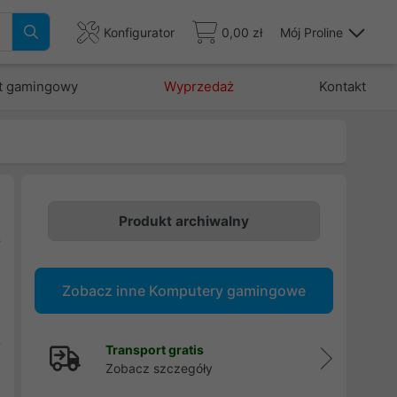
Konfigurator
0,00 zł
Mój Proline
t gamingowy
Wyprzedaż
Kontakt
Produkt archiwalny
y
o
Zobacz inne Komputery gamingowe
g
h
t
Transport gratis
h
Zobacz szczegóły
w