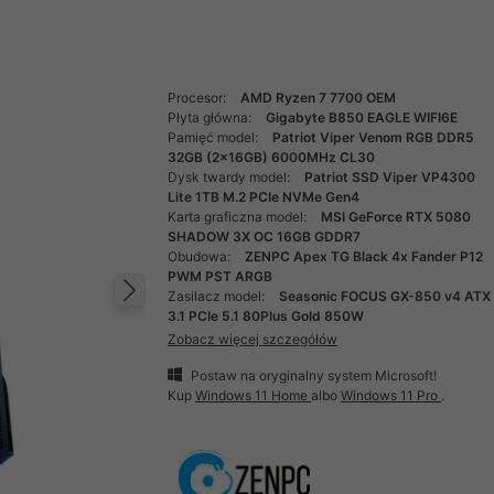
Procesor:
AMD Ryzen 7 7700 OEM
Płyta główna:
Gigabyte B850 EAGLE WIFI6E
Pamięć model:
Patriot Viper Venom RGB DDR5
32GB (2x16GB) 6000MHz CL30
Dysk twardy model:
Patriot SSD Viper VP4300
Lite 1TB M.2 PCIe NVMe Gen4
Karta graficzna model:
MSI GeForce RTX 5080
SHADOW 3X OC 16GB GDDR7
Obudowa:
ZENPC Apex TG Black 4x Fander P12
PWM PST ARGB
Zasilacz model:
Seasonic FOCUS GX-850 v4 ATX
Następny
3.1 PCIe 5.1 80Plus Gold 850W
Zobacz więcej szczegółów
Postaw na oryginalny system Microsoft!
Kup
Windows 11 Home
albo
Windows 11 Pro
.