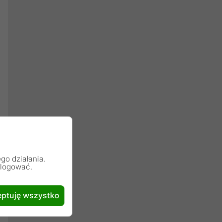
go działania.
alogować.
ptuję wszystko