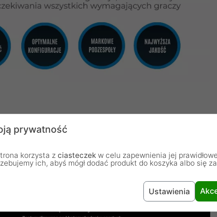
ją prywatność
trona korzysta z
ciasteczek
w celu zapewnienia jej prawidłowe
rzebujemy ich, abyś mógł dodać produkt do koszyka albo się z
Akce
Ustawienia