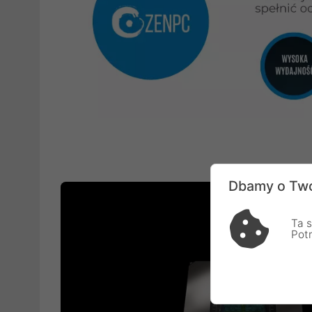
Dbamy o Two
Ta s
Pot