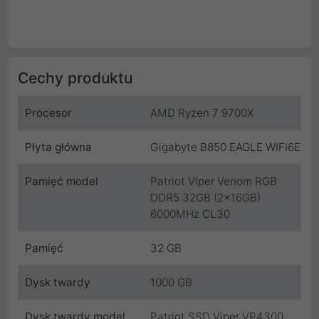
Cechy produktu
Procesor
AMD Ryzen 7 9700X
Płyta główna
Gigabyte B850 EAGLE WIFI6E
Pamięć model
Patriot Viper Venom RGB
DDR5 32GB (2x16GB)
6000MHz CL30
Pamięć
32 GB
Dysk twardy
1000 GB
Dysk twardy model
Patriot SSD Viper VP4300