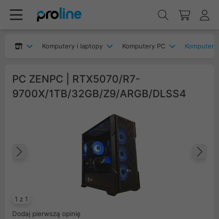
Komputery i laptopy
Komputery PC
Komputery
PC ZENPC | RTX5070/R7-
9700X/1TB/32GB/Z9/ARGB/DLSS4
Poprzedni
Na
1 z 1
Dodaj pierwszą opinię