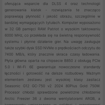
oferująca wsparcie dla DLSS 4 oraz technologii
generowania klatek - rozwiązania te znacząco
poprawiają płynność i jakość obrazu, szczególnie w
bardziej wymagających tytułach. Komputer wyposażono
w 32 GB pamięci RAM Patriot o wysokim taktowaniu
6000 MHz, co przekłada się na świetną responsywność
systemu i płynne działanie gier. Na uwagę zasługuje
także szybki dysk SSD NVMe o prędkościach odczytu do
7400 MB/s, który znacznie skraca czasy ładowania.
Płyta główna oparta na chipsecie B850 z obsługą PCIe
5.0 i Wi-Fi 6E gwarantuje nowoczesne standardy
łączności i gotowość na dalsze rozbudowy. Ważnym
elementem zestawu jest wysokiej klasy zasilacz
Seasonic G12 GC-750 v2 2024 80Plus Gold 750W.
Procesor chłodzi sprawdzone powietrzne chłodzenie
Arctic Freezer 36 z dwoma wentylatorami ARGB, a
komponenty umieszczono w solidnej i przestronnej