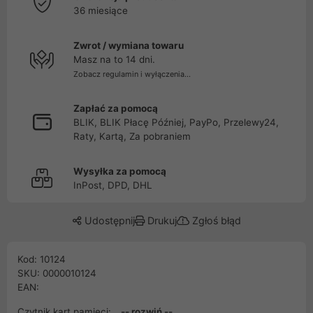
36 miesiące
Zwrot / wymiana towaru
Masz na to 14 dni.
Zobacz regulamin i wyłączenia...
Zapłać za pomocą
BLIK, BLIK Płacę Później, PayPo, Przelewy24,
Raty, Kartą, Za pobraniem
Wysyłka za pomocą
InPost, DPD, DHL
Udostępnij
Drukuj
Zgłoś błąd
Kod: 10124
SKU: 0000010124
EAN:
Czytnik kart pamięci:
-- rozwiń --