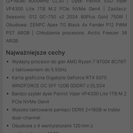
(2x16GB) 6000MHz CL30 | Dysk: Patriot SSD Viper
VP4300 Lite 1TB M.2 PCIe NVMe Gen4 | Zasilacz:
Seasonic G12 GC-750 v2 2024 80Plus Gold 750W |
Obudowa: ZENPC Apex TG Black 4x Fander P12 PWM
PST ARGB | Chłodzenie procesora: Arctic Freezer 36
ARGB
Najważniejsze cechy
Wydajny procesor do gier AMD Ryzen 7 9700X 8C/16T
z taktowaniem do 5.5GHz
Karta graficzna Gigabyte GeForce RTX 5070
WINDFORCE OC SFF 12GB GDDR7 z DLSS4
Bardzo szybki dysk Patriot Viper VP4300 Lite 1TB M.2
PCIe NVMe Gen4
Wysoko taktowane pamięci DDR5 2x16GB w trybie
dual-channel
Obudowa z 4 wentylatorami 120 mm z