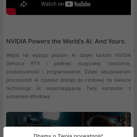
NVIDIA Powers the World's AI. And Yours.
Wejdź na wyższy poziom AI dzięki kartom NVIDIA
GeForce RTX i podkręć rozgrywkę, tworzenie,
produktywność i programowanie. Dzięki wbudowanym
procesorom AI zyskasz dostęp do czołowej na świecie
technologii AI wspomagającej Twój komputer z
systemem Windows.
Dbamy o Twoją prywatność