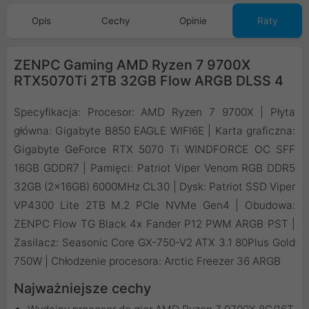
Opis
Cechy
Opinie
Raty
ZENPC Gaming AMD Ryzen 7 9700X
RTX5070Ti 2TB 32GB Flow ARGB DLSS 4
Specyfikacja: Procesor: AMD Ryzen 7 9700X | Płyta
główna: Gigabyte B850 EAGLE WIFI6E | Karta graficzna:
Gigabyte GeForce RTX 5070 Ti WINDFORCE OC SFF
16GB GDDR7 | Pamięci: Patriot Viper Venom RGB DDR5
32GB (2x16GB) 6000MHz CL30 | Dysk: Patriot SSD Viper
VP4300 Lite 2TB M.2 PCIe NVMe Gen4 | Obudowa:
ZENPC Flow TG Black 4x Fander P12 PWM ARGB PST |
Zasilacz: Seasonic Core GX-750-V2 ATX 3.1 80Plus Gold
750W | Chłodzenie procesora: Arctic Freezer 36 ARGB
Najważniejsze cechy