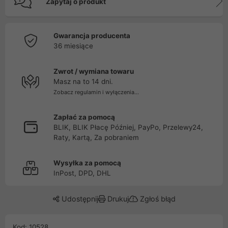
Zapytaj o produkt
Gwarancja producenta
36 miesiące
Zwrot / wymiana towaru
Masz na to 14 dni.
Zobacz regulamin i wyłączenia...
Zapłać za pomocą
BLIK, BLIK Płacę Później, PayPo, Przelewy24,
Raty, Kartą, Za pobraniem
Wysyłka za pomocą
InPost, DPD, DHL
Udostępnij
Drukuj
Zgłoś błąd
Kod: 10528