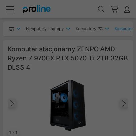
Komputery i laptopy
Komputery PC
Komputery
Komputer stacjonarny ZENPC AMD
Ryzen 7 9700X RTX 5070 Ti 2TB 32GB
DLSS 4
Poprzedni
Na
1 z 1