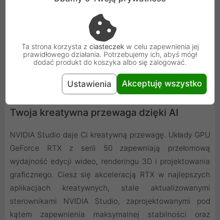
Ta strona korzysta z
ciasteczek
w celu zapewnienia jej
prawidłowego działania. Potrzebujemy ich, abyś mógł
dodać produkt do koszyka albo się zalogować.
Akceptuję wszystko
Ustawienia
Twoja kreatywna przewaga dzięki AI
NVIDIA Studio daje Ci kreatywną przewagę. Układy GPU
GeForce RTX z serii 50 zapewniają przełomową
wydajność edycji wideo, renderingu 3D i projektowania
graficznego. Ciesz się akceleracją RTX w najlepszych
aplikacjach kreatywnych, stale aktualizowanymi
sterownikami NVIDIA Studio, zaprojektowanymi pod
kątem zapewnienia maksymalnej stabilności oraz