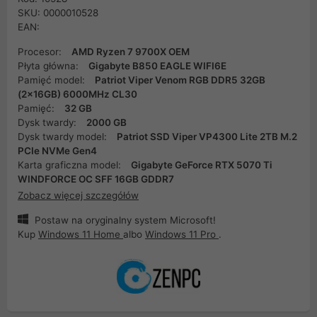
SKU: 0000010528
EAN:
Procesor:
AMD Ryzen 7 9700X OEM
Płyta główna:
Gigabyte B850 EAGLE WIFI6E
Pamięć model:
Patriot Viper Venom RGB DDR5 32GB
(2x16GB) 6000MHz CL30
Pamięć:
32 GB
Dysk twardy:
2000 GB
Dysk twardy model:
Patriot SSD Viper VP4300 Lite 2TB M.2
PCIe NVMe Gen4
Karta graficzna model:
Gigabyte GeForce RTX 5070 Ti
WINDFORCE OC SFF 16GB GDDR7
Zobacz więcej szczegółów
Postaw na oryginalny system Microsoft!
Kup
Windows 11 Home
albo
Windows 11 Pro
.