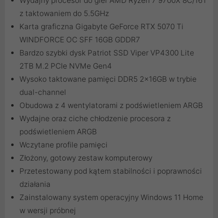
Wydajny procesor do gier AMD Ryzen 7 9700X 8C/16T
z taktowaniem do 5.5GHz
Karta graficzna Gigabyte GeForce RTX 5070 Ti
WINDFORCE OC SFF 16GB GDDR7
Bardzo szybki dysk Patriot SSD Viper VP4300 Lite
2TB M.2 PCIe NVMe Gen4
Wysoko taktowane pamięci DDR5 2x16GB w trybie
dual-channel
Obudowa z 4 wentylatorami z podświetleniem ARGB
Wydajne oraz ciche chłodzenie procesora z
podświetleniem ARGB
Wczytane profile pamięci
Złożony, gotowy zestaw komputerowy
Przetestowany pod kątem stabilności i poprawności
działania
Zainstalowany system operacyjny Windows 11 Home
w wersji próbnej