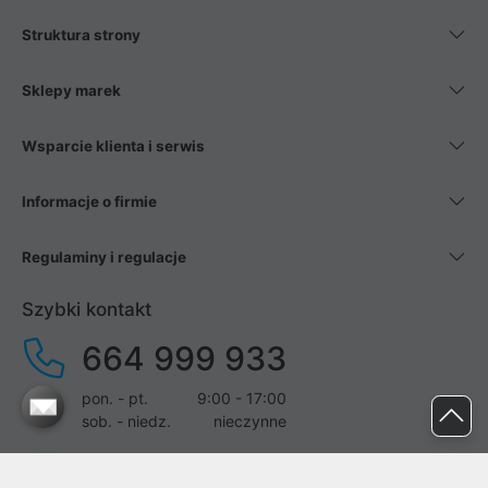
Struktura strony
Sklepy marek
Wsparcie klienta i serwis
Informacje o firmie
Regulaminy i regulacje
Szybki kontakt
664 999 933
pon. - pt.
9:00 - 17:00
sob. - niedz.
nieczynne
pomoc@proline.pl