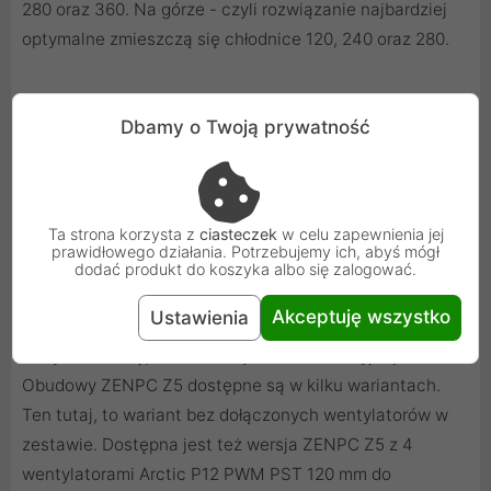
280 oraz 360. Na górze - czyli rozwiązanie najbardziej
optymalne zmieszczą się chłodnice 120, 240 oraz 280.
Postaw na obudowy ZENPC
Dbamy o Twoją prywatność
Jak mogliście zauważyć, obudowa ZENPC Z5 Mesh
oferuje ogromne możliwości montażu, dedykowane dla
Ta strona korzysta z
ciasteczek
w celu zapewnienia jej
dużych i wydajnych komponentów. Jest to konstrukcja,
prawidłowego działania. Potrzebujemy ich, abyś mógł
która zapewnia optymalny przepływ powietrza i
dodać produkt do koszyka albo się zalogować.
umożliwia montaż aż 6 wentylatorów o średnicy 120 mm
Akceptuję wszystko
Ustawienia
jak i również układy chłodzenia z radiatorami 360. To
wszystko dostępne w niezwykle konkurencyjnej cenie!
Obudowy ZENPC Z5 dostępne są w kilku wariantach.
Ten tutaj, to wariant bez dołączonych wentylatorów w
zestawie. Dostępna jest też wersja ZENPC Z5 z 4
wentylatorami Arctic P12 PWM PST 120 mm do