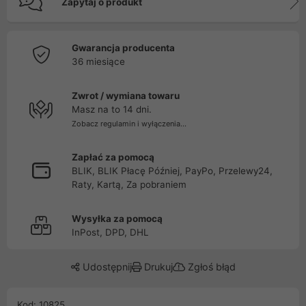
Zapytaj o produkt
Gwarancja producenta
36 miesiące
Zwrot / wymiana towaru
Masz na to 14 dni.
Zobacz regulamin i wyłączenia...
Zapłać za pomocą
BLIK, BLIK Płacę Później, PayPo, Przelewy24,
Raty, Kartą, Za pobraniem
Wysyłka za pomocą
InPost, DPD, DHL
Udostępnij
Drukuj
Zgłoś błąd
Kod: 10825