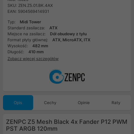
SKU: ZEN.Z5.01.BK.4AX
EAN: 5904569414931
Typ:
Midi Tower
Standard zasilacza:
ATX
Miejsce na zasilacz:
Dół obudowy z tyłu
Format płyty głównej:
ATX, MicroATX, ITX
Wysokość:
482 mm
Długość:
410 mm
Zobacz więcej szczegółów
Opis
Cechy
Opinie
Raty
ZENPC Z5 Mesh Black 4x Fander P12 PWM
PST ARGB 120mm