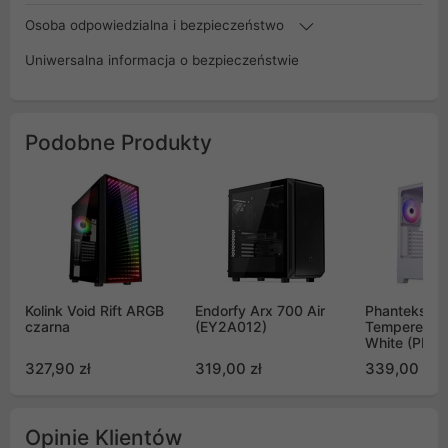
Osoba odpowiedzialna i bezpieczeństwo
Uniwersalna informacja o bezpieczeństwie
Podobne Produkty
Kolink Void Rift ARGB
Endorfy Arx 700 Air
Phanteks XT 
czarna
(EY2A012)
Tempered G
White (PH-
XT523P1_D
327,90 zł
319,00 zł
339,00 zł
Opinie Klientów