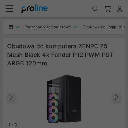
Podzespoły komputerowe
Obudowy do komputera
Obudowa do komputera ZENPC Z5
Mesh Black 4x Fander P12 PWM PST
ARGB 120mm
Poprzedni
Na
1 z 9