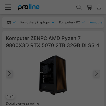
Komputery i laptopy
Komputery PC
Komputery
Komputer ZENPC AMD Ryzen 7
9800X3D RTX 5070 2TB 32GB DLSS 4
Poprzedni
Na
1 z 1
Dodaj pierwszą opinię