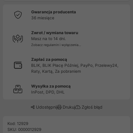
Gwarancja producenta
36 miesiące
Zwrot / wymiana towaru
Masz na to 14 dni.
Zobacz regulamin i wyłączenia...
Zapłać za pomocą
BLIK, BLIK Płacę Później, PayPo, Przelewy24,
Raty, Kartą, Za pobraniem
Wysyłka za pomocą
InPost, DPD, DHL
Udostępnij
Drukuj
Zgłoś błąd
Kod: 12929
SKU: 0000012929