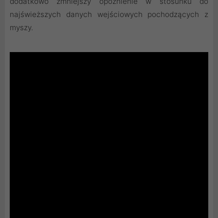
dodatkowo zmniejszy opóźnienie w stosunku do
najświeższych danych wejściowych pochodzących z
myszy.