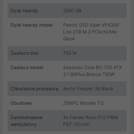
Dysk twardy
2000 GB
Dysk twardy model
Patriot SSD Viper VP4300
Lite 2TB M.2 PCIe NVMe
Gen4
Zasilacz moc
750 W
Zasilacz model
Seasonic Core BC-750 ATX
3.1 80Plus Bronze 750W
Chłodzenie procesora
Arctic Freezer 36 Black
Obudowa
ZENPC Wooder TG
Zainstalowane
4x Fander Roxo P12 PWM
wentylatory
PST 120 mm