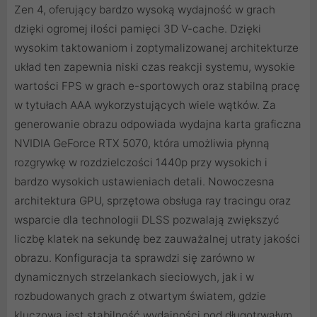
Zen 4, oferujący bardzo wysoką wydajność w grach
dzięki ogromej ilości pamięci 3D V-cache. Dzięki
wysokim taktowaniom i zoptymalizowanej architekturze
układ ten zapewnia niski czas reakcji systemu, wysokie
wartości FPS w grach e-sportowych oraz stabilną pracę
w tytułach AAA wykorzystujących wiele wątków. Za
generowanie obrazu odpowiada wydajna karta graficzna
NVIDIA GeForce RTX 5070, która umożliwia płynną
rozgrywkę w rozdzielczości 1440p przy wysokich i
bardzo wysokich ustawieniach detali. Nowoczesna
architektura GPU, sprzętowa obsługa ray tracingu oraz
wsparcie dla technologii DLSS pozwalają zwiększyć
liczbę klatek na sekundę bez zauważalnej utraty jakości
obrazu. Konfiguracja ta sprawdzi się zarówno w
dynamicznych strzelankach sieciowych, jak i w
rozbudowanych grach z otwartym światem, gdzie
kluczowa jest stabilność wydajności pod długotrwałym