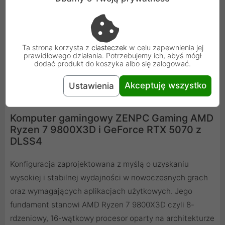
sterownikami NVIDIA Studio, zaprojektowanymi pod
kątem zapewnienia maksymalnej stabilności oraz
zestawem wyjątkowych narzędzi, które wykorzystują
Ta strona korzysta z
ciasteczek
w celu zapewnienia jej
moc platformy RTX w kreatywnych zastosowaniach
prawidłowego działania. Potrzebujemy ich, abyś mógł
dodać produkt do koszyka albo się zalogować.
twórczych wspomaganych AI.
Akceptuję wszystko
Ustawienia
Komputer gamingowy ZENPC Gaming AMD
Ryzen 7 9800X3D i GeForce RTX 5070 z
DLSS4
Konfiguracja zaprojektowana z myślą o uzyskaniu
wysokiej i stabilnej wydajności w nowoczesnych grach
oraz wymagających aplikacjach użytkowych. Jego
fundament stanowi AMD Ryzen 7 9800X3D czyli 8-
rdzeniowy, 16-wątkowy procesor oparty na architekturze