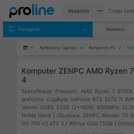
Produkty
Kategorie
Nowości
Producenci
Komputery i laptopy
Komputery PC
Kom
Kategorie
Komputer ZENPC AMD Ryzen 7
4
Specyfikacja: Procesor: AMD Ryzen 7 9700X
graficzna: Gigabyte GeForce RTX 5070 Ti W
Venom DDR5 32GB (2x16GB) 6000MHz CL30 | 
NVMe Gen4 | Obudowa: ZENPC Wooder TG Blac
GX-750-V2 ATX 3.1 80Plus Gold 750W | Chłodze