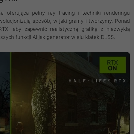
 oferująca pełny ray tracing i techniki renderingu
wolucjonizują sposób, w jaki gramy i tworzymy. Ponad
 RTX, aby zapewnić realistyczną grafikę z niezwykłą
zych funkcji AI jak generator wielu klatek DLSS.