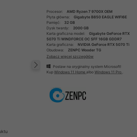
Procesor:
AMD Ryzen 7 9700X OEM
Płyta główna:
Gigabyte B850 EAGLE WIFI6E
Pamięć:
32 GB
Dysk twardy:
2000 GB
Karta graficzna model:
Gigabyte GeForce RTX
5070 Ti WINDFORCE OC SFF 16GB GDDR7
Karta graficzna:
NVIDIA GeForce RTX 5070 Ti
Obudowa:
ZENPC Wooder TG
Zobacz więcej szczegółów
Postaw na oryginalny system Microsoft!
Następny
Kup
Windows 11 Home
albo
Windows 11 Pro
.
uktu