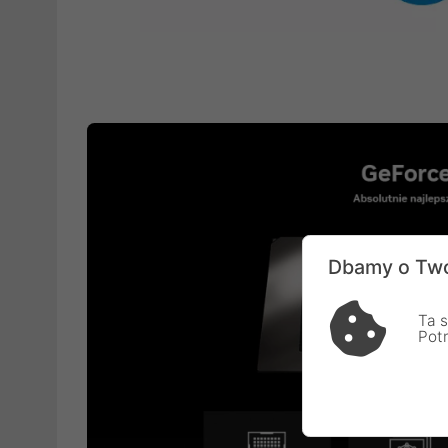
Dbamy o Two
Ta s
Pot