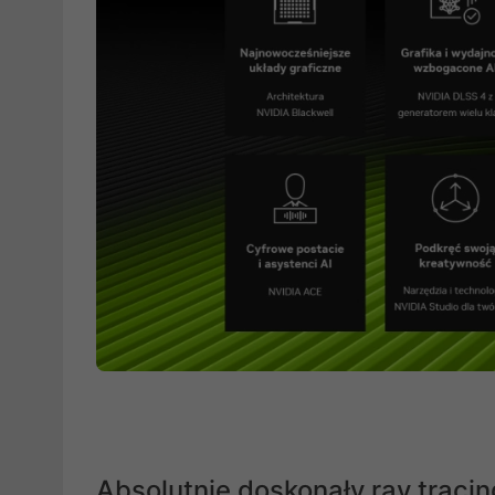
Absolutnie doskonały ray tracing