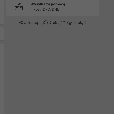
Wysyłka za pomocą
InPost, DPD, DHL
Udostępnij
Drukuj
Zgłoś błąd