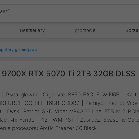
Bestsellery
pro
mocje
Sprzę
putery gamingowe
 9700X RTX 5070 Ti 2TB 32GB DLSS
 | Płyta główna: Gigabyte B850 EAGLE WIFI6E | Kart
INDFORCE OC SFF 16GB GDDR7 | Pamięci: Patriot Vipe
Dysk: Patriot SSD Viper VP4300 Lite 2TB M.2 PCI
k 4x Fander P12 PWM PST | Zasilacz: Seasonic Cor
nie procesora: Arctic Freezer 36 Black