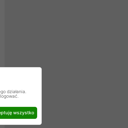
go działania.
alogować.
ptuję wszystko