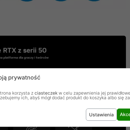
ją prywatność
trona korzysta z
ciasteczek
w celu zapewnienia jej prawidłowe
rzebujemy ich, abyś mógł dodać produkt do koszyka albo się z
Akce
Ustawienia