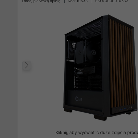
Dodaj pierwszą opinię
Kod: 10533
SKU: 0000010533
Poprzedni
Kliknij, aby wyświetlić duże zdjęcia prod