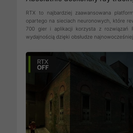
RTX to najbardziej zaawansowana platforma
opartego na sieciach neuronowych, które re
700 gier i aplikacji korzysta z rozwiązań
wydajnością dzięki obsłudze najnowocześniejs