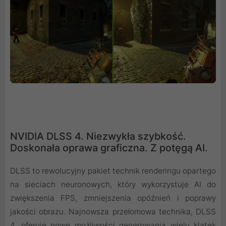
NVIDIA DLSS 4. Niezwykła szybkość.
Doskonała oprawa graficzna. Z potęgą AI.
DLSS to rewolucyjny pakiet technik renderingu opartego
na sieciach neuronowych, który wykorzystuje AI do
zwiększenia FPS, zmniejszenia opóźnień i poprawy
jakości obrazu. ‌Najnowsza przełomowa technika, DLSS
4, oferuje nowe możliwości generowania wielu klatek