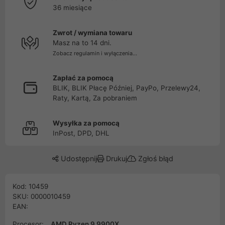
36 miesiące
Zwrot / wymiana towaru
Masz na to 14 dni.
Zobacz regulamin i wyłączenia...
Zapłać za pomocą
BLIK, BLIK Płacę Później, PayPo, Przelewy24,
Raty, Kartą, Za pobraniem
Wysyłka za pomocą
InPost, DPD, DHL
Udostępnij
Drukuj
Zgłoś błąd
Kod: 10459
SKU: 0000010459
EAN:
Procesor:
AMD Ryzen 9 9900X