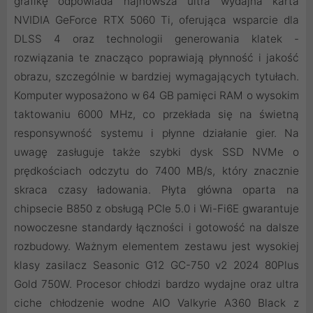
grafikę odpowiada najnowsza ultra wydajna karta
NVIDIA GeForce RTX 5060 Ti, oferująca wsparcie dla
DLSS 4 oraz technologii generowania klatek -
rozwiązania te znacząco poprawiają płynność i jakość
obrazu, szczególnie w bardziej wymagających tytułach.
Komputer wyposażono w 64 GB pamięci RAM o wysokim
taktowaniu 6000 MHz, co przekłada się na świetną
responsywność systemu i płynne działanie gier. Na
uwagę zasługuje także szybki dysk SSD NVMe o
prędkościach odczytu do 7400 MB/s, który znacznie
skraca czasy ładowania. Płyta główna oparta na
chipsecie B850 z obsługą PCIe 5.0 i Wi-Fi6E gwarantuje
nowoczesne standardy łączności i gotowość na dalsze
rozbudowy. Ważnym elementem zestawu jest wysokiej
klasy zasilacz Seasonic G12 GC-750 v2 2024 80Plus
Gold 750W. Procesor chłodzi bardzo wydajne oraz ultra
ciche chłodzenie wodne AIO Valkyrie A360 Black z