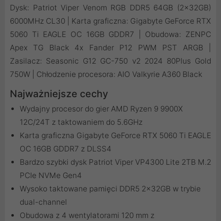
Dysk: Patriot Viper Venom RGB DDR5 64GB (2x32GB)
6000MHz CL30 | Karta graficzna: Gigabyte GeForce RTX
5060 Ti EAGLE OC 16GB GDDR7 | Obudowa: ZENPC
Apex TG Black 4x Fander P12 PWM PST ARGB |
Zasilacz: Seasonic G12 GC-750 v2 2024 80Plus Gold
750W | Chłodzenie procesora: AIO Valkyrie A360 Black
Najważniejsze cechy
Wydajny procesor do gier AMD Ryzen 9 9900X
12C/24T z taktowaniem do 5.6GHz
Karta graficzna Gigabyte GeForce RTX 5060 Ti EAGLE
OC 16GB GDDR7 z DLSS4
Bardzo szybki dysk Patriot Viper VP4300 Lite 2TB M.2
PCIe NVMe Gen4
Wysoko taktowane pamięci DDR5 2x32GB w trybie
dual-channel
Obudowa z 4 wentylatorami 120 mm z