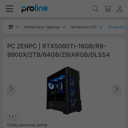
Komputery i laptopy
Komputery PC
Komputery
PC ZENPC | RTX5060Ti-16GB/R9-
9900X/2TB/64GB/Z9/ARGB/DLSS4
Poprzedni
Na
1 z 1
Dodaj pierwszą opinię