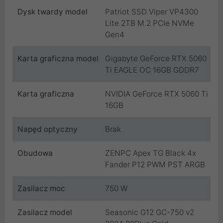
Dysk twardy model
Patriot SSD Viper VP4300
Lite 2TB M.2 PCIe NVMe
Gen4
Karta graficzna model
Gigabyte GeForce RTX 5060
Ti EAGLE OC 16GB GDDR7
Karta graficzna
NVIDIA GeForce RTX 5060 Ti
16GB
Napęd optyczny
Brak
Obudowa
ZENPC Apex TG Black 4x
Fander P12 PWM PST ARGB
Zasilacz moc
750 W
Zasilacz model
Seasonic G12 GC-750 v2