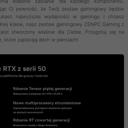
ia stabilne zasilanie dla każdego komponentu.
ając Ci pewność, że Twój zestaw gamingowy będzie
zukasz najwyższej wydajności w gamingu i chcesz
ełnej klasie, nasz zestaw gamingowy ZENPC Gaming z
est stworzony właśnie dla Ciebie. Przygotuj się na
 które zapierają dech w piersiach!