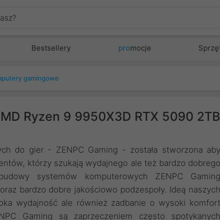
Bestsellery
pro
mocje
Sprzę
putery gamingowe
MD Ryzen 9 9950X3D RTX 5090 2TB
ch do gier - ZENPC Gaming - została stworzona ab
entów, którzy szukają wydajnego ale też bardzo dobreg
 budowy systemów komputerowych ZENPC Gamin
 oraz bardzo dobre jakościowo podzespoły. Ideą naszyc
oka wydajność ale również zadbanie o wysoki komfor
ENPC Gaming są zaprzeczeniem często spotykanyc