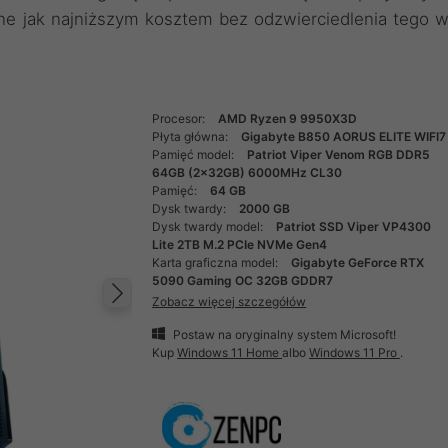
ne jak najniższym kosztem bez odzwierciedlenia tego 
Procesor:
AMD Ryzen 9 9950X3D
Płyta główna:
Gigabyte B850 AORUS ELITE WIFI7
Pamięć model:
Patriot Viper Venom RGB DDR5
64GB (2x32GB) 6000MHz CL30
Pamięć:
64 GB
Dysk twardy:
2000 GB
Dysk twardy model:
Patriot SSD Viper VP4300
Lite 2TB M.2 PCIe NVMe Gen4
Karta graficzna model:
Gigabyte GeForce RTX
5090 Gaming OC 32GB GDDR7
Zobacz więcej szczegółów
Następny
Postaw na oryginalny system Microsoft!
Kup
Windows 11 Home
albo
Windows 11 Pro
.