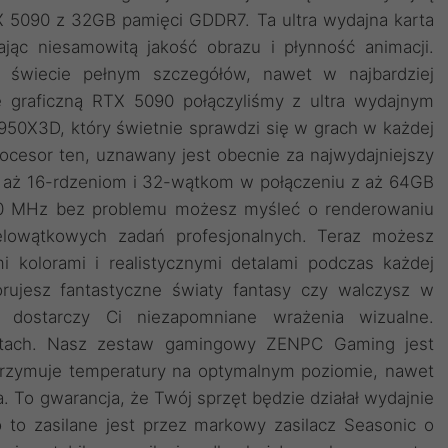
TX 5090 z 32GB pamięci GDDR7. Ta ultra wydajna karta
ając niesamowitą jakość obrazu i płynność animacji.
 świecie pełnym szczegółów, nawet w najbardziej
ę graficzną RTX 5090 połączyliśmy z ultra wydajnym
0X3D, który świetnie sprawdzi się w grach w każdej
rocesor ten, uznawany jest obecnie za najwydajniejszy
i aż 16-rdzeniom i 32-wątkom w połączeniu z aż 64GB
0 MHz bez problemu możesz myśleć o renderowaniu
elowątkowych zadań profesjonalnych. Teraz możesz
i kolorami i realistycznymi detalami podczas każdej
orujesz fantastyczne światy fantasy czy walczysz w
 dostarczy Ci niezapomniane wrażenia wizualne.
ktach. Nasz zestaw gamingowy ZENPC Gaming jest
trzymuje temperatury na optymalnym poziomie, nawet
a. To gwarancja, że Twój sprzęt będzie działał wydajnie
 to zasilane jest przez markowy zasilacz Seasonic o