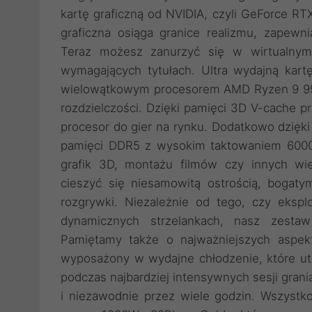
kartę graficzną od NVIDIA, czyli GeForce R
graficzna osiąga granice realizmu, zapewni
Teraz możesz zanurzyć się w wirtualnym
wymagających tytułach. Ultra wydajną kart
wielowątkowym procesorem AMD Ryzen 9 995
rozdzielczości. Dzięki pamięci 3D V-cache p
procesor do gier na rynku. Dodatkowo dzięk
pamięci DDR5 z wysokim taktowaniem 600
grafik 3D, montażu filmów czy innych wi
cieszyć się niesamowitą ostrością, bogatym
rozgrywki. Niezależnie od tego, czy ekspl
dynamicznych strzelankach, nasz zestaw
Pamiętamy także o najważniejszych aspe
wyposażony w wydajne chłodzenie, które u
podczas najbardziej intensywnych sesji grani
i niezawodnie przez wiele godzin. Wszystko