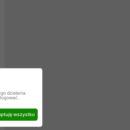
go działania.
alogować.
ptuję wszystko