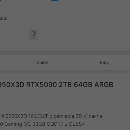
uktu
Następny
Opinie
Raty
9950X3D RTX5090 2TB 64GB ARGB
n 9 9950X3D 16C/32T z pamięcią 3D V-cache
5090 Gaming OC 32GB GDDR7 z DLSS4