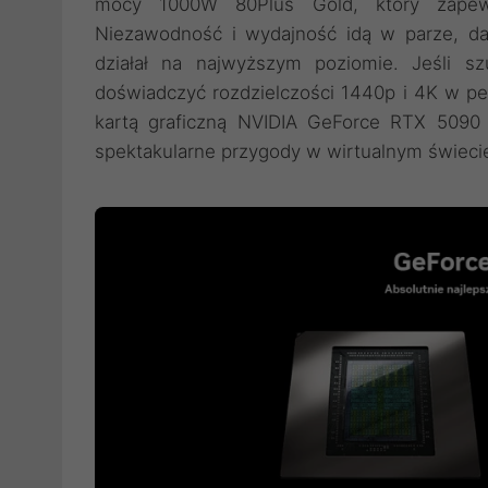
mocy 1000W 80Plus Gold, który zapewn
Niezawodność i wydajność idą w parze, d
działał na najwyższym poziomie. Jeśli s
doświadczyć rozdzielczości 1440p i 4K w p
kartą graficzną NVIDIA GeForce RTX 5090 j
spektakularne przygody w wirtualnym świecie,