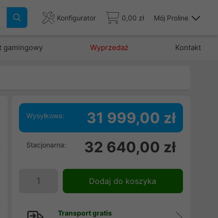
Konfigurator
0,00 zł
Mój Proline
t gamingowy
Wyprzedaż
Kontakt
31 999,00 zł
Wysyłkowa:
32 640,00 zł
Stacjonarna:
y
o
g
Dodaj do koszyka
h
t
Transport gratis
h