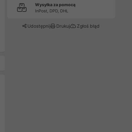
Wysyłka za pomocą
InPost, DPD, DHL
Udostępnij
Drukuj
Zgłoś błąd