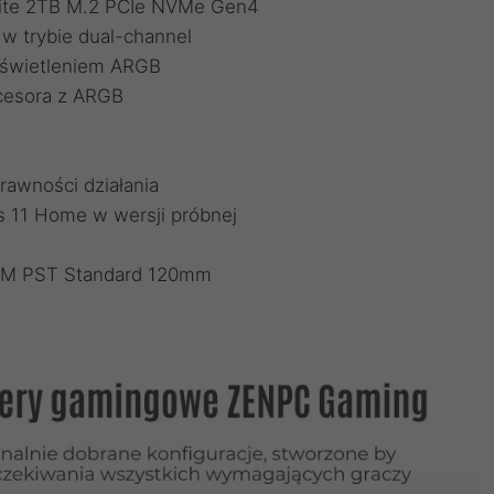
 Lite 2TB M.2 PCIe NVMe Gen4
 trybie dual-channel
dświetleniem ARGB
cesora z ARGB
rawności działania
 11 Home w wersji próbnej
WM PST Standard 120mm