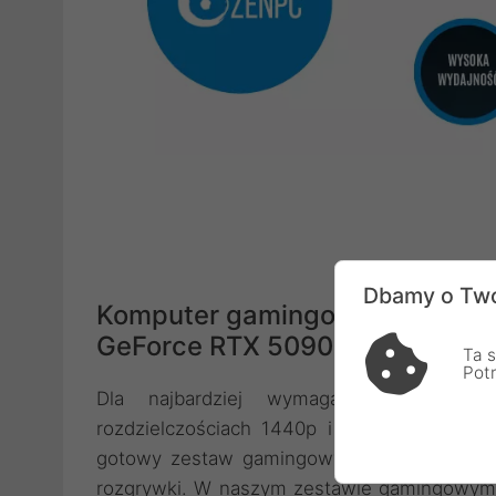
Dbamy o Two
Komputer gamingowy ZENPC G
GeForce RTX 5090 z DLSS4
Ta s
Pot
Dla najbardziej wymagających graczy
rozdzielczościach 1440p i 4K, mamy przy
gotowy zestaw gamingowy ZENPC Gaming kt
rozgrywki. W naszym zestawie gamingowym 