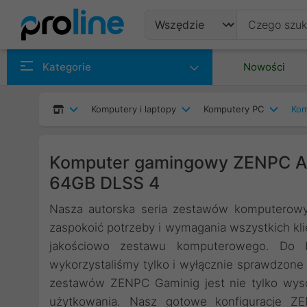
Produkty
Kategorie
Nowości
Producenci
Komputery i laptopy
Komputery PC
Kom
Kategorie
Komputer gamingowy ZENPC A
64GB DLSS 4
Nasza autorska seria zestawów komputerowy
zaspokoić potrzeby i wymagania wszystkich kli
jakościowo zestawu komputerowego. Do
wykorzystaliśmy tylko i wyłącznie sprawdzone
zestawów ZENPC Gaminig jest nie tylko wys
użytkowania. Nasz gotowe konfiguracje Z