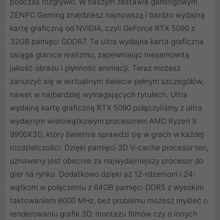
podczas rozgrywki. W naszym zestawie gamingowym
ZENPC Gaming znajdziesz najnowszą i bardzo wydajną
kartę graficzną od NVIDIA, czyli GeForce RTX 5090 z
32GB pamięci GDDR7. Ta ultra wydajna karta graficzna
osiąga granice realizmu, zapewniając niesamowitą
jakość obrazu i płynność animacji. Teraz możesz
zanurzyć się w wirtualnym świecie pełnym szczegółów,
nawet w najbardziej wymagających tytułach. Ultra
wydajną kartę graficzną RTX 5090 połączyliśmy z ultra
wydajnym wielowątkowym procesorem AMD Ryzen 9
9900X3D, który świetnie sprawdzi się w grach w każdej
rozdzielczości. Dzięki pamięci 3D V-cache procesor ten,
uznawany jest obecnie za najwydajniejszy procesor do
gier na rynku. Dodatkowo dzięki aż 12-rdzeniom i 24-
wątkom w połączeniu z 64GB pamięci DDR5 z wysokim
taktowaniem 6000 MHz, bez problemu możesz myśleć o
renderowaniu grafik 3D, montażu filmów czy o innych