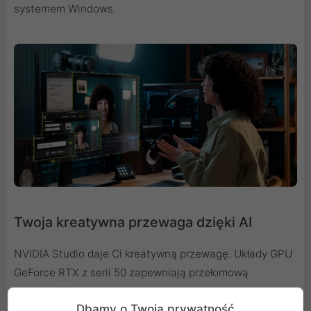
systemem Windows.
Twoja kreatywna przewaga dzięki AI
NVIDIA Studio daje Ci kreatywną przewagę. Układy GPU
GeForce RTX z serii 50 zapewniają przełomową
wydajność edycji wideo, renderingu 3D i projektowania
Dbamy o Twoją prywatność
graficznego. Ciesz się akceleracją RTX w najlepszych