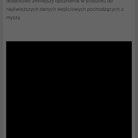
dodatkowo zmniejszy opóźnienie w stosunku do
najświeższych danych wejściowych pochodzących z
myszy.