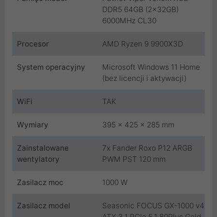
DDR5 64GB (2x32GB)
6000MHz CL30
Procesor
AMD Ryzen 9 9900X3D
System operacyjny
Microsoft Windows 11 Home
(bez licencji i aktywacji)
WiFi
TAK
Wymiary
395 x 425 x 285 mm
Zainstalowane
7x Fander Roxo P12 ARGB
wentylatory
PWM PST 120 mm
Zasilacz moc
1000 W
Zasilacz model
Seasonic FOCUS GX-1000 v4
ATX 3.1 PCIe 5.1 80Plus Gold