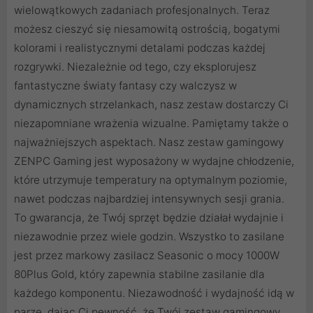
wielowątkowych zadaniach profesjonalnych. Teraz
możesz cieszyć się niesamowitą ostrością, bogatymi
kolorami i realistycznymi detalami podczas każdej
rozgrywki. Niezależnie od tego, czy eksplorujesz
fantastyczne światy fantasy czy walczysz w
dynamicznych strzelankach, nasz zestaw dostarczy Ci
niezapomniane wrażenia wizualne. Pamiętamy także o
najważniejszych aspektach. Nasz zestaw gamingowy
ZENPC Gaming jest wyposażony w wydajne chłodzenie,
które utrzymuje temperatury na optymalnym poziomie,
nawet podczas najbardziej intensywnych sesji grania.
To gwarancja, że Twój sprzęt będzie działał wydajnie i
niezawodnie przez wiele godzin. Wszystko to zasilane
jest przez markowy zasilacz Seasonic o mocy 1000W
80Plus Gold, który zapewnia stabilne zasilanie dla
każdego komponentu. Niezawodność i wydajność idą w
parze, dając Ci pewność, że Twój zestaw gamingowy