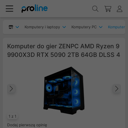
Komputery i laptopy
Komputery PC
Komputery
Komputer do gier ZENPC AMD Ryzen 9
9900X3D RTX 5090 2TB 64GB DLSS 4
Poprzedni
Na
1 z 1
Dodaj pierwszą opinię