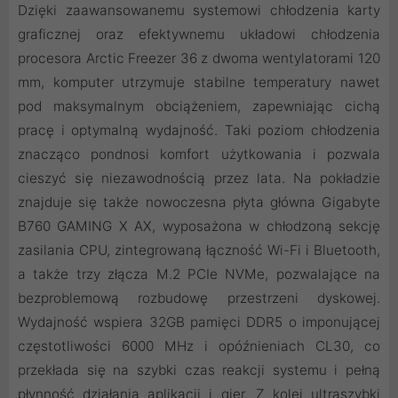
Dzięki zaawansowanemu systemowi chłodzenia karty
graficznej oraz efektywnemu układowi chłodzenia
procesora Arctic Freezer 36 z dwoma wentylatorami 120
mm, komputer utrzymuje stabilne temperatury nawet
pod maksymalnym obciążeniem, zapewniając cichą
pracę i optymalną wydajność. Taki poziom chłodzenia
znacząco pondnosi komfort użytkowania i pozwala
cieszyć się niezawodnością przez lata. Na pokładzie
znajduje się także nowoczesna płyta główna Gigabyte
B760 GAMING X AX, wyposażona w chłodzoną sekcję
zasilania CPU, zintegrowaną łączność Wi-Fi i Bluetooth,
a także trzy złącza M.2 PCIe NVMe, pozwalające na
bezproblemową rozbudowę przestrzeni dyskowej.
Wydajność wspiera 32GB pamięci DDR5 o imponującej
częstotliwości 6000 MHz i opóźnieniach CL30, co
przekłada się na szybki czas reakcji systemu i pełną
płynność działania aplikacji i gier. Z kolei ultraszybki