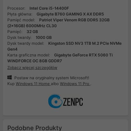
Procesor:
Intel Core i5-14400F
Płyta główna:
Gigabyte B760 GAMING X AX DDR5
Pamięć model:
Patriot Viper Venom RGB DDR5 32GB
(2x16GB) 6000MHz CL30
Pamięć:
32 GB
Dysk twardy:
1000 GB
Dysk twardy model:
Kingston SSD NV3 1TB M.2 PCIe NVMe
Gen4
Karta graficzna model:
Gigabyte GeForce RTX 5060 Ti
WINDFORCE OC 8GB GDDR7
Zobacz więcej szczegółów
Postaw na oryginalny system Microsoft!
Kup
Windows 11 Home
albo
Windows 11 Pro
.
Podobne Produkty