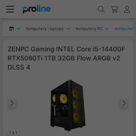
Komputery i laptopy
Komputery PC
Komputery
ZENPC Gaming INTEL Core i5-14400F
RTX5060Ti 1TB 32GB Flow ARGB v2
DLSS 4
Poprzedni
Na
1 z 1