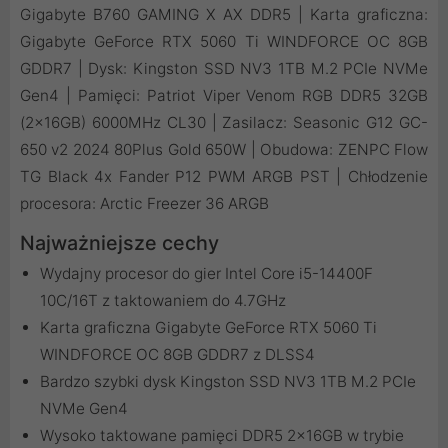
Gigabyte B760 GAMING X AX DDR5 | Karta graficzna:
Gigabyte GeForce RTX 5060 Ti WINDFORCE OC 8GB
GDDR7 | Dysk: Kingston SSD NV3 1TB M.2 PCIe NVMe
Gen4 | Pamięci: Patriot Viper Venom RGB DDR5 32GB
(2x16GB) 6000MHz CL30 | Zasilacz: Seasonic G12 GC-
650 v2 2024 80Plus Gold 650W | Obudowa: ZENPC Flow
TG Black 4x Fander P12 PWM ARGB PST | Chłodzenie
procesora: Arctic Freezer 36 ARGB
Najważniejsze cechy
Wydajny procesor do gier Intel Core i5-14400F
10C/16T z taktowaniem do 4.7GHz
Karta graficzna Gigabyte GeForce RTX 5060 Ti
WINDFORCE OC 8GB GDDR7 z DLSS4
Bardzo szybki dysk Kingston SSD NV3 1TB M.2 PCIe
NVMe Gen4
Wysoko taktowane pamięci DDR5 2x16GB w trybie