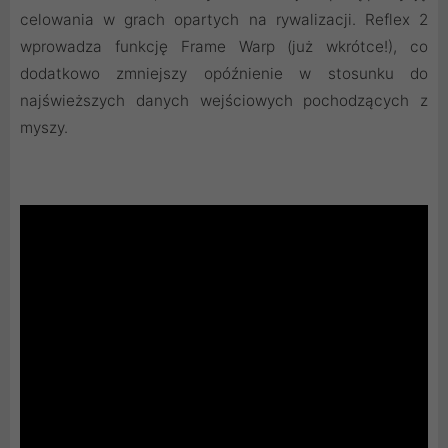
celowania w grach opartych na rywalizacji. Reflex 2
wprowadza funkcję Frame Warp (już wkrótce!), co
dodatkowo zmniejszy opóźnienie w stosunku do
najświeższych danych wejściowych pochodzących z
myszy.