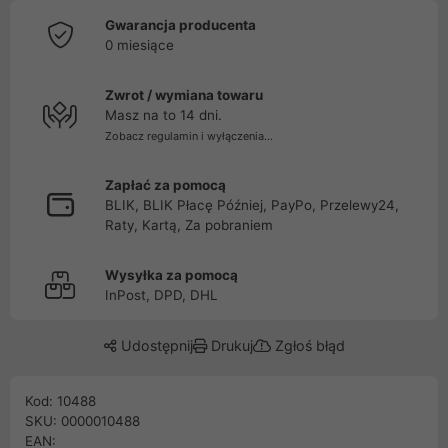
Gwarancja producenta
0 miesiące
Zwrot / wymiana towaru
Masz na to 14 dni.
Zobacz regulamin i wyłączenia...
Zapłać za pomocą
BLIK, BLIK Płacę Później, PayPo, Przelewy24,
Raty, Kartą, Za pobraniem
Wysyłka za pomocą
InPost, DPD, DHL
Udostępnij
Drukuj
Zgłoś błąd
Kod: 10488
SKU: 0000010488
EAN: