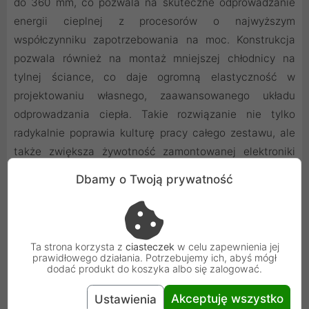
do 360 mm, co pozwala na skuteczne odprowadzanie
energii cieplnej z procesorów o najwyższym
współczynniku zapotrzebowania na moc. Konstrukcja
pozwala również na montaż mniejszej chłodnicy na
tylnej ściance, co daje ogromną elastyczność w
projektowaniu własnego, zaawansowanego układu
odprowadzania ciepła. Takie rozwiązanie nie tylko
radykalnie poprawia kulturę pracy całego zestawu, ale
także zwiększa żywotność zamontowanej elektroniki
dzięki zapewnieniu stabilniejszych i niższych warunków
Dbamy o Twoją prywatność
pracy.
Ta strona korzysta z
ciasteczek
w celu zapewnienia jej
prawidłowego działania. Potrzebujemy ich, abyś mógł
dodać produkt do koszyka albo się zalogować.
Akceptuję wszystko
Ustawienia