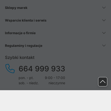
Sklepy marek
Wsparcie klienta i serwis
Informacje o firmie
Regulaminy i regulacje
Szybki kontakt
664 999 933
pon. - pt.
9:00 - 17:00
sob. - niedz.
nieczynne
pomoc@proline.pl
Dołącz do nas