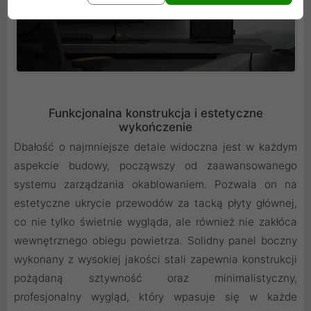
Funkcjonalna konstrukcja i estetyczne
wykończenie
Dbałość o najmniejsze detale widoczna jest w każdym
aspekcie budowy, począwszy od zaawansowanego
systemu zarządzania okablowaniem. Pozwala on na
estetyczne ukrycie przewodów za tacką płyty głównej,
co nie tylko świetnie wygląda, ale również nie zakłóca
wewnętrznego obiegu powietrza. Solidny panel boczny
wykonany z wysokiej jakości stali zapewnia konstrukcji
pożądaną sztywność oraz minimalistyczny,
profesjonalny wygląd, który wpasuje się w każde