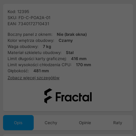
Kod: 12395
SKU: FD-C-POA2A-01
EAN: 7340172710431
Boczny panel z oknem:
Nie (brak okna)
Kolor wnętrza obudowy:
Czarny
Waga obudowy:
7 kg
Materiał szkieletu obudowy:
Stal
Limit długości karty graficznej:
416 mm
Limit wysokości chłodzenia CPU:
170 mm
Głębokość:
481 mm
Zobacz więcej szczegółów
Opis
Cechy
Opinie
Raty