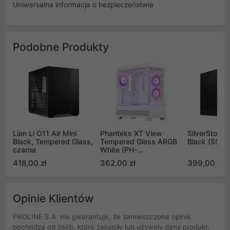
Uniwersalna informacja o bezpieczeństwie
Podobne Produkty
Lian Li O11 Air Mini
Phanteks XT View
SilverStone 
Black, Tempered Glass,
Tempered Glass ARGB
Black (SST-
czarna
White (PH-
XT523V1_DWT01)
418,00 zł
362,00 zł
399,00 zł
Opinie Klientów
PROLINE S.A. nie gwarantuje, że zamieszczone opinie
pochodzą od osób, które zakupiły lub używały dany produkt.