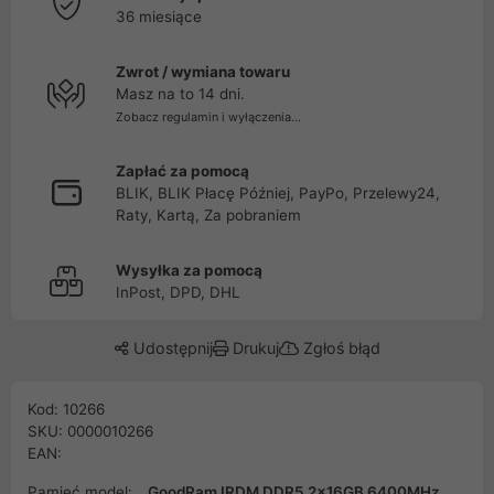
36 miesiące
Zwrot / wymiana towaru
Masz na to 14 dni.
Zobacz regulamin i wyłączenia...
Zapłać za pomocą
BLIK, BLIK Płacę Później, PayPo, Przelewy24,
Raty, Kartą, Za pobraniem
Wysyłka za pomocą
InPost, DPD, DHL
Udostępnij
Drukuj
Zgłoś błąd
Kod: 10266
SKU: 0000010266
EAN:
Pamięć model:
GoodRam IRDM DDR5 2x16GB 6400MHz