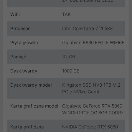
2x16GB 6400MHz CL32
WiFi
TAK
Procesor
Intel Core Ultra 7 265KF
Płyta główna
Gigabyte B860 EAGLE WIFI6E
Pamięć
32 GB
Dysk twardy
1000 GB
Dysk twardy model
Kingston SSD NV3 1TB M.2
PCIe NVMe Gen4
Karta graficzna model
Gigabyte GeForce RTX 5060
WINDFORCE OC 8GB GDDR7
Karta graficzna
NVIDIA GeForce RTX 5060