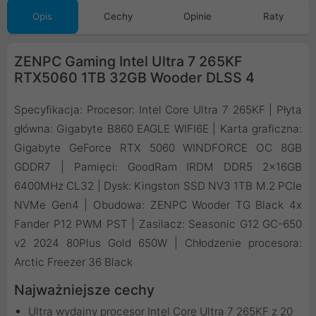
Opis
Cechy
Opinie
Raty
ZENPC Gaming Intel Ultra 7 265KF
RTX5060 1TB 32GB Wooder DLSS 4
Specyfikacja: Procesor: Intel Core Ultra 7 265KF | Płyta
główna: Gigabyte B860 EAGLE WIFI6E | Karta graficzna:
Gigabyte GeForce RTX 5060 WINDFORCE OC 8GB
GDDR7 | Pamięci: GoodRam IRDM DDR5 2x16GB
6400MHz CL32 | Dysk: Kingston SSD NV3 1TB M.2 PCIe
NVMe Gen4 | Obudowa: ZENPC Wooder TG Black 4x
Fander P12 PWM PST | Zasilacz: Seasonic G12 GC-650
v2 2024 80Plus Gold 650W | Chłodzenie procesora:
Arctic Freezer 36 Black
Najważniejsze cechy
Ultra wydajny procesor Intel Core Ultra 7 265KF z 20