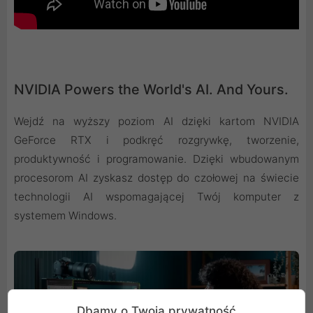
NVIDIA Powers the World's AI. And Yours.
Wejdź na wyższy poziom AI dzięki kartom NVIDIA
GeForce RTX i podkręć rozgrywkę, tworzenie,
produktywność i programowanie. Dzięki wbudowanym
procesorom AI zyskasz dostęp do czołowej na świecie
technologii AI wspomagającej Twój komputer z
systemem Windows.
Dbamy o Twoją prywatność