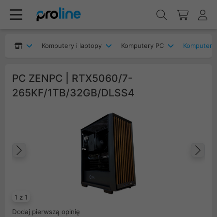
Komputery i laptopy
Komputery PC
Komputery
PC ZENPC | RTX5060/7-
265KF/1TB/32GB/DLSS4
Poprzedni
Na
1 z 1
Dodaj pierwszą opinię