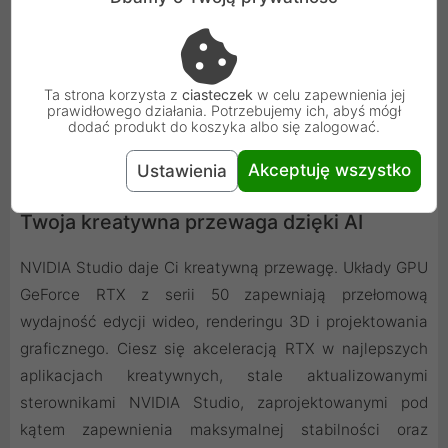
Ta strona korzysta z
ciasteczek
w celu zapewnienia jej
prawidłowego działania. Potrzebujemy ich, abyś mógł
dodać produkt do koszyka albo się zalogować.
Akceptuję wszystko
Ustawienia
Twoja kreatywna przewaga dzięki AI
NVIDIA Studio daje Ci kreatywną przewagę. Układy GPU
GeForce RTX z serii 50 zapewniają przełomową
wydajność edycji wideo, renderingu 3D i projektowania
graficznego. Ciesz się akceleracją RTX w najlepszych
aplikacjach kreatywnych, stale aktualizowanymi
sterownikami NVIDIA Studio, zaprojektowanymi pod
kątem zapewnienia maksymalnej stabilności oraz