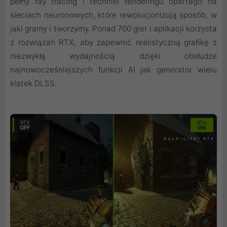
pełny ray tracing i techniki renderingu opartego na
sieciach neuronowych, które rewolucjonizują sposób, w
jaki gramy i tworzymy. Ponad 700 gier i aplikacji korzysta
z rozwiązań RTX, aby zapewnić realistyczną grafikę z
niezwykłą wydajnością dzięki obsłudze
najnowocześniejszych funkcji AI jak generator wielu
klatek DLSS.