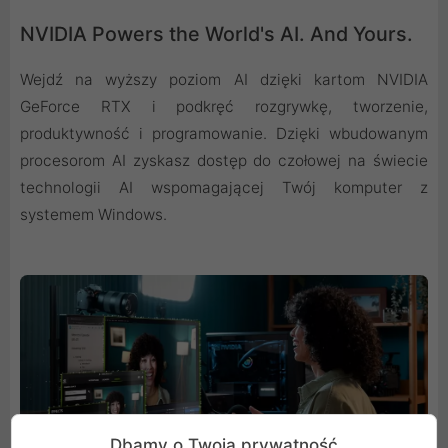
NVIDIA Powers the World's AI. And Yours.
Wejdź na wyższy poziom AI dzięki kartom NVIDIA
GeForce RTX i podkręć rozgrywkę, tworzenie,
produktywność i programowanie. Dzięki wbudowanym
procesorom AI zyskasz dostęp do czołowej na świecie
technologii AI wspomagającej Twój komputer z
systemem Windows.
Dbamy o Twoją prywatność