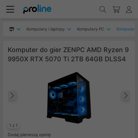
Komputery i laptopy
Komputery PC
Komputery
Komputer do gier ZENPC AMD Ryzen 9
9950X RTX 5070 Ti 2TB 64GB DLSS4
Poprzedni
Na
1 z 1
Dodaj pierwszą opinię