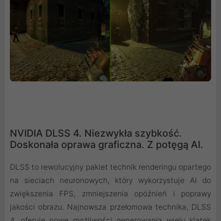
NVIDIA DLSS 4. Niezwykła szybkość.
Doskonała oprawa graficzna. Z potęgą AI.
DLSS to rewolucyjny pakiet technik renderingu opartego
na sieciach neuronowych, który wykorzystuje AI do
zwiększenia FPS, zmniejszenia opóźnień i poprawy
jakości obrazu. ‌Najnowsza przełomowa technika, DLSS
4, oferuje nowe możliwości generowania wielu klatek