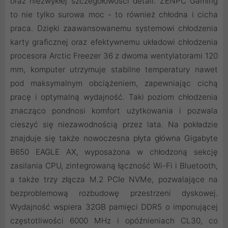
oraz niezwykłej szczegółowości detali. ZENPC Gaming
to nie tylko surowa moc - to również chłodna i cicha
praca. Dzięki zaawansowanemu systemowi chłodzenia
karty graficznej oraz efektywnemu układowi chłodzenia
procesora Arctic Freezer 36 z dwoma wentylatorami 120
mm, komputer utrzymuje stabilne temperatury nawet
pod maksymalnym obciążeniem, zapewniając cichą
pracę i optymalną wydajność. Taki poziom chłodzenia
znacząco pondnosi komfort użytkowania i pozwala
cieszyć się niezawodnością przez lata. Na pokładzie
znajduje się także nowoczesna płyta główna Gigabyte
B650 EAGLE AX, wyposażona w chłodzoną sekcję
zasilania CPU, zintegrowaną łączność Wi-Fi i Bluetooth,
a także trzy złącza M.2 PCIe NVMe, pozwalające na
bezproblemową rozbudowę przestrzeni dyskowej.
Wydajność wspiera 32GB pamięci DDR5 o imponującej
częstotliwości 6000 MHz i opóźnieniach CL30, co