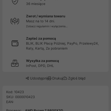
36 miesiące
Zwrot / wymiana towaru
Masz na to 14 dni.
Zobacz regulamin i wyłączenia...
Zapłać za pomocą
BLIK, BLIK Płacę Później, PayPo, Przelewy24,
Raty, Kartą, Za pobraniem
Wysyłka za pomocą
InPost, DPD, DHL
Udostępnij
Drukuj
Zgłoś błąd
Kod: 10423
SKU: 0000010423
EAN:
Procesor:
AMD Ryzen 7 9800X3D