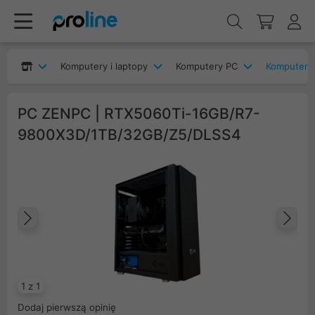
Komputery i laptopy
Komputery PC
Komputery
PC ZENPC | RTX5060Ti-16GB/R7-
9800X3D/1TB/32GB/Z5/DLSS4
Poprzedni
Na
1 z 1
Dodaj pierwszą opinię