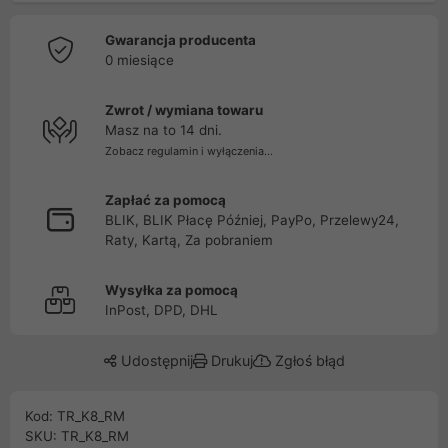
Gwarancja producenta
0 miesiące
Zwrot / wymiana towaru
Masz na to 14 dni.
Zobacz regulamin i wyłączenia...
Zapłać za pomocą
BLIK, BLIK Płacę Później, PayPo, Przelewy24,
Raty, Kartą, Za pobraniem
Wysyłka za pomocą
InPost, DPD, DHL
Udostępnij
Drukuj
Zgłoś błąd
Kod: TR_K8_RM
SKU: TR_K8_RM