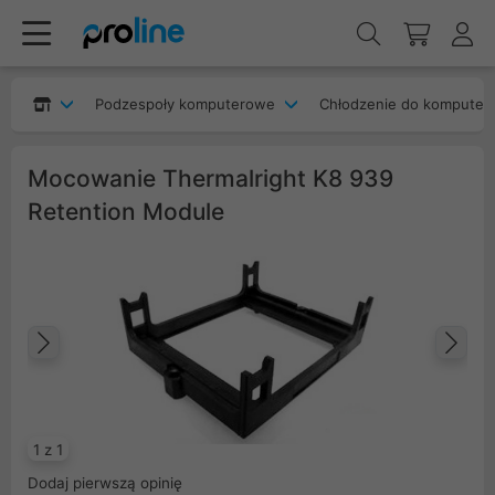
Podzespoły komputerowe
Chłodzenie do komputer
Mocowanie Thermalright K8 939
Retention Module
Poprzedni
Na
1 z 1
Dodaj pierwszą opinię