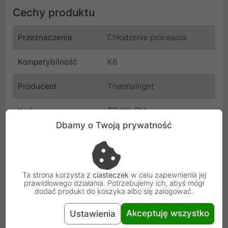
Cechy produktu
Przeznaczenie
Chłodzenie procesora
Kompatybilność
K8
Producent
Thermalright
Kod
TR_K8_RM
Dbamy o Twoją prywatność
SKU
TR_K8_RM
EAN
5904506109975
Ta strona korzysta z
ciasteczek
w celu zapewnienia jej
Osoba odpowiedzialna i bezpieczeństwo
prawidłowego działania. Potrzebujemy ich, abyś mógł
dodać produkt do koszyka albo się zalogować.
Uniwersalna informacja o bezpieczeństwie
Akceptuję wszystko
Ustawienia