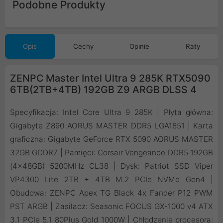
Podobne Produkty
Opis
Cechy
Opinie
Raty
ZENPC Master Intel Ultra 9 285K RTX5090
6TB(2TB+4TB) 192GB Z9 ARGB DLSS 4
Specyfikacja: Intel Core Ultra 9 285K | Płyta główna:
Gigabyte Z890 AORUS MASTER DDR5 LGA1851 | Karta
graficzna: Gigabyte GeForce RTX 5090 AORUS MASTER
32GB GDDR7 | Pamięci: Corsair Vengeance DDR5 192GB
(4x48GB) 5200MHz CL38 | Dysk: Patriot SSD Viper
VP4300 Lite 2TB + 4TB M.2 PCIe NVMe Gen4 |
Obudowa: ZENPC Apex TG Black 4x Fander P12 PWM
PST ARGB | Zasilacz: Seasonic FOCUS GX-1000 v4 ATX
3.1 PCIe 5.1 80Plus Gold 1000W | Chłodzenie procesora: