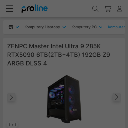
Komputery i laptopy
Komputery PC
Komputery
ZENPC Master Intel Ultra 9 285K
RTX5090 6TB(2TB+4TB) 192GB Z9
ARGB DLSS 4
Poprzedni
Na
1 z 1