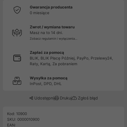
Gwarancja producenta
0 miesiące
Zwrot / wymiana towaru
Masz na to 14 dni.
Zobacz regulamin i wyłączenia...
Zapłać za pomocą
BLIK, BLIK Płacę Później, PayPo, Przelewy24,
Raty, Kartą, Za pobraniem
Wysyłka za pomocą
InPost, DPD, DHL
Udostępnij
Drukuj
Zgłoś błąd
Kod: 10900
SKU: 0000010900
EAN: