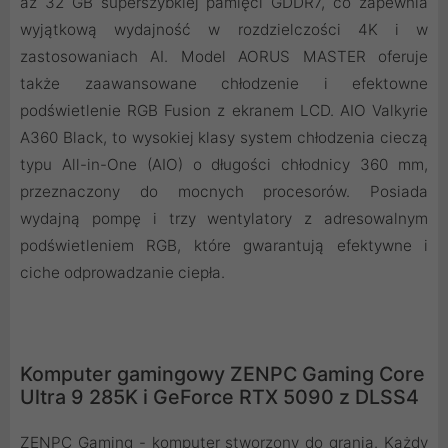
aż 32 GB superszybkiej pamięci GDDR7, co zapewnia
wyjątkową wydajność w rozdzielczości 4K i w
zastosowaniach AI. Model AORUS MASTER oferuje
także zaawansowane chłodzenie i efektowne
podświetlenie RGB Fusion z ekranem LCD. AIO Valkyrie
A360 Black, to wysokiej klasy system chłodzenia cieczą
typu All-in-One (AIO) o długości chłodnicy 360 mm,
przeznaczony do mocnych procesorów. Posiada
wydajną pompę i trzy wentylatory z adresowalnym
podświetleniem RGB, które gwarantują efektywne i
ciche odprowadzanie ciepła.
Komputer gamingowy ZENPC Gaming Core
Ultra 9 285K i GeForce RTX 5090 z DLSS4
ZENPC Gaming - komputer stworzony do grania. Każdy