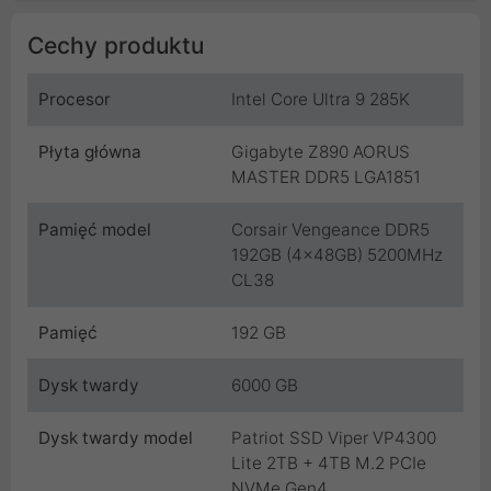
Cechy produktu
Procesor
Intel Core Ultra 9 285K
Płyta główna
Gigabyte Z890 AORUS
MASTER DDR5 LGA1851
Pamięć model
Corsair Vengeance DDR5
192GB (4x48GB) 5200MHz
CL38
Pamięć
192 GB
Dysk twardy
6000 GB
Dysk twardy model
Patriot SSD Viper VP4300
Lite 2TB + 4TB M.2 PCIe
NVMe Gen4