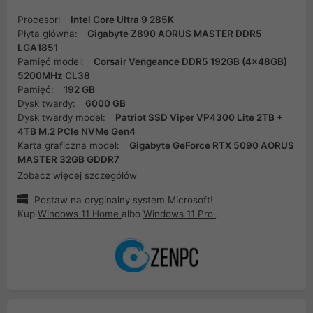
Procesor:
Intel Core Ultra 9 285K
Płyta główna:
Gigabyte Z890 AORUS MASTER DDR5
LGA1851
Pamięć model:
Corsair Vengeance DDR5 192GB (4x48GB)
5200MHz CL38
Pamięć:
192 GB
Dysk twardy:
6000 GB
Dysk twardy model:
Patriot SSD Viper VP4300 Lite 2TB +
4TB M.2 PCIe NVMe Gen4
Karta graficzna model:
Gigabyte GeForce RTX 5090 AORUS
MASTER 32GB GDDR7
Zobacz więcej szczegółów
Postaw na oryginalny system Microsoft!
Kup
Windows 11 Home
albo
Windows 11 Pro
.