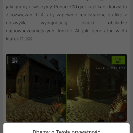
jaki gramy i tworzymy. Ponad 700 gier i aplikacji korzysta
z rozwiązań RTX, aby zapewnić realistyczną grafikę z
niezwykłą wydajnością dzięki obsłudze
najnowocześniejszych funkcji AI jak generator wielu
klatek DLSS.
Dbamy o Twoją prywatność