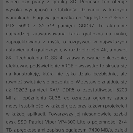
wideo czy pracy z grafiką 3D. Procesor ten oferuje
wysoką wydajność i stabilność działania w każdych
warunkach. Flagowa jednostka od Gigabyte - GeForce
RTX 5090 z 32 GB pamięci GDDR7. To aktualnie
najbardziej zaawansowana karta graficzna na rynku,
zaprojektowana z myślą o rozgrywce w najwyższych
ustawieniach graficznych, w rozdzielczości 4K, a nawet
8K. Technologia DLSS 4, zaawansowane chłodzenie,
efektowne podświetlenie ARGB - wszystko to składa się
na konstrukcję, która nie tylko działa bezbłędnie, ale
również świetnie się prezentuje. W zestawie znajduje się
aż 192GB pamięci RAM DDR5 o częstotliwości 5200
MHz i opóźnieniu CL38, co oznacza ogromny zapas
mocy i stabilności w każdej grze, przy każdym projekcie i
w każdej aplikacji. Towarzyszy jej niesamowicie szybki
dysk SSD Patriot Viper VP4300 Lite o pojemności 2+4
TB z prędkościami zapisu sięgającymi 7400 MB/s, dzięki