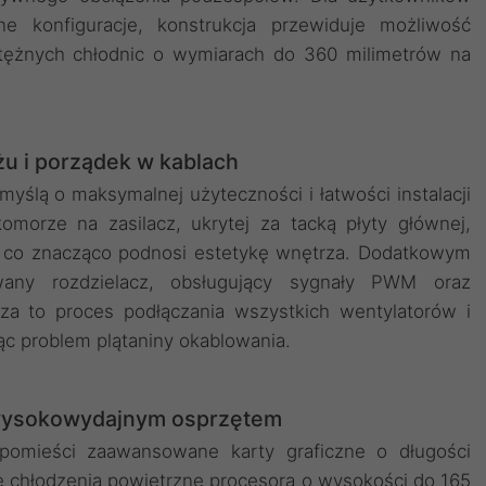
ne konfiguracje, konstrukcja przewiduje możliwość
otężnych chłodnic o wymiarach do 360 milimetrów na
 i porządek w kablach
yślą o maksymalnej użyteczności i łatwości instalacji
omorze na zasilacz, ukrytej za tacką płyty głównej,
, co znacząco podnosi estetykę wnętrza. Dodatkowym
owany rozdzielacz, obsługujący sygnały PWM oraz
za to proces podłączania wszystkich wentylatorów i
ąc problem plątaniny okablowania.
wysokowydajnym osprzętem
omieści zaawansowane karty graficzne o długości
 chłodzenia powietrzne procesora o wysokości do 165