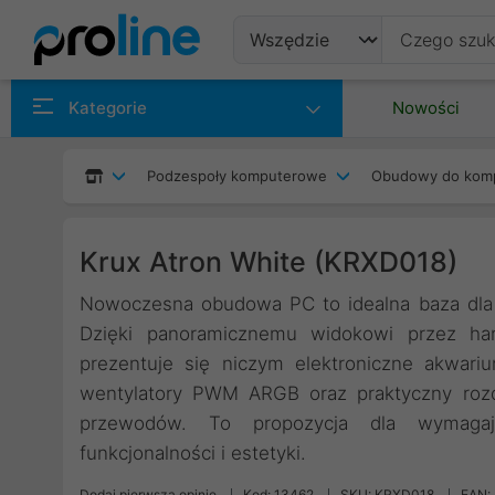
Produkty
Kategorie
Nowości
Producenci
Podzespoły komputerowe
Obudowy do kom
Kategorie
Krux Atron White (KRXD018)
Nowoczesna obudowa PC to idealna baza dla 
Dzięki panoramicznemu widokowi przez har
prezentuje się niczym elektroniczne akwar
wentylatory PWM ARGB oraz praktyczny rozd
przewodów. To propozycja dla wymagają
funkcjonalności i estetyki.
Dodaj pierwszą opinię
Kod: 13462
SKU: KRXD018
EAN: