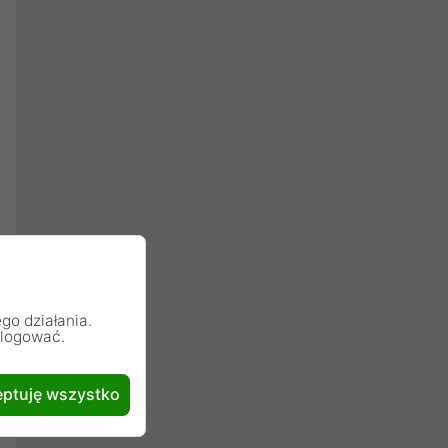
go działania.
alogować.
ptuję wszystko