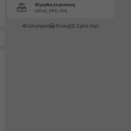
Wysyłka za pomocą
InPost, DPD, DHL
Udostępnij
Drukuj
Zgłoś błąd