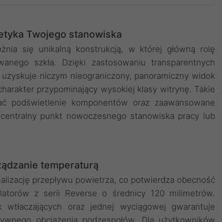
etyka Twojego stanowiska
ia się unikalną konstrukcją, w której główną rolę
nego szkła. Dzięki zastosowaniu transparentnych
 uzyskuje niczym nieograniczony, panoramiczny widok
harakter przypominający wysokiej klasy witrynę. Takie
ać podświetlenie komponentów oraz zaawansowane
 centralny punkt nowoczesnego stanowiska pracy lub
ądzanie temperaturą
malizację przepływu powietrza, co potwierdza obecność
atorów z serii Reverse o średnicy 120 milimetrów.
k wtłaczających oraz jednej wyciągowej gwarantuje
nsywnego obciążenia podzespołów. Dla użytkowników