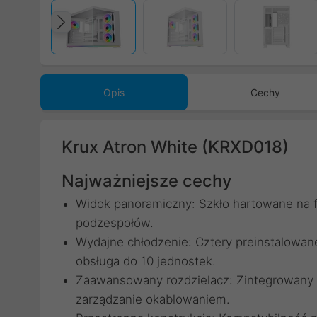
Poprzedni
Opis
Cechy
Krux Atron White (KRXD018)
Najważniejsze cechy
Widok panoramiczny: Szkło hartowane na f
podzespołów.
Wydajne chłodzenie: Cztery preinstalowa
obsługa do 10 jednostek.
Zaawansowany rozdzielacz: Zintegrowany 
zarządzanie okablowaniem.