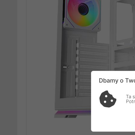
Dbamy o Two
Ta s
Pot