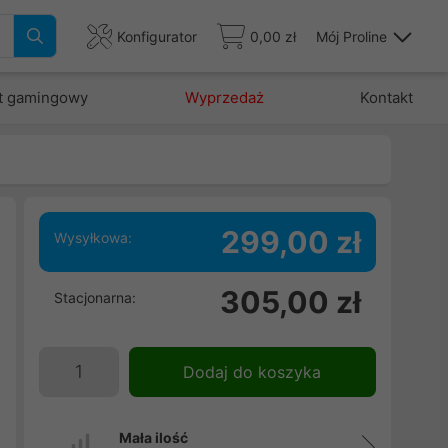
Konfigurator
0,00 zł
Mój Proline
t gamingowy
Wyprzedaż
Kontakt
299,00 zł
Wysyłkowa:
.
305,00 zł
Stacjonarna:
a
e
e
Dodaj do koszyka
j
Mała ilość