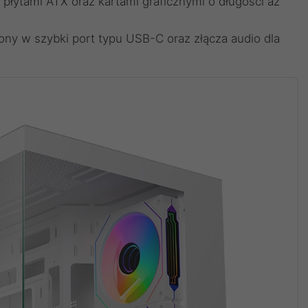
 płytami ATX oraz kartami graficznymi o długości aż
y w szybki port typu USB-C oraz złącza audio dla