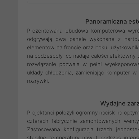
Panoramiczna est
Prezentowana obudowa komputerowa wyróżn
odgrywają dwa panele wykonane z hartowa
elementów na froncie oraz boku, użytkownik
na podzespoły, co nadaje całości efektowny c
rozwiązanie pozwala w pełni wyeksponow
układy chłodzenia, zamieniając komputer w
rozrywki.
Wydajne zarz
Projektanci położyli ogromny nacisk na opty
czterech fabrycznie zamontowanych wentyl
Zastosowana konfiguracja trzech jednoste
stabilne temperatury nawet podczas inte