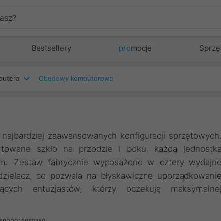
Bestsellery
pro
mocje
Sprzę
putera
Obudowy komputerowe
najbardziej zaawansowanych konfiguracji sprzętowych
towane szkło na przodzie i boku, każda jednostk
ium. Zestaw fabrycznie wyposażono w cztery wydajn
zielacz, co pozwala na błyskawiczne uporządkowani
cych entuzjastów, którzy oczekują maksymalne
 5903018669250