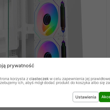
ją prywatność
trona korzysta z
ciasteczek
w celu zapewnienia jej prawidłowe
rzebujemy ich, abyś mógł dodać produkt do koszyka albo się z
Akce
Ustawienia