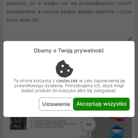
pewność, że w środku nie ma przypadkowych, tanich
podzespołów, a zestaw będzie działać stabilnie i cicho
przez wiele lat.
Dbamy o Twoją prywatność
Ta strona korzysta z
ciasteczek
w celu zapewnienia jej
prawidłowego działania. Potrzebujemy ich, abyś mógł
dodać produkt do koszyka albo się zalogować.
Akceptuję wszystko
Ustawienia