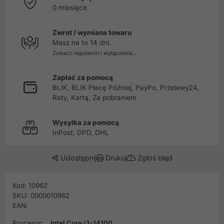
0 miesiące
Zwrot / wymiana towaru
Masz na to 14 dni.
Zobacz regulamin i wyłączenia...
Zapłać za pomocą
BLIK, BLIK Płacę Później, PayPo, Przelewy24,
Raty, Kartą, Za pobraniem
Wysyłka za pomocą
InPost, DPD, DHL
Udostępnij
Drukuj
Zgłoś błąd
Kod: 10962
SKU: 0000010962
EAN:
Procesor:
Intel Core i3-14100