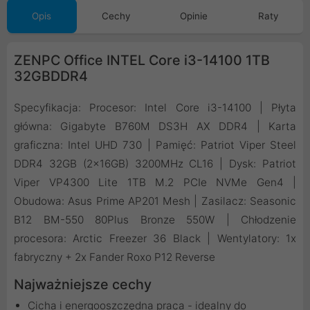
Opis
Cechy
Opinie
Raty
ZENPC Office INTEL Core i3-14100 1TB
32GBDDR4
Specyfikacja: Procesor: Intel Core i3-14100 | Płyta
główna: Gigabyte B760M DS3H AX DDR4 | Karta
graficzna: Intel UHD 730 | Pamięć: Patriot Viper Steel
DDR4 32GB (2x16GB) 3200MHz CL16 | Dysk: Patriot
Viper VP4300 Lite 1TB M.2 PCIe NVMe Gen4 |
Obudowa: Asus Prime AP201 Mesh | Zasilacz: Seasonic
B12 BM-550 80Plus Bronze 550W | Chłodzenie
procesora: Arctic Freezer 36 Black | Wentylatory: 1x
fabryczny + 2x Fander Roxo P12 Reverse
Najważniejsze cechy
Cicha i energooszczędna praca - idealny do