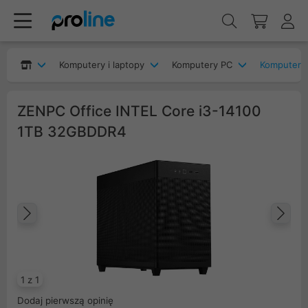
Komputery i laptopy
Komputery PC
Komputery 
ZENPC Office INTEL Core i3-14100
1TB 32GBDDR4
Poprzedni
Na
1 z 1
Dodaj pierwszą opinię