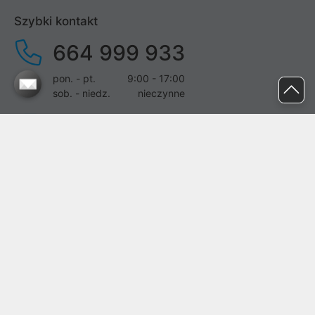
Szybki kontakt
664 999 933
pon. - pt.
9:00 - 17:00
sob. - niedz.
nieczynne
pomoc@proline.pl
Dołącz do nas
Zgłoś błąd na stronie
Proline SA z siedzibą w Mirkowie (55-095), przy ul. Brzozowej 5,
wpisana do rejestru przedsiębiorców Krajowego Rejestru Sądowego
przez Sąd Rejonowy dla Wrocławia-Fabrycznej we Wrocławiu, VI
Wydział Gospodarczy Krajowego Rejestru Sądowego pod nr KRS:
0000282071, NIP: 8951898022, REGON: 020482041, BDO:
000437899. Kapitał zakładowy Spółki wynosi 500000,00 zł i został