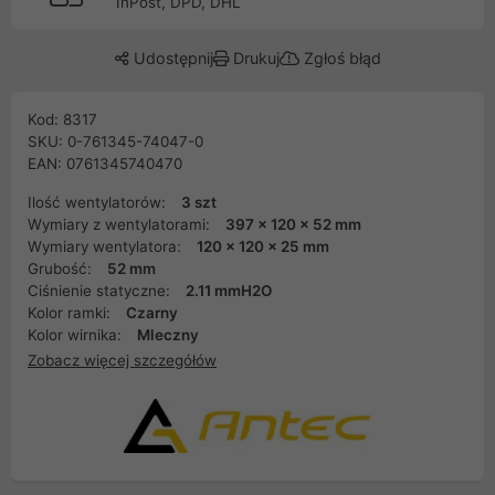
InPost, DPD, DHL
Udostępnij
Drukuj
Zgłoś błąd
Kod: 8317
SKU: 0-761345-74047-0
EAN: 0761345740470
Ilość wentylatorów:
3 szt
Wymiary z wentylatorami:
397 x 120 x 52 mm
Wymiary wentylatora:
120 x 120 x 25 mm
Grubość:
52 mm
Ciśnienie statyczne:
2.11 mmH2O
Kolor ramki:
Czarny
Kolor wirnika:
Mleczny
Zobacz więcej szczegółów