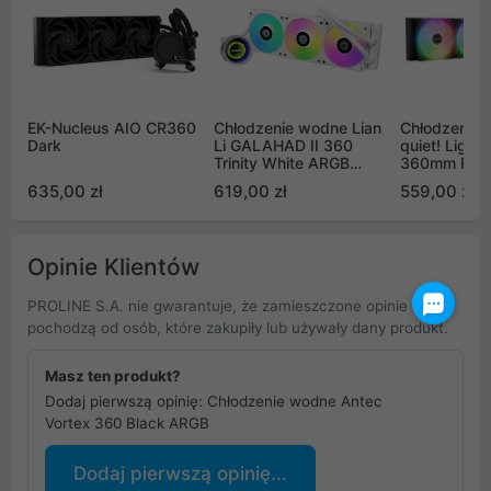
EK-Nucleus AIO CR360
Chłodzenie wodne Lian
Chłodzenie 
Dark
Li GALAHAD II 360
quiet! Light
Trinity White ARGB
360mm Blac
(GA2T36W)
635,00 zł
619,00 zł
559,00 zł
Opinie Klientów
PROLINE S.A. nie gwarantuje, że zamieszczone opinie
pochodzą od osób, które zakupiły lub używały dany produkt.
Masz ten produkt?
Dodaj pierwszą opinię: Chłodzenie wodne Antec
Vortex 360 Black ARGB
Dodaj pierwszą opinię...