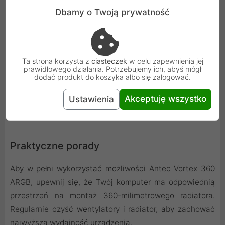
Dbamy o Twoją prywatność
Cicha i niezawodna praca
Dzięki hydraulicznym łożyskom wentylatory pracują nie
Ta strona korzysta z
ciasteczek
w celu zapewnienia jej
tylko wydajnie, ale także wyjątkowo cicho, co sprawia,
prawidłowego działania. Potrzebujemy ich, abyś mógł
dodać produkt do koszyka albo się zalogować.
że chłodzenie jest niemal niezauważalne nawet podczas
intensywnego grania lub pracy.
Akceptuję wszystko
Ustawienia
Praktyczne porady
Aby w pełni wykorzystać możliwości Antec Vortex 360
ARGB, upewnij się, że Twój komputer ma odpowiednią
przestrzeń na montaż 360-milimetrowego radiatora.
Regularnie czyść wentylatory i radiator, aby zachować
najwyższą wydajność urządzenia.