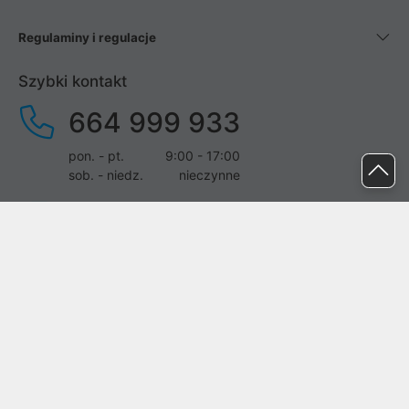
Regulaminy i regulacje
Szybki kontakt
664 999 933
pon. - pt.
9:00 - 17:00
sob. - niedz.
nieczynne
pomoc@proline.pl
Dołącz do nas
Zgłoś błąd na stronie
Proline SA z siedzibą w Mirkowie (55-095), przy ul. Brzozowej 5,
wpisana do rejestru przedsiębiorców Krajowego Rejestru Sądowego
przez Sąd Rejonowy dla Wrocławia-Fabrycznej we Wrocławiu, VI