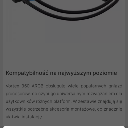
Kompatybilność na najwyższym poziomie
Vortex 360 ARGB obsługuje wiele popularnych gniazd
procesorów, co czyni go uniwersalnym rozwiązaniem dla
użytkowników różnych platform. W zestawie znajdują się
wszystkie potrzebne akcesoria montażowe, co znacznie
ułatwia instalację.