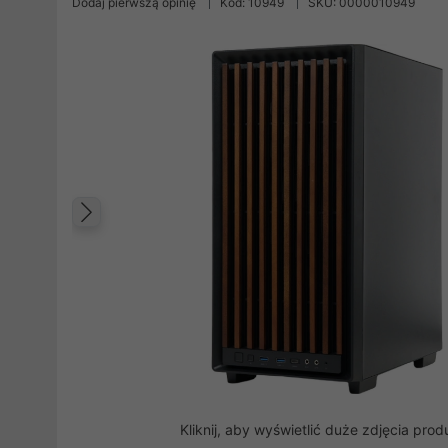
Dodaj pierwszą opinię
Kod: 10949
SKU: 0000010949
Poprzedni
Kliknij, aby wyświetlić duże zdjęcia prod