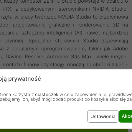
ęć. Każdy komputer ZENPC Studio powstaje w oparciu o
e RTX, z dedykowanymi sterownikami NVIDIA Studio,
przętu w pracy twórczej. NVIDIA Studio to przełomowa
deo, projektowanie graficzne i renderowanie 3D na
parciu sztucznej inteligencji (AI) nawet najbardziej
i płynniej. Specjalne sterowniki Studio zapewniają
ność z popularnym oprogramowaniem, takim jak Adobe
r, DaVinci Resolve, Autodesk 3ds Max i wiele innych.
 montażu filmów czy stację roboczą do obróbki zdjęć -
ją prywatność
trona korzysta z
ciasteczek
w celu zapewnienia jej prawidłowe
rzebujemy ich, abyś mógł dodać produkt do koszyka albo się z
Akce
Ustawienia