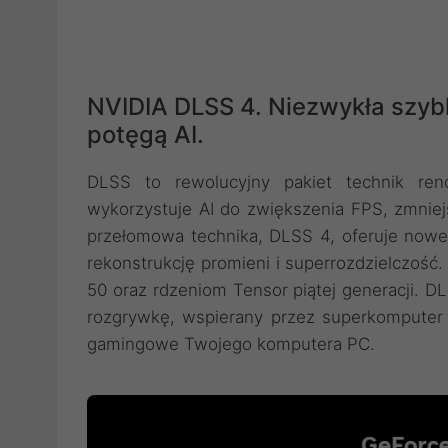
NVIDIA DLSS 4. Niezwykła szyb
potęgą AI.
DLSS to rewolucyjny pakiet technik ren
wykorzystuje AI do zwiększenia FPS, zmniej
przełomowa technika, DLSS 4, oferuje nowe
rekonstrukcję promieni i superrozdzielczość
50 oraz rdzeniom Tensor piątej generacji. D
rozgrywkę, wspierany przez superkomputer 
gamingowe Twojego komputera PC.