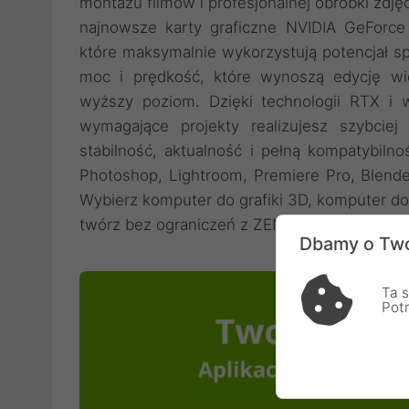
montażu filmów i profesjonalnej obróbki zdj
najnowsze karty graficzne NVIDIA GeForc
które maksymalnie wykorzystują potencjał s
moc i prędkość, które wynoszą edycję wi
wyższy poziom. Dzięki technologii RTX i ws
wymagające projekty realizujesz szybciej 
stabilność, aktualność i pełną kompatybil
Photoshop, Lightroom, Premiere Pro, Blende
Wybierz komputer do grafiki 3D, komputer do
twórz bez ograniczeń z ZENPC Studio.
Dbamy o Two
Ta s
Pot