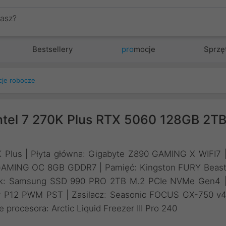
Bestsellery
pro
mocje
Sprzę
cje robocze
ntel 7 270K Plus RTX 5060 128GB 2T
0K Plus | Płyta główna: Gigabyte Z890 GAMING X WIFI7 
0 GAMING OC 8GB GDDR7 | Pamięć: Kingston FURY Beas
k: Samsung SSD 990 PRO 2TB M.2 PCIe NVMe Gen4 
 P12 PWM PST | Zasilacz: Seasonic FOCUS GX-750 v
procesora: Arctic Liquid Freezer III Pro 240