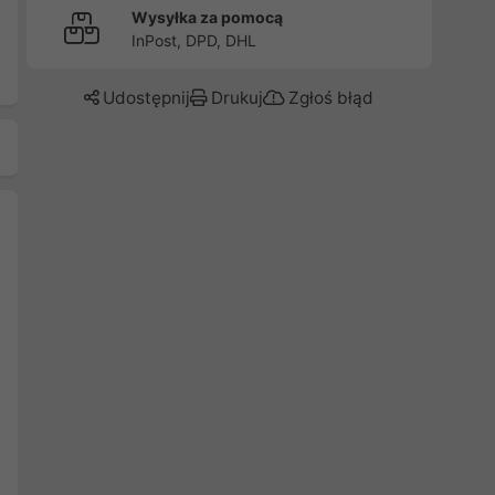
Wysyłka za pomocą
InPost, DPD, DHL
Udostępnij
Drukuj
Zgłoś błąd