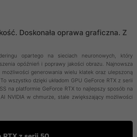
kość. Doskonała oprawa graficzna. Z
deringu opartego na sieciach neuronowych, który
szenia opóźnień i poprawy jakości obrazu. ‌Najnowsza
 możliwości generowania wielu klatek oraz ulepszoną
. To wszystko dzięki układom GPU GeForce RTX z serii
LSS na platformie GeForce RTX to najlepszy sposób na
AI NVIDIA w chmurze, stale zwiększający możliwości