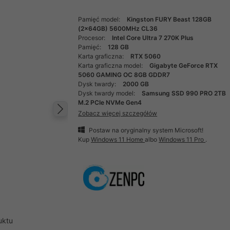
Pamięć model:
Kingston FURY Beast 128GB
(2x64GB) 5600MHz CL36
Procesor:
Intel Core Ultra 7 270K Plus
Pamięć:
128 GB
Karta graficzna:
RTX 5060
Karta graficzna model:
Gigabyte GeForce RTX
5060 GAMING OC 8GB GDDR7
Dysk twardy:
2000 GB
Dysk twardy model:
Samsung SSD 990 PRO 2TB
M.2 PCIe NVMe Gen4
Zobacz więcej szczegółów
Następny
Postaw na oryginalny system Microsoft!
Kup
Windows 11 Home
albo
Windows 11 Pro
.
uktu