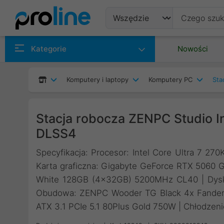
Produkty
Kategorie
Nowości
Producenci
Komputery i laptopy
Komputery PC
Sta
Kategorie
Stacja robocza ZENPC Studio I
DLSS4
Specyfikacja: Procesor: Intel Core Ultra 7 27
Karta graficzna: Gigabyte GeForce RTX 506
White 128GB (4x32GB) 5200MHz CL40 | Dys
Obudowa: ZENPC Wooder TG Black 4x Fander
ATX 3.1 PCIe 5.1 80Plus Gold 750W | Chłodzenie 