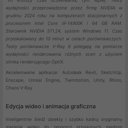
*Im krótszy czas oczekiwania, tym lepiej. Testy
wydajności przeprowadzone przez firmę NVIDIA w
grudniu 2024 roku na komputerach stacjonarnych z
procesorem Intel Core i9-14900K i 64 GB RAM.
Sterownik NVIDIA 571.24, system Windows 11. Czas
przeskalowany do 10 minut w celach porównawczych.
Testy porównawcze V-Ray 6 polegają na pomiarze
wydajności renderowania różnych scen z użyciem
silnika renderującego OptiX.
Akcelerowane aplikacje: Autodesk Revit, SketchUp,
Enscape, Unreal Engine, Twinmotion, Unity, Rhino,
Chaos V-Ray
Edycja wideo i animacja graficzna
Inteligentnie śledź obiekty i szybko kadruj oryginalny
materiał wideo do proporcji przyjaznych mediom