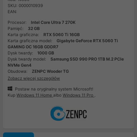
SKU: 0000010939
EAN:
Procesor:
Intel Core Ultra 7 270K
Pamięć:
32 GB
Karta graficzna:
RTX 5060 Ti 16GB
Karta graficzna model:
Gigabyte GeForce RTX 5060 Ti
GAMING OC 16GB GDDR7
Dysk twardy:
1000 GB
Dysk twardy model:
Samsung SSD 990 PRO 1TB M.2 PCIe
NVMe Gen4
Obudowa:
ZENPC Wooder TG
Zobacz więcej szczegółów
Postaw na oryginalny system Microsoft!
Kup
Windows 11 Home
albo
Windows 11 Pro
.