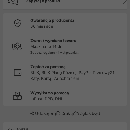
Zapytaj o produkt
Gwarancja producenta
36 miesiące
Zwrot / wymiana towaru
Masz na to 14 dni.
Zobacz regulamin i wyłączenia...
Zapłać za pomocą
BLIK, BLIK Płacę Później, PayPo, Przelewy24,
Raty, Kartą, Za pobraniem
Wysyłka za pomocą
InPost, DPD, DHL
Udostępnij
Drukuj
Zgłoś błąd
Kod: 10939