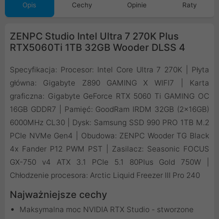
Opis
Cechy
Opinie
Raty
ZENPC Studio Intel Ultra 7 270K Plus
RTX5060Ti 1TB 32GB Wooder DLSS 4
Specyfikacja: Procesor: Intel Core Ultra 7 270K | Płyta
główna: Gigabyte Z890 GAMING X WIFI7 | Karta
graficzna: Gigabyte GeForce RTX 5060 Ti GAMING OC
16GB GDDR7 | Pamięć: GoodRam IRDM 32GB (2x16GB)
6000MHz CL30 | Dysk: Samsung SSD 990 PRO 1TB M.2
PCIe NVMe Gen4 | Obudowa: ZENPC Wooder TG Black
4x Fander P12 PWM PST | Zasilacz: Seasonic FOCUS
GX-750 v4 ATX 3.1 PCIe 5.1 80Plus Gold 750W |
Chłodzenie procesora: Arctic Liquid Freezer III Pro 240
Najważniejsze cechy
Maksymalna moc NVIDIA RTX Studio - stworzone