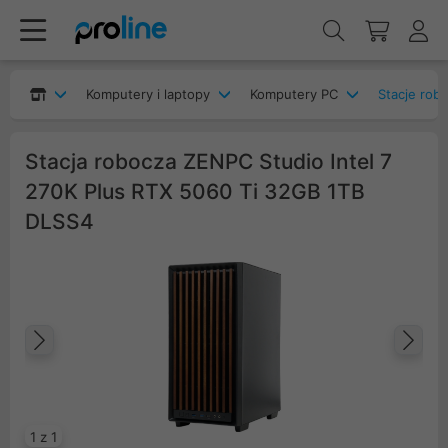
Komputery i laptopy
Komputery PC
Stacje rob
Stacja robocza ZENPC Studio Intel 7
270K Plus RTX 5060 Ti 32GB 1TB
DLSS4
Poprzedni
Na
1 z 1