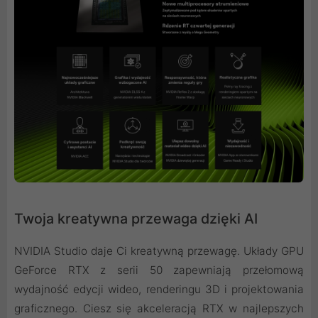
Twoja kreatywna przewaga dzięki AI
NVIDIA Studio daje Ci kreatywną przewagę. Układy GPU
GeForce RTX z serii 50 zapewniają przełomową
wydajność edycji wideo, renderingu 3D i projektowania
graficznego. Ciesz się akceleracją RTX w najlepszych