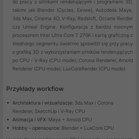
do pracy z silnikami renderującymi i programami 3D,
takimi jak Blender (Cycles, Eevee), Autodesk Maya,
3ds Max, Cinema 4D, V-Ray, Redshift, Octane Render
czy Unreal Engine. Konfiguracja z bardzo mocnym
procesorem Intel Ultra Core 7 270K i kartą graficzną z
średniego segmentu świetnie sprawdzi się przy pracy
z grafiką 3D z wykorzystaniem silników renderujących
po CPU - V-Ray (CPU mode), Corona Renderer, Arnold
Renderer (CPU mode), LuxCoreRender (CPU mode)
Przykłady workflow
Architektura i wizualizacje:
3ds Max i Corona
Renderer, SketchUp i V-Ray CPU
Animacja i VFX:
Maya + Arnold CPU
Hobby - opensource:
Blender + LuxCore CPU