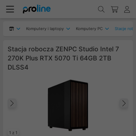
Komputery i laptopy
Komputery PC
Stacje rob
Stacja robocza ZENPC Studio Intel 7
270K Plus RTX 5070 Ti 64GB 2TB
DLSS4
Poprzedni
Na
1 z 1