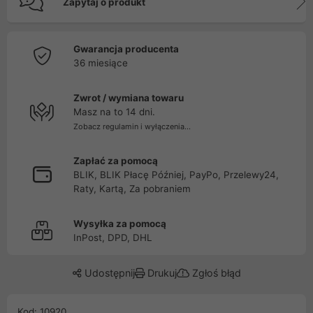
Zapytaj o produkt
Gwarancja producenta
36 miesiące
Zwrot / wymiana towaru
Masz na to 14 dni.
Zobacz regulamin i wyłączenia...
Zapłać za pomocą
BLIK, BLIK Płacę Później, PayPo, Przelewy24,
Raty, Kartą, Za pobraniem
Wysyłka za pomocą
InPost, DPD, DHL
Udostępnij
Drukuj
Zgłoś błąd
Kod: 10920