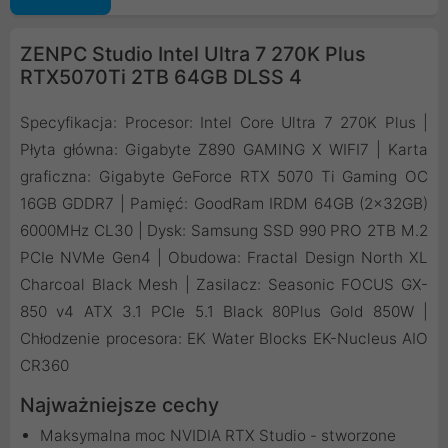
ZENPC Studio Intel Ultra 7 270K Plus
RTX5070Ti 2TB 64GB DLSS 4
Specyfikacja: Procesor: Intel Core Ultra 7 270K Plus |
Płyta główna: Gigabyte Z890 GAMING X WIFI7 | Karta
graficzna: Gigabyte GeForce RTX 5070 Ti Gaming OC
16GB GDDR7 | Pamięć: GoodRam IRDM 64GB (2x32GB)
6000MHz CL30 | Dysk: Samsung SSD 990 PRO 2TB M.2
PCIe NVMe Gen4 | Obudowa: Fractal Design North XL
Charcoal Black Mesh | Zasilacz: Seasonic FOCUS GX-
850 v4 ATX 3.1 PCIe 5.1 Black 80Plus Gold 850W |
Chłodzenie procesora: EK Water Blocks EK-Nucleus AIO
CR360
Najważniejsze cechy
Maksymalna moc NVIDIA RTX Studio - stworzone