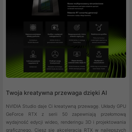
Twoja kreatywna przewaga dzięki AI
NVIDIA Studio daje Ci kreatywną przewagę. Układy GPU
GeForce RTX z serii 50 zapewniają przełomową
wydajność edycji wideo, renderingu 3D i projektowania
graficznego. Ciesz się akceleracją RTX w najlepszych