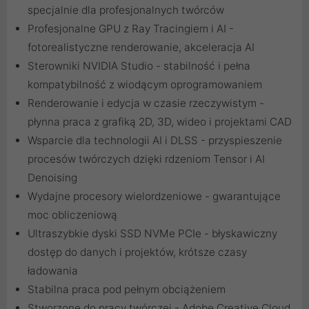
specjalnie dla profesjonalnych twórców
Profesjonalne GPU z Ray Tracingiem i AI -
fotorealistyczne renderowanie, akceleracja AI
Sterowniki NVIDIA Studio - stabilność i pełna
kompatybilność z wiodącym oprogramowaniem
Renderowanie i edycja w czasie rzeczywistym -
płynna praca z grafiką 2D, 3D, wideo i projektami CAD
Wsparcie dla technologii AI i DLSS - przyspieszenie
procesów twórczych dzięki rdzeniom Tensor i AI
Denoising
Wydajne procesory wielordzeniowe - gwarantujące
moc obliczeniową
Ultraszybkie dyski SSD NVMe PCIe - błyskawiczny
dostęp do danych i projektów, krótsze czasy
ładowania
Stabilna praca pod pełnym obciążeniem
Stworzone do pracy twórczej - Adobe Creative Cloud,