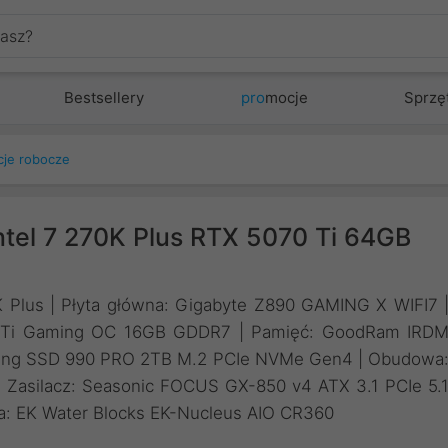
Bestsellery
pro
mocje
Sprzę
cje robocze
ntel 7 270K Plus RTX 5070 Ti 64GB
0K Plus | Płyta główna: Gigabyte Z890 GAMING X WIFI7 
70 Ti Gaming OC 16GB GDDR7 | Pamięć: GoodRam IRD
ng SSD 990 PRO 2TB M.2 PCIe NVMe Gen4 | Obudowa
| Zasilacz: Seasonic FOCUS GX-850 v4 ATX 3.1 PCIe 5.
ra: EK Water Blocks EK-Nucleus AIO CR360