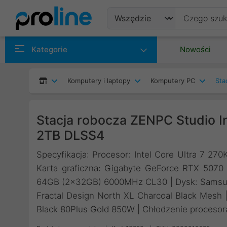
Produkty
Kategorie
Nowości
Producenci
Komputery i laptopy
Komputery PC
Sta
Kategorie
Stacja robocza ZENPC Studio I
2TB DLSS4
Specyfikacja: Procesor: Intel Core Ultra 7 27
Karta graficzna: Gigabyte GeForce RTX 50
64GB (2x32GB) 6000MHz CL30 | Dysk: Samsu
Fractal Design North XL Charcoal Black Mesh 
Black 80Plus Gold 850W | Chłodzenie proceso