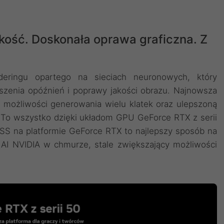
kość. Doskonała oprawa graficzna. Z
deringu opartego na sieciach neuronowych, który
szenia opóźnień i poprawy jakości obrazu. ‌Najnowsza
 możliwości generowania wielu klatek oraz ulepszoną
. To wszystko dzięki układom GPU GeForce RTX z serii
LSS na platformie GeForce RTX to najlepszy sposób na
AI NVIDIA w chmurze, stale zwiększający możliwości