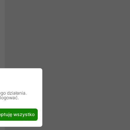
go działania.
alogować.
ptuję wszystko