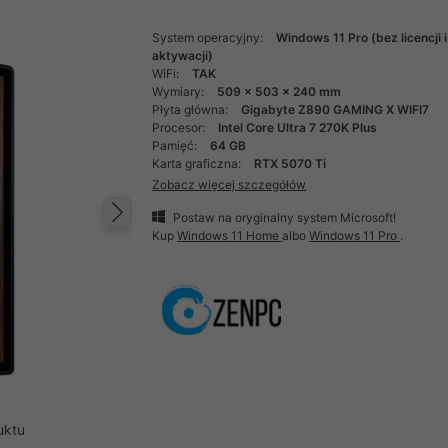
System operacyjny:
Windows 11 Pro (bez licencji i
aktywacji)
WiFi:
TAK
Wymiary:
509 x 503 x 240 mm
Płyta główna:
Gigabyte Z890 GAMING X WIFI7
Procesor:
Intel Core Ultra 7 270K Plus
Pamięć:
64 GB
Karta graficzna:
RTX 5070 Ti
Zobacz więcej szczegółów
Postaw na oryginalny system Microsoft!
Następny
Kup
Windows 11 Home
albo
Windows 11 Pro
.
uktu