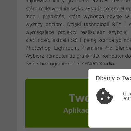
najnowsze karty graficzne NVIDIA GeForc
które maksymalnie wykorzystują potencjał s
moc i prędkość, które wynoszą edycję wi
wyższy poziom. Dzięki technologii RTX i ws
wymagające projekty realizujesz szybciej 
stabilność, aktualność i pełną kompatybil
Photoshop, Lightroom, Premiere Pro, Blende
Wybierz komputer do grafiki 3D, komputer do
twórz bez ograniczeń z ZENPC Studio.
Dbamy o Two
Ta s
Pot