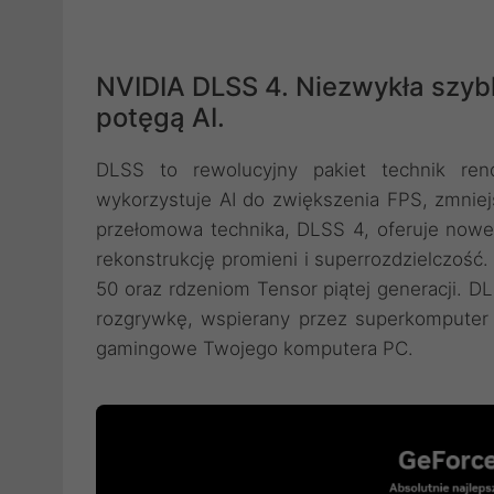
NVIDIA DLSS 4. Niezwykła szyb
potęgą AI.
DLSS to rewolucyjny pakiet technik ren
wykorzystuje AI do zwiększenia FPS, zmniej
przełomowa technika, DLSS 4, oferuje nowe
rekonstrukcję promieni i superrozdzielczość
50 oraz rdzeniom Tensor piątej generacji. D
rozgrywkę, wspierany przez superkomputer 
gamingowe Twojego komputera PC.