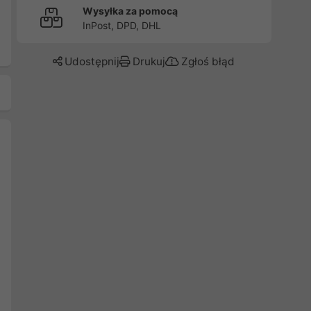
Wysyłka za pomocą
InPost, DPD, DHL
Udostępnij
Drukuj
Zgłoś błąd