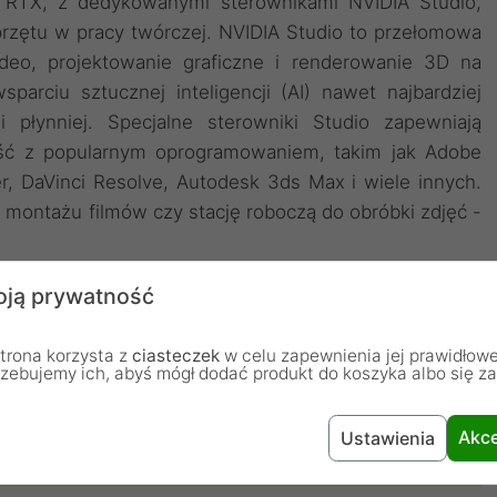
e RTX, z dedykowanymi sterownikami NVIDIA Studio,
przętu w pracy twórczej. NVIDIA Studio to przełomowa
deo, projektowanie graficzne i renderowanie 3D na
parciu sztucznej inteligencji (AI) nawet najbardziej
i płynniej. Specjalne sterowniki Studio zapewniają
ność z popularnym oprogramowaniem, takim jak Adobe
r, DaVinci Resolve, Autodesk 3ds Max i wiele innych.
 montażu filmów czy stację roboczą do obróbki zdjęć -
ją prywatność
trona korzysta z
ciasteczek
w celu zapewnienia jej prawidłowe
rzebujemy ich, abyś mógł dodać produkt do koszyka albo się z
Akce
Ustawienia