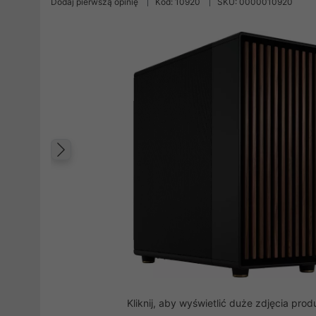
Dodaj pierwszą opinię
Kod: 10920
SKU: 0000010920
Poprzedni
Kliknij, aby wyświetlić duże zdjęcia prod