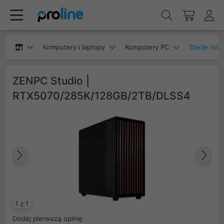
Komputery i laptopy
Komputery PC
Stacje rob
ZENPC Studio |
RTX5070/285K/128GB/2TB/DLSS4
Poprzedni
Na
1 z 1
Dodaj pierwszą opinię