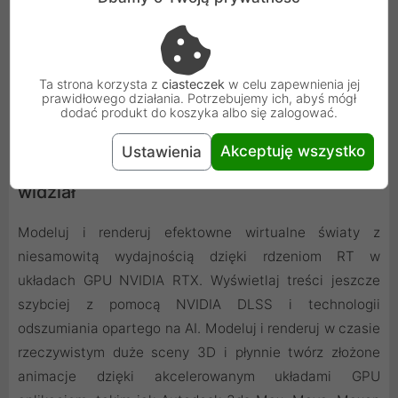
Ta strona korzysta z
ciasteczek
w celu zapewnienia jej
prawidłowego działania. Potrzebujemy ich, abyś mógł
dodać produkt do koszyka albo się zalogować.
Akceptuję wszystko
Ustawienia
Animacja 3D - wydajność, jakiej świat nie
widział
Modeluj i renderuj efektowne wirtualne światy z
niesamowitą wydajnością dzięki rdzeniom RT w
układach GPU NVIDIA RTX. Wyświetlaj treści jeszcze
szybciej z pomocą NVIDIA DLSS i technologii
odszumiania opartego na AI. Modeluj i renderuj w czasie
rzeczywistym duże sceny 3D i płynnie twórz złożone
animacje dzięki akcelerowanym układami GPU