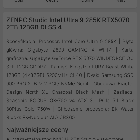
Opis
Cechy
Opinie
Raty
ZENPC Studio Intel Ultra 9 285K RTX5070
2TB 128GB DLSS 4
Specyfikacja: Procesor: Intel Core Ultra 9 285K | Płyta
główna: Gigabyte Z890 GAMING X WIFI7 | Karta
graficzna: Gigabyte GeForce RTX 5070 WINDFORCE OC
SFF 12GB GDDR7 | Pamięć: Kingston FURY Beast White
128GB (4x32GB) 5200MHz CL40 | Dysk: Samsung SSD
990 PRO 2TB M.2 PCIe NVMe Gen4 | Obudowa: Fractal
Design North XL Charcoal Black Mesh | Zasilacz:
Seasonic FOCUS GX-750 v4 ATX 3.1 PCIe 5.1 Black
80Plus Gold 750W | Chłodzenie procesora: EK Water
Blocks EK-Nucleus AIO CR360
Najważniejsze cechy
Maksymalna moc NVIDIA RTX Studio - stworzone