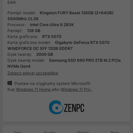
EAN:
Pamięć model:
Kingston FURY Beast 128GB (2x64GB)
5600MHz CL36
Procesor:
Intel Core Ultra 9 285K
Pamięć:
128 GB
Karta graficzna:
RTX 5070
Karta graficzna model:
Gigabyte GeForce RTX 5070
WINDFORCE OC SFF 12GB GDDR7
Dysk twardy:
2000 GB
Dysk twardy model:
Samsung SSD 990 PRO 2TB M.2 PCIe
NVMe Gen4
Zobacz więcej szczegółów
Postaw na oryginalny system Microsoft!
Kup
Windows 11 Home
albo
Windows 11 Pro
.