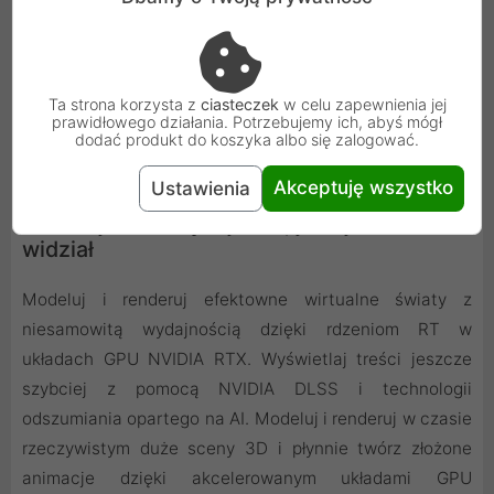
Ta strona korzysta z
ciasteczek
w celu zapewnienia jej
prawidłowego działania. Potrzebujemy ich, abyś mógł
dodać produkt do koszyka albo się zalogować.
Akceptuję wszystko
Ustawienia
Animacja 3D - wydajność, jakiej świat nie
widział
Modeluj i renderuj efektowne wirtualne światy z
niesamowitą wydajnością dzięki rdzeniom RT w
układach GPU NVIDIA RTX. Wyświetlaj treści jeszcze
szybciej z pomocą NVIDIA DLSS i technologii
odszumiania opartego na AI. Modeluj i renderuj w czasie
rzeczywistym duże sceny 3D i płynnie twórz złożone
animacje dzięki akcelerowanym układami GPU