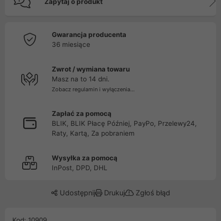
Zapytaj o produkt
Gwarancja producenta
36 miesiące
Zwrot / wymiana towaru
Masz na to 14 dni.
Zobacz regulamin i wyłączenia...
Zapłać za pomocą
BLIK, BLIK Płacę Później, PayPo, Przelewy24,
Raty, Kartą, Za pobraniem
Wysyłka za pomocą
InPost, DPD, DHL
Udostępnij
Drukuj
Zgłoś błąd
Kod: 10909