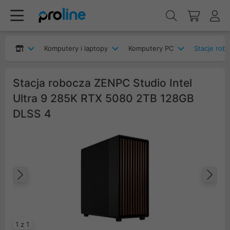
Komputery i laptopy
Komputery PC
Stacje rob
Stacja robocza ZENPC Studio Intel
Ultra 9 285K RTX 5080 2TB 128GB
DLSS 4
Poprzedni
Na
1 z 1