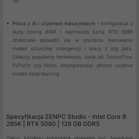
3D.
Praca z AI i uczeniem maszynowym
- konfiguracja z
dużą ilością RAM i najnowszą kartą RTX 5080
doskonale sprawdzi się w obszarze trenowania
modeli sztucznej inteligencji i pracy z big data.
Obsłuży popularne frameworki, takie jak TensorFlow,
PyTorch czy Keras, przyspieszając proces uczenia
modeli deep learning.
Specyfikacja ZENPC Studio - Intel Core 9
285K | RTX 5080 | 128 GB DDR5
Zakup każdego komputera powinien być świadomą