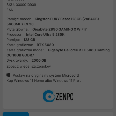
SKU: 0000010909
EAN:
Pamięć model:
Kingston FURY Beast 128GB (2x64GB)
5600MHz CL36
Płyta główna:
Gigabyte Z890 GAMING X WIFI7
Procesor:
Intel Core Ultra 9 285K
Pamięć:
128 GB
Karta graficzna:
RTX 5080
Karta graficzna model:
Gigabyte GeForce RTX 5080 Gaming
OC 16GB GDDR7
Dysk twardy:
2000 GB
Zobacz więcej szczegółów
Postaw na oryginalny system Microsoft!
Kup
Windows 11 Home
albo
Windows 11 Pro
.