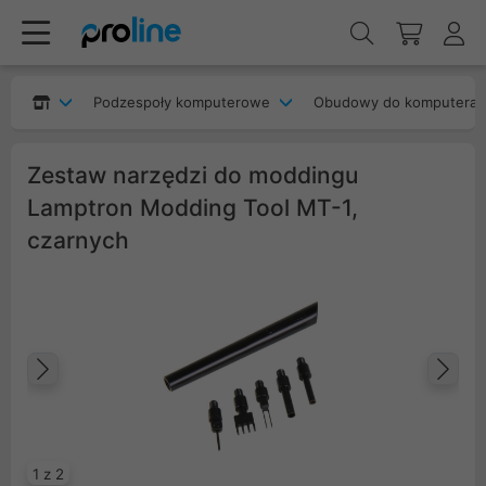
Podzespoły komputerowe
Obudowy do komputera
Zestaw narzędzi do moddingu
Lamptron Modding Tool MT-1,
czarnych
Poprzedni
Na
1 z 2