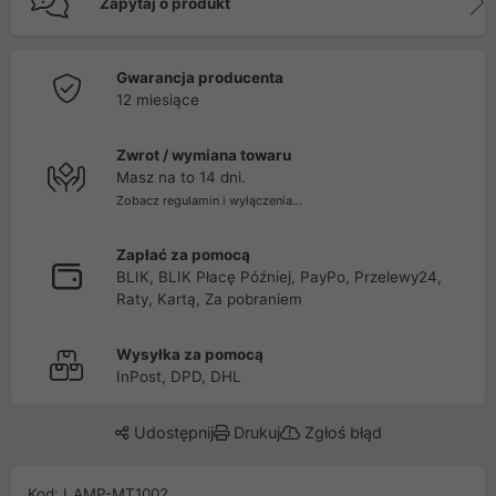
Zapytaj o produkt
Gwarancja producenta
12 miesiące
Zwrot / wymiana towaru
Masz na to 14 dni.
Zobacz regulamin i wyłączenia...
Zapłać za pomocą
BLIK, BLIK Płacę Później, PayPo, Przelewy24,
Raty, Kartą, Za pobraniem
Wysyłka za pomocą
InPost, DPD, DHL
Udostępnij
Drukuj
Zgłoś błąd
Kod: LAMP-MT1002