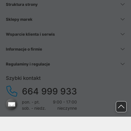
Struktura strony
Sklepy marek
Wsparcie klienta i serwis
Informacje o firmie
Regulaminy i regulacje
Szybki kontakt
664 999 933
pon. - pt.
9:00 - 17:00
sob. - niedz.
nieczynne
pomoc@proline.pl