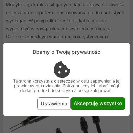
Modyfikacja kabli zasilających daje ciekawą możliwość
ulepszenia komputera i dostosowania go do osobistych
wymagań. W przypadku tzw. tulei, kable można
wyposażyć w nową tuleję lub wymienić istniejącą.
Dzięki różnorodnym wariantom kolorystycznym i
powłokom aktywnym w promieniowaniu UV kable mogą
Dbamy o Twoją prywatność
również przyciągać wzrok.
Ta strona korzysta z
ciasteczek
w celu zapewnienia jej
prawidłowego działania. Potrzebujemy ich, abyś mógł
dodać produkt do koszyka albo się zalogować.
Akceptuję wszystko
Ustawienia