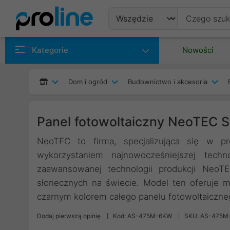
Produkty
Kategorie
Nowości
Producenci
Dom i ogród
Budownictwo i akcesoria
Kategorie
Panel fotowoltaiczny NeoTEC
NeoTEC to firma, specjalizująca się w pro
wykorzystaniem najnowocześniejszej techno
zaawansowanej technologii produkcji NeoT
słonecznych na świecie. Model ten oferuje m
czarnym kolorem całego panelu fotowoltaiczne
Dodaj pierwszą opinię
Kod: AS-475M-6KW
SKU: AS-475M