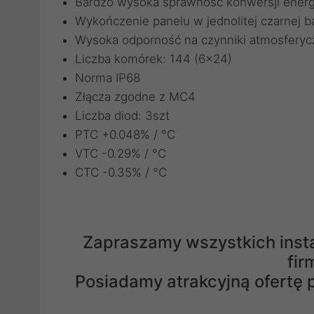
Bardzo wysoka sprawność konwersji energi
Wykończenie panelu w jednolitej czarnej b
Wysoka odporność na czynniki atmosferyc
Liczba komórek: 144 (6x24)
Norma IP68
Złącza zgodne z MC4
Liczba diod: 3szt
PTC +0.048% / °C
VTC -0.29% / °C
CTC -0.35% / °C
Zapraszamy wszystkich insta
fir
Posiadamy atrakcyjną ofertę p