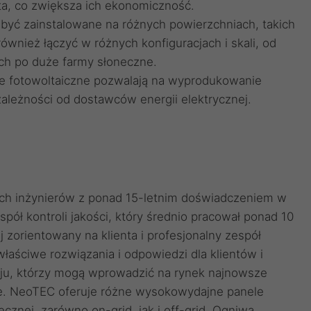
lata, co zwiększa ich ekonomiczność.
 być zainstalowane na różnych powierzchniach, takich
również łączyć w różnych konfiguracjach i skali, od
ych po duże farmy słoneczne.
le fotowoltaiczne pozwalają na wyprodukowanie
 zależności od dostawców energii elektrycznej.
ch inżynierów z ponad 15-letnim doświadczeniem w
pół kontroli jakości, który średnio pracował ponad 10
j zorientowany na klienta i profesjonalny zespół
łaściwe rozwiązania i odpowiedzi dla klientów i
oju, którzy mogą wprowadzić na rynek najnowsze
e. NeoTEC oferuje różne wysokowydajne panele
znej, zarówno on-grid, jak i off-grid. Ogniwa