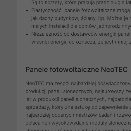
Są to sprzęty, które pracują przez długie 
Elastyczność: panele fotowoltaiczne mogą
jak dachy budynków, ściany, itp. Można je 
małych instalacji dla domów jednorodzinn
Niezależność od dostawców energii: pane
własnej energii, co oznacza, że jest mniej
Panele fotowoltaiczne NeoTEC
NeoTEC ma zespół najbardziej doświadczony
produkcji paneli słonecznych, najsurowszy zes
lat w produkcji paneli słonecznych, najbardzie
sprzedaży, który zna sztukę do zapewnienia w
najbardziej oddanych mistrzów badań i rozw
opłacalne i wysokowydajne moduły słoneczn
słoneczne do różnych systemów energii słonec