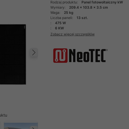
Rodzaj produktu:
Panel fotowoltaiczny kW
Wymiary:
209.4 x 103.8 x 3.5 cm
Waga:
25 kg
Liczba paneli:
13 szt.
:
475 W
:
6 KW
Zobacz więcej szczegółów
Następny
uktu