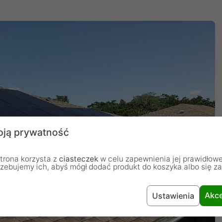
ją prywatność
trona korzysta z
ciasteczek
w celu zapewnienia jej prawidłowe
rzebujemy ich, abyś mógł dodać produkt do koszyka albo się z
Akce
Ustawienia