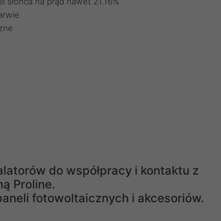
i słońca na prąd nawet 21.16%
arwie
zne
latorów do współpracy i kontaktu z
mą Proline.
aneli fotowoltaicznych i akcesoriów.