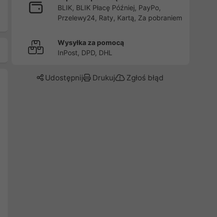
BLIK, BLIK Płacę Później, PayPo,
Przelewy24, Raty, Kartą, Za pobraniem
Wysyłka za pomocą
InPost, DPD, DHL
Udostępnij
Drukuj
Zgłoś błąd