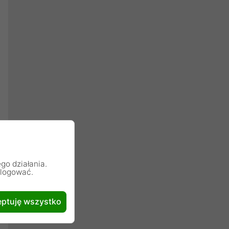
go działania.
alogować.
ptuję wszystko