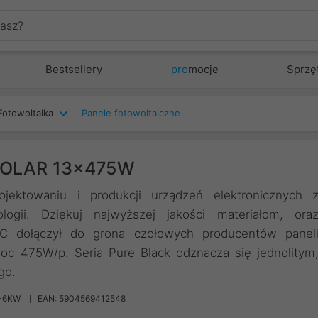
Bestsellery
pro
mocje
Sprzę
Fotowoltaika
Panele fotowoltaiczne
 SOLAR 13x475W
jektowaniu i produkcji urządzeń elektronicznych 
logii. Dziękuj najwyższej jakości materiałom, ora
EC dołączył do grona czołowych producentów panel
oc 475W/p. Seria Pure Black odznacza się jednolitym
go.
-6KW
EAN: 5904569412548