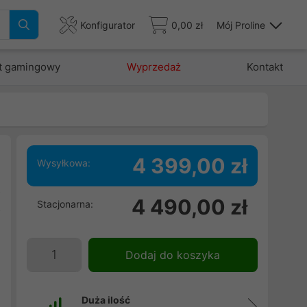
Konfigurator
0,00 zł
Mój Proline
t gamingowy
Wyprzedaż
Kontakt
4 399,00 zł
Wysyłkowa:
z
4 490,00 zł
Stacjonarna:
z
i
,
Dodaj do koszyka
Duża ilość