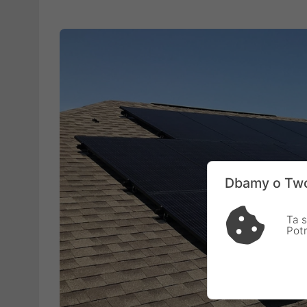
Dbamy o Two
Ta s
Pot