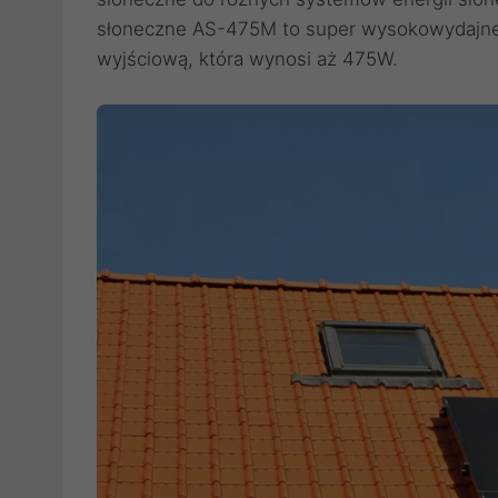
słoneczne AS-475M to super wysokowydajne
wyjściową, która wynosi aż 475W.