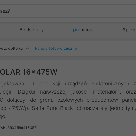
Bestsellery
pro
mocje
Sprzę
Fotowoltaika
Panele fotowoltaiczne
 SOLAR 16x475W
jektowaniu i produkcji urządzeń elektronicznych 
logii. Dziękuj najwyższej jakości materiałom, ora
EC dołączył do grona czołowych producentów panel
oc 475W/p. Seria Pure Black odznacza się jednolitym
go.
EAN: 5904569413057