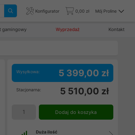
Konfigurator
0,00 zł
Mój Proline
t gamingowy
Wyprzedaż
Kontakt
5 399,00 zł
Wysyłkowa:
z
5 510,00 zł
Stacjonarna:
z
i
,
Dodaj do koszyka
Duża ilość