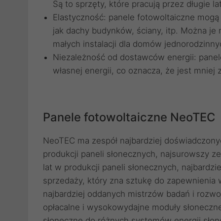
Są to sprzęty, które pracują przez długie 
Elastyczność: panele fotowoltaiczne mogą
jak dachy budynków, ściany, itp. Można je 
małych instalacji dla domów jednorodzinn
Niezależność od dostawców energii: pane
własnej energii, co oznacza, że jest mniej
Panele fotowoltaiczne NeoTEC
NeoTEC ma zespół najbardziej doświadczony
produkcji paneli słonecznych, najsurowszy zes
lat w produkcji paneli słonecznych, najbardzie
sprzedaży, który zna sztukę do zapewnienia w
najbardziej oddanych mistrzów badań i rozw
opłacalne i wysokowydajne moduły słoneczn
słoneczne do różnych systemów energii słonec