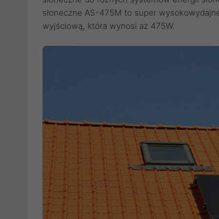
słoneczne AS-475M to super wysokowydajne
wyjściową, która wynosi aż 475W.