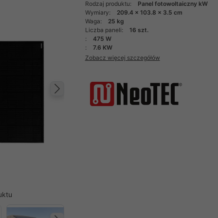
Rodzaj produktu:
Panel fotowoltaiczny kW
Wymiary:
209.4 x 103.8 x 3.5 cm
Waga:
25 kg
Liczba paneli:
16 szt.
:
475 W
:
7.6 KW
Zobacz więcej szczegółów
Następny
uktu