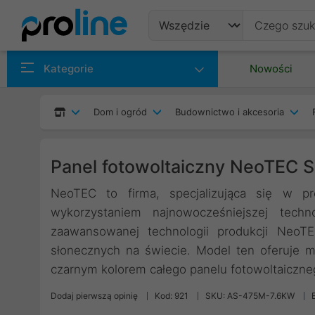
Produkty
Kategorie
Nowości
Producenci
Dom i ogród
Budownictwo i akcesoria
Kategorie
Panel fotowoltaiczny NeoTEC
NeoTEC to firma, specjalizująca się w pro
wykorzystaniem najnowocześniejszej techno
zaawansowanej technologii produkcji NeoT
słonecznych na świecie. Model ten oferuje m
czarnym kolorem całego panelu fotowoltaiczne
Dodaj pierwszą opinię
Kod: 921
SKU: AS-475M-7.6KW