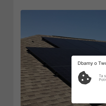
Dbamy o Two
Ta s
Pot