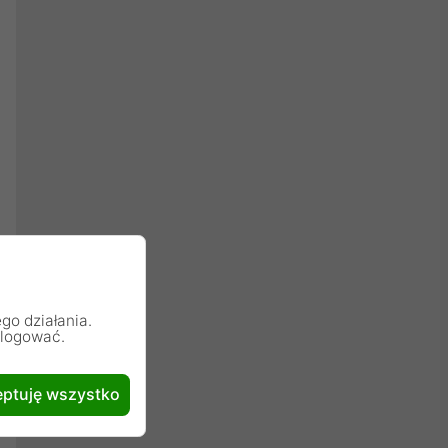
go działania.
alogować.
ptuję wszystko