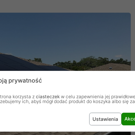
ją prywatność
trona korzysta z
ciasteczek
w celu zapewnienia jej prawidłowe
rzebujemy ich, abyś mógł dodać produkt do koszyka albo się z
Akce
Ustawienia