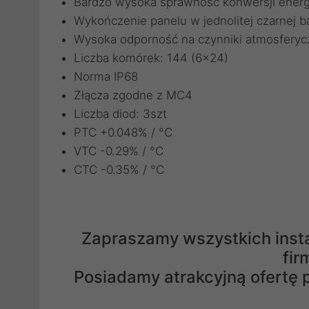
Bardzo wysoka sprawność konwersji energi
Wykończenie panelu w jednolitej czarnej b
Wysoka odporność na czynniki atmosferyc
Liczba komórek: 144 (6x24)
Norma IP68
Złącza zgodne z MC4
Liczba diod: 3szt
PTC +0.048% / °C
VTC -0.29% / °C
CTC -0.35% / °C
Zapraszamy wszystkich insta
fir
Posiadamy atrakcyjną ofertę p