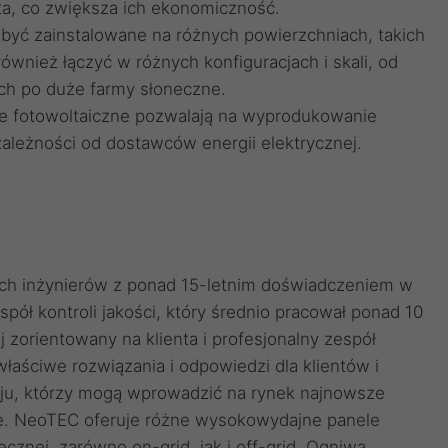
lata, co zwiększa ich ekonomiczność.
 być zainstalowane na różnych powierzchniach, takich
również łączyć w różnych konfiguracjach i skali, od
ych po duże farmy słoneczne.
le fotowoltaiczne pozwalają na wyprodukowanie
 zależności od dostawców energii elektrycznej.
ch inżynierów z ponad 15-letnim doświadczeniem w
pół kontroli jakości, który średnio pracował ponad 10
j zorientowany na klienta i profesjonalny zespół
łaściwe rozwiązania i odpowiedzi dla klientów i
oju, którzy mogą wprowadzić na rynek najnowsze
e. NeoTEC oferuje różne wysokowydajne panele
znej, zarówno on-grid, jak i off-grid. Ogniwa