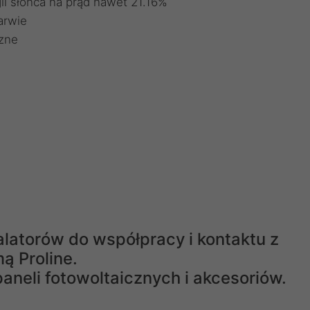
i słońca na prąd nawet 21.16%
arwie
zne
latorów do współpracy i kontaktu z
mą Proline.
aneli fotowoltaicznych i akcesoriów.