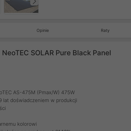
Następny
Opinie
Raty
h NeoTEC SOLAR Pure Black Panel
NeoTEC AS-475M (Pmax/W) 475W
lat doświadczeniem w produkcji
ści
arnemu kolorowi