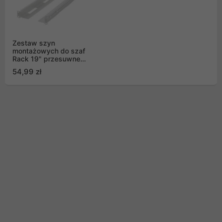
Zestaw szyn
montażowych do szaf
Rack 19" przesuwne
650-1090mm szary
54,99 zł
Lanberg