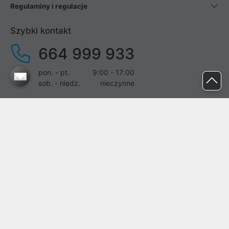
Regulaminy i regulacje
Szybki kontakt
664 999 933
pon. - pt.
9:00 - 17:00
sob. - niedz.
nieczynne
pomoc@proline.pl
Dołącz do nas
Zgłoś błąd na stronie
Proline SA z siedzibą w Mirkowie (55-095), przy ul. Brzozowej 5,
wpisana do rejestru przedsiębiorców Krajowego Rejestru Sądowego
przez Sąd Rejonowy dla Wrocławia-Fabrycznej we Wrocławiu, VI
Wydział Gospodarczy Krajowego Rejestru Sądowego pod nr KRS:
0000282071, NIP: 8951898022, REGON: 020482041, BDO: