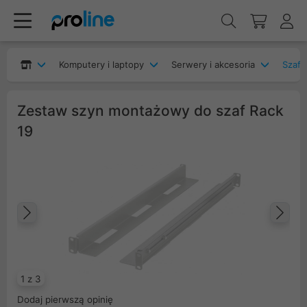
Komputery i laptopy
Serwery i akcesoria
Szafy
Zestaw szyn montażowy do szaf Rack
19
Poprzedni
Na
1 z 3
Dodaj pierwszą opinię