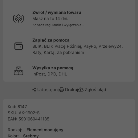
Zwrot / wymiana towaru
Masz na to 14 dni.
Zobacz regulamin i wyłączenia...
Zapłać za pomocą
BLIK, BLIK Płacę Później, PayPo, Przelewy24,
Raty, Kartą, Za pobraniem
Wysyłka za pomocą
InPost, DPD, DHL
Udostępnij
Drukuj
Zgłoś błąd
Kod: 8147
SKU: AK-1902-S
EAN: 5901969441185
Rodzaj:
Element mocujący
Kolor:
Srebrny