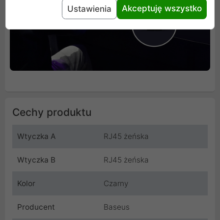
Akceptuję wszystko
Ustawienia
Cechy produktu
Wtyczka A
RJ45 żeńska
Wtyczka B
RJ45 żeńska
Kolor
Czarny
Producent
Baseus