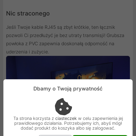
Nic straconego
Jeśli Twoje kable RJ45 są zbyt krótkie, ten łącznik
pozwoli Ci przedłużyć je bez utraty transmisji! Grubsza
powłoka z PVC zapewnia doskonałą odporność na
uderzenia i zużycie.
Dbamy o Twoją prywatność
Ta strona korzysta z
ciasteczek
w celu zapewnienia jej
prawidłowego działania. Potrzebujemy ich, abyś mógł
dodać produkt do koszyka albo się zalogować.