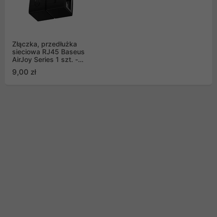
Złączka, przedłużka
sieciowa RJ45 Baseus
AirJoy Series 1 szt. -
czarna (B00131100111-
9,00 zł
01)