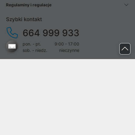
Regulaminy i regulacje
Szybki kontakt
664 999 933
pon. - pt.
9:00 - 17:00
sob. - niedz.
nieczynne
pomoc@proline.pl
Dołącz do nas
Zgłoś błąd na stronie
Proline SA z siedzibą w Mirkowie (55-095), przy ul. Brzozowej 5,
wpisana do rejestru przedsiębiorców Krajowego Rejestru Sądowego
przez Sąd Rejonowy dla Wrocławia-Fabrycznej we Wrocławiu, VI
Wydział Gospodarczy Krajowego Rejestru Sądowego pod nr KRS: