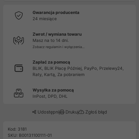
Gwarancja producenta
24 miesiące
Zwrot / wymiana towaru
Masz na to 14 dni.
Zobacz regulamin i wyłączenia...
Zapłać za pomocą
BLIK, BLIK Płacę Później, PayPo, Przelewy24,
Raty, Kartą, Za pobraniem
Wysyłka za pomocą
InPost, DPD, DHL
Udostępnij
Drukuj
Zgłoś błąd
Kod: 3181
SKU: B00131100111-01