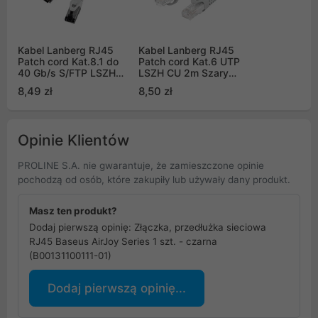
Kabel Lanberg RJ45
Kabel Lanberg RJ45
Patch cord Kat.8.1 do
Patch cord Kat.6 UTP
40 Gb/s S/FTP LSZH
LSZH CU 2m Szary
CU 0.5m Szary Fluke
Fluke Passed (PCU6-
8,49 zł
8,50 zł
Passed (PCF8-10CU-
10CU-0200-S)
0050-S)
Opinie Klientów
PROLINE S.A. nie gwarantuje, że zamieszczone opinie
pochodzą od osób, które zakupiły lub używały dany produkt.
Masz ten produkt?
Dodaj pierwszą opinię: Złączka, przedłużka sieciowa
RJ45 Baseus AirJoy Series 1 szt. - czarna
(B00131100111-01)
Dodaj pierwszą opinię...