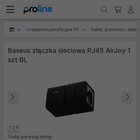
Urządzenia peryferyjne PC
Kable, przewody i adapt
Baseus złączka sieciowa RJ45 AirJoy 1
szt BL
Poprzedni
Na
1 z 8
Dodaj pierwszą opinię