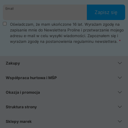
danych osobowych. Dlatego zakup notebooka albo laptopa w
Email
ProLine to czysta przyjemność i pełne bezpieczeństwo.
Zapisz się
Zaopatrzysz się u nas w akcesoria i części komputerowe
takie jak procesory, karty graficzne, płyty główne, pamięci,
Oświadczam, że mam ukończone 16 lat. Wyrażam zgodę na
dyski SSD, M.2 oraz HDD. Nasi pracownicy pomogą Ci wybrać
zapisanie mnie do Newslettera Proline i przetwarzanie mojego
najlepszy zasilacz komputerowy oraz obudowę do komputera.
adresu e-mail w celu wysyłki wiadomości. Zapoznałem się i
Poza komputerami mamy również najlepsze na rynku
wyrażam zgodę na postanowienia
regulaminu newslettera
.
Smartfony takich producentów jak Xiaomi, Apple, Samsung i
Huawei. Jeżeli chcesz, aby Twój komputer pracował cicho,
posiadamy szeroką gamę chłodzenia procesora, oraz ciche
wentylatory. Na koniec mając już to wszystko, możesz
Zakupy
wybrać idealny fotel gamingowy.
Współpraca hurtowa i MŚP
Okazja i promocja
Struktura strony
Sklepy marek