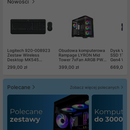
Nowości
Logitech 920-008923
Obudowa komputerowa
Dysk WD 
Zestaw Wireless
Rampage LYRON Mid
SSD 1TB 
Desktop MK545
Tower 7xFan ARGB PWM
Gen4 WD
Advanced
czarna
00CPE0
299,00 zł
399,00 zł
669,00 z
Polecane
Zobacz więcej polecanych