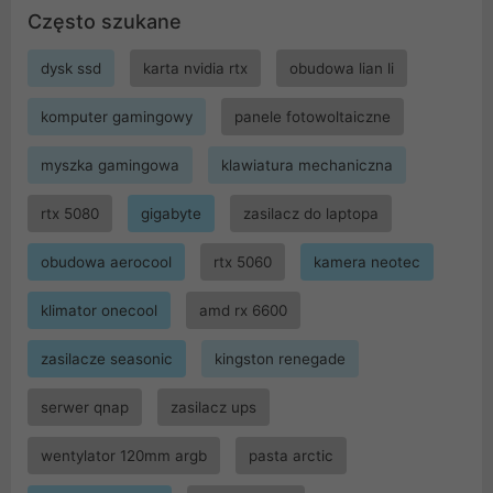
Często szukane
dysk ssd
karta nvidia rtx
obudowa lian li
komputer gamingowy
panele fotowoltaiczne
myszka gamingowa
klawiatura mechaniczna
rtx 5080
gigabyte
zasilacz do laptopa
obudowa aerocool
rtx 5060
kamera neotec
klimator onecool
amd rx 6600
zasilacze seasonic
kingston renegade
serwer qnap
zasilacz ups
wentylator 120mm argb
pasta arctic