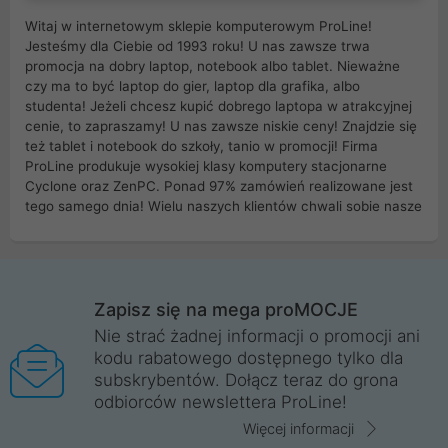
Witaj w internetowym sklepie komputerowym ProLine!
Jesteśmy dla Ciebie od 1993 roku! U nas zawsze trwa
promocja na dobry laptop, notebook albo tablet. Nieważne
czy ma to być laptop do gier, laptop dla grafika, albo
studenta! Jeżeli chcesz kupić dobrego laptopa w atrakcyjnej
cenie, to zapraszamy! U nas zawsze niskie ceny! Znajdzie się
też tablet i notebook do szkoły, tanio w promocji! Firma
ProLine produkuje wysokiej klasy komputery stacjonarne
Cyclone oraz ZenPC. Ponad 97% zamówień realizowane jest
tego samego dnia! Wielu naszych klientów chwali sobie nasze
myszki dla graczy i klawiatury mechaniczne. Posiadamy sieć
sklepów komputerowych na terenie kraju. W większości z
nich możesz odebrać zamówienie bez kosztów transportu.
Posiadamy sklep komputerowy w miastach takich jak
Wrocław, Poznań, Legnica, Katowice, Gliwice, Kalisz, Bytom,
Zapisz się na mega proMOCJE
Trzebnica, Opole. Szybka i profesjonalna obsługa!
Nie strać żadnej informacji o promocji ani
kodu rabatowego dostępnego tylko dla
ProLine to polska firma ze 100% polskim kapitałem. Działamy
subskrybentów. Dołącz teraz do grona
legalnie i płacimy podatki w naszym kraju! Posiadamy siedzibę
odbiorców newslettera ProLine!
główną w Mirkowie oraz salony na terenie kraju. Cała
komunikacja ze sklepem komputerowym ProLine jest
Więcej informacji
szyfrowana za pomocą technologii SSL. Nie sprzedajemy