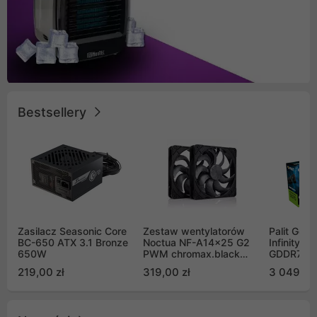
Bestsellery
Zasilacz Seasonic Core
Zestaw wentylatorów
Palit GeF
BC-650 ATX 3.1 Bronze
Noctua NF-A14x25 G2
Infinity 3
650W
PWM chromax.black
GDDR7 DL
Sx2-PP Sterrox 140mm
(NE75070
219,00 zł
319,00 zł
3 049,00
Push Pull (2szt)
GB2050S