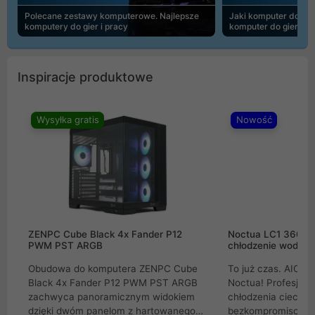
Polecane zestawy komputerowe. Najlepsze
Jaki komputer do 30
komputery do gier i pracy
komputer do gier | 
Inspiracje produktowe
Wysyłka gratis
Nowość
ZENPC Cube Black 4x Fander P12
Noctua LC1 360mm
PWM PST ARGB
chłodzenie wodne 
Obudowa do komputera ZENPC Cube
To już czas. AIO w
Black 4x Fander P12 PWM PST ARGB
Noctua! Profesjon
zachwyca panoramicznym widokiem
chłodzenia cieczą 
dzięki dwóm panelom z hartowanego
bezkompromisowe 