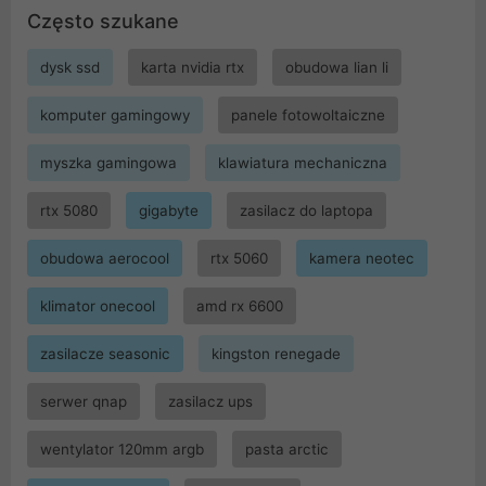
Często szukane
dysk ssd
karta nvidia rtx
obudowa lian li
komputer gamingowy
panele fotowoltaiczne
myszka gamingowa
klawiatura mechaniczna
rtx 5080
gigabyte
zasilacz do laptopa
obudowa aerocool
rtx 5060
kamera neotec
klimator onecool
amd rx 6600
zasilacze seasonic
kingston renegade
serwer qnap
zasilacz ups
wentylator 120mm argb
pasta arctic