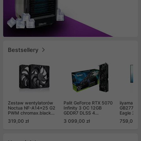
Bestsellery
Zestaw wentylatorów
Palit GeForce RTX 5070
iiyama G-
Noctua NF-A14x25 G2
Infinity 3 OC 12GB
GB2771QS
PWM chromax.black
GDDR7 DLSS 4
Eagle 27"
Sx2-PP Sterrox 140mm
(NE75070S19K9-
200Hz
319,00 zł
3 099,00 zł
759,00 zł
Push Pull (2szt)
GB2050S)