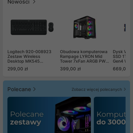
Nowości
Logitech 920-008923
Obudowa komputerowa
Dysk WD 
Zestaw Wireless
Rampage LYRON Mid
SSD 1TB 
Desktop MK545
Tower 7xFan ARGB PWM
Gen4 WD
Advanced
czarna
00CPE0
299,00 zł
399,00 zł
669,00 z
Polecane
Zobacz więcej polecanych