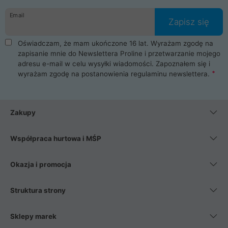
danych osobowych. Dlatego zakup notebooka albo laptopa w
Email
ProLine to czysta przyjemność i pełne bezpieczeństwo.
Zapisz się
Zaopatrzysz się u nas w akcesoria i części komputerowe
takie jak procesory, karty graficzne, płyty główne, pamięci,
Oświadczam, że mam ukończone 16 lat. Wyrażam zgodę na
dyski SSD, M.2 oraz HDD. Nasi pracownicy pomogą Ci wybrać
zapisanie mnie do Newslettera Proline i przetwarzanie mojego
najlepszy zasilacz komputerowy oraz obudowę do komputera.
adresu e-mail w celu wysyłki wiadomości. Zapoznałem się i
Poza komputerami mamy również najlepsze na rynku
wyrażam zgodę na postanowienia
regulaminu newslettera
.
Smartfony takich producentów jak Xiaomi, Apple, Samsung i
Huawei. Jeżeli chcesz, aby Twój komputer pracował cicho,
posiadamy szeroką gamę chłodzenia procesora, oraz ciche
wentylatory. Na koniec mając już to wszystko, możesz
Zakupy
wybrać idealny fotel gamingowy.
Współpraca hurtowa i MŚP
Okazja i promocja
Struktura strony
Sklepy marek