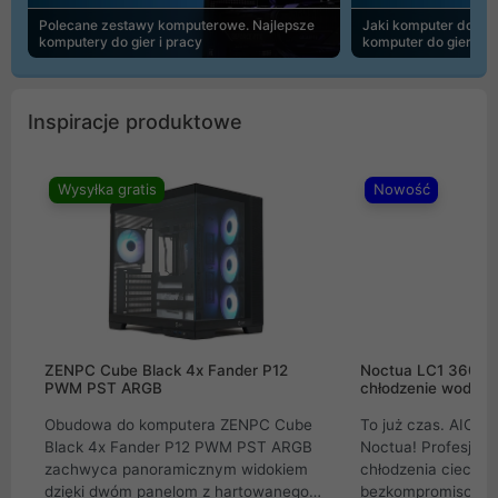
Polecane zestawy komputerowe. Najlepsze
Jaki komputer do 30
komputery do gier i pracy
komputer do gier | 
Inspiracje produktowe
Wysyłka gratis
Nowość
ZENPC Cube Black 4x Fander P12
Noctua LC1 360mm
PWM PST ARGB
chłodzenie wodne 
Obudowa do komputera ZENPC Cube
To już czas. AIO w
Black 4x Fander P12 PWM PST ARGB
Noctua! Profesjon
zachwyca panoramicznym widokiem
chłodzenia cieczą 
dzięki dwóm panelom z hartowanego
bezkompromisowe 