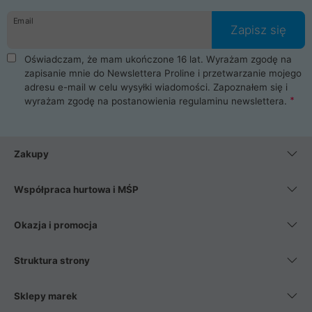
danych osobowych. Dlatego zakup notebooka albo laptopa w
Email
ProLine to czysta przyjemność i pełne bezpieczeństwo.
Zapisz się
Zaopatrzysz się u nas w akcesoria i części komputerowe
takie jak procesory, karty graficzne, płyty główne, pamięci,
Oświadczam, że mam ukończone 16 lat. Wyrażam zgodę na
dyski SSD, M.2 oraz HDD. Nasi pracownicy pomogą Ci wybrać
zapisanie mnie do Newslettera Proline i przetwarzanie mojego
najlepszy zasilacz komputerowy oraz obudowę do komputera.
adresu e-mail w celu wysyłki wiadomości. Zapoznałem się i
Poza komputerami mamy również najlepsze na rynku
wyrażam zgodę na postanowienia
regulaminu newslettera
.
Smartfony takich producentów jak Xiaomi, Apple, Samsung i
Huawei. Jeżeli chcesz, aby Twój komputer pracował cicho,
posiadamy szeroką gamę chłodzenia procesora, oraz ciche
wentylatory. Na koniec mając już to wszystko, możesz
Zakupy
wybrać idealny fotel gamingowy.
Współpraca hurtowa i MŚP
Okazja i promocja
Struktura strony
Sklepy marek