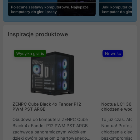
Polecane zestawy komputerowe. Najlepsze
Jaki komputer do 30
komputery do gier i pracy
komputer do gier | 
Inspiracje produktowe
Wysyłka gratis
Nowość
ZENPC Cube Black 4x Fander P12
Noctua LC1 360mm
PWM PST ARGB
chłodzenie wodne 
Obudowa do komputera ZENPC Cube
To już czas. AIO w
Black 4x Fander P12 PWM PST ARGB
Noctua! Profesjon
zachwyca panoramicznym widokiem
chłodzenia cieczą 
dzięki dwóm panelom z hartowanego
bezkompromisowe 