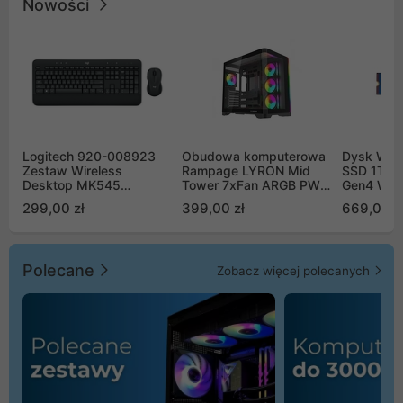
Nowości
Logitech 920-008923
Obudowa komputerowa
Dysk WD 
Zestaw Wireless
Rampage LYRON Mid
SSD 1TB 
Desktop MK545
Tower 7xFan ARGB PWM
Gen4 WD
Advanced
czarna
00CPE0
299,00 zł
399,00 zł
669,00 z
Polecane
Zobacz więcej polecanych