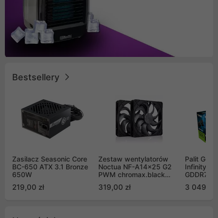
Bestsellery
Zasilacz Seasonic Core
Zestaw wentylatorów
Palit GeF
BC-650 ATX 3.1 Bronze
Noctua NF-A14x25 G2
Infinity 3
650W
PWM chromax.black
GDDR7 DL
Sx2-PP Sterrox 140mm
(NE75070
219,00 zł
319,00 zł
3 049,00
Push Pull (2szt)
GB2050S