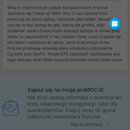
Witaj w internetowym sklepie komputerowym ProLine!
Jesteśmy dla Ciebie od 1993 roku! U nas zawsze trwa
promocja na dobry laptop, notebook albo tablet. Nieważne
czy ma to być laptop do gier, laptop dla grafika, albo
studenta! Jeżeli chcesz kupić dobrego laptopa w atrakcyjnej
cenie, to zapraszamy! U nas zawsze niskie ceny! Znajdzie się
też tablet i notebook do szkoły, tanio w promocji! Firma
ProLine produkuje wysokiej klasy komputery stacjonarne
Cyclone oraz ZenPC. Ponad 97% zamówień realizowane jest
tego samego dnia! Wielu naszych klientów chwali sobie nasze
myszki dla graczy i klawiatury mechaniczne. Posiadamy sieć
sklepów komputerowych na terenie kraju. W większości z
nich możesz odebrać zamówienie bez kosztów transportu.
Posiadamy sklep komputerowy w miastach takich jak
Wrocław, Poznań, Legnica, Katowice, Gliwice, Kalisz, Bytom,
Zapisz się na mega proMOCJE
Trzebnica, Opole. Szybka i profesjonalna obsługa!
Nie strać żadnej informacji o promocji ani
kodu rabatowego dostępnego tylko dla
ProLine to polska firma ze 100% polskim kapitałem. Działamy
subskrybentów. Dołącz teraz do grona
legalnie i płacimy podatki w naszym kraju! Posiadamy siedzibę
odbiorców newslettera ProLine!
główną w Mirkowie oraz salony na terenie kraju. Cała
komunikacja ze sklepem komputerowym ProLine jest
Więcej informacji
szyfrowana za pomocą technologii SSL. Nie sprzedajemy