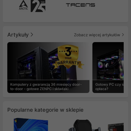
Artykuły
Zobacz więcej artykułów
Komputery z gwarancją 36 miesięcy door-
Gotowy PC czy skład
to-door - gotowe ZENPC i składaki
opłaca?
Popularne kategorie w sklepie