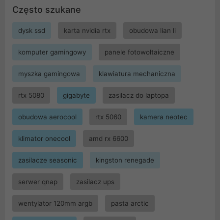
Często szukane
dysk ssd
karta nvidia rtx
obudowa lian li
komputer gamingowy
panele fotowoltaiczne
myszka gamingowa
klawiatura mechaniczna
rtx 5080
gigabyte
zasilacz do laptopa
obudowa aerocool
rtx 5060
kamera neotec
klimator onecool
amd rx 6600
zasilacze seasonic
kingston renegade
serwer qnap
zasilacz ups
wentylator 120mm argb
pasta arctic