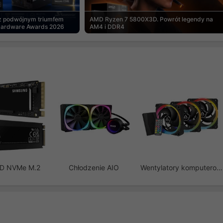
 z podwójnym triumfem
AMD Ryzen 7 5800X3D. Powrót legendy na
Hardware Awards 2026
AM4 i DDR4
SD NVMe M.2
Chłodzenie AIO
Wentylatory komputerowe