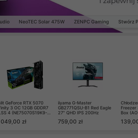
udio
NeoTEC Solar 475W
ZENPC Gaming
Stwórz 
lit GeForce RTX 5070
iiyama G-Master
Chłodzen
finity 3 OC 12GB GDDR7
GB2771QSU-B1 Red Eagle
Freezer 
LSS 4 (NE75070S19K9-
27" QHD IPS 200Hz
Box (A
B2050S)
 049,00 zł
759,00 zł
139,00