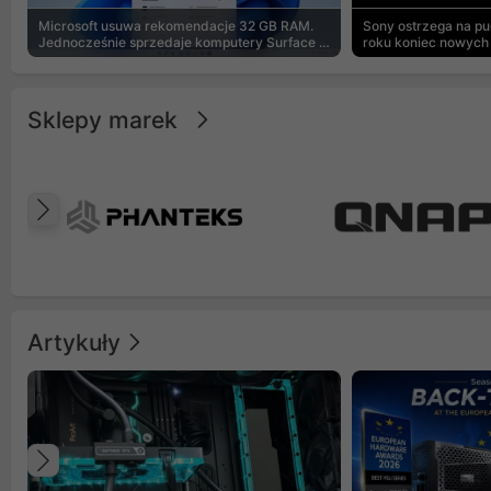
Microsoft usuwa rekomendacje 32 GB RAM.
Sony ostrzega na p
Jednocześnie sprzedaje komputery Surface z
roku koniec nowych 
8 GB
Sklepy marek
Poprzedni
Artykuły
Poprzedni