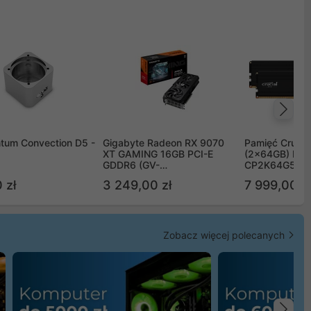
Na
tum Convection D5 -
Gigabyte Radeon RX 9070
Pamięć Crucia
XT GAMING 16GB PCI-E
(2x64GB) DD
GDDR6 (GV-
CP2K64G56C
R9070XTGAMING-16GD)
 zł
3 249,00 zł
7 999,00 zł
Zobacz więcej polecanych