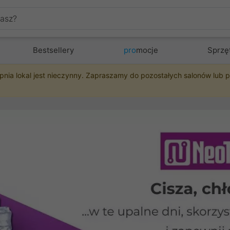
Bestsellery
pro
mocje
Sprzę
pnia lokal jest nieczynny. Zapraszamy do pozostałych salonów lub