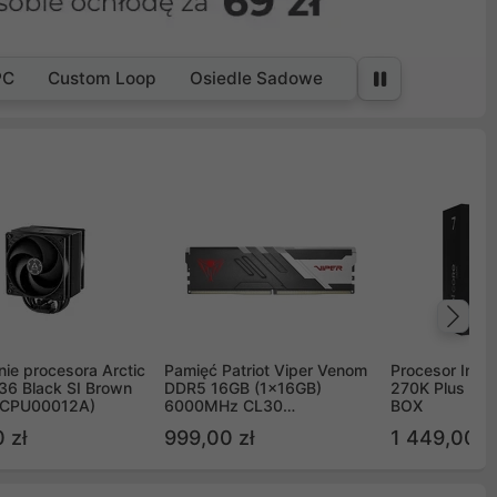
PC
Custom Loop
Osiedle Sadowe
Na
ie procesora Arctic
Pamięć Patriot Viper Venom
Procesor Intel 
36 Black SI Brown
DDR5 16GB (1x16GB)
270K Plus 5.
OCPU00012A)
6000MHz CL30
BOX
PVV516G60C30
 zł
999,00 zł
1 449,00 z