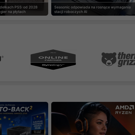
udełkach PS5: od 2028
Seasonic odpowiada na rosnące wymagania
gier na płytach
stacji roboczych AI