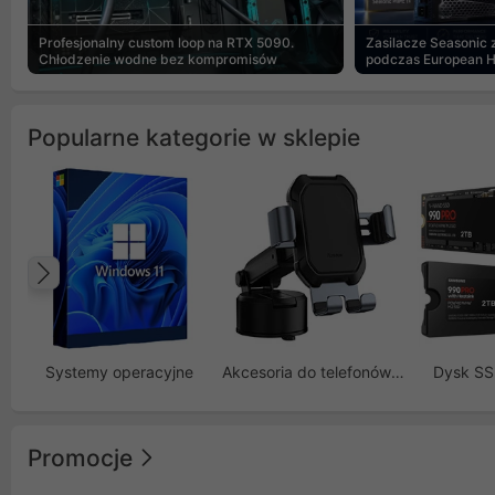
Profesjonalny custom loop na RTX 5090.
Zasilacze Seasonic
Chłodzenie wodne bez kompromisów
podczas European 
Popularne kategorie w sklepie
Poprzedni
Systemy operacyjne
Akcesoria do telefonów GSM
Dysk S
Promocje