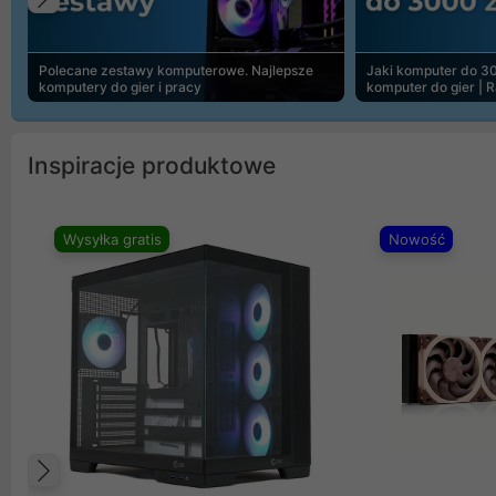
Poprzedni
Polecane zestawy komputerowe. Najlepsze
Jaki komputer do 30
komputery do gier i pracy
komputer do gier | 
Inspiracje produktowe
Wysyłka gratis
Nowość
Poprzedni