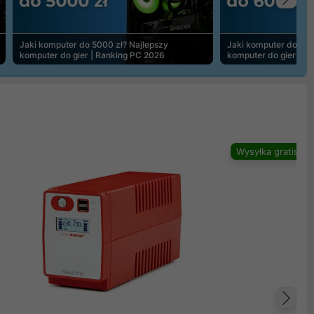
Na
Jaki komputer do 5000 zł? Najlepszy
Jaki komputer do 600
komputer do gier | Ranking PC 2026
komputer do gier | R
Wysyłka gratis
Na