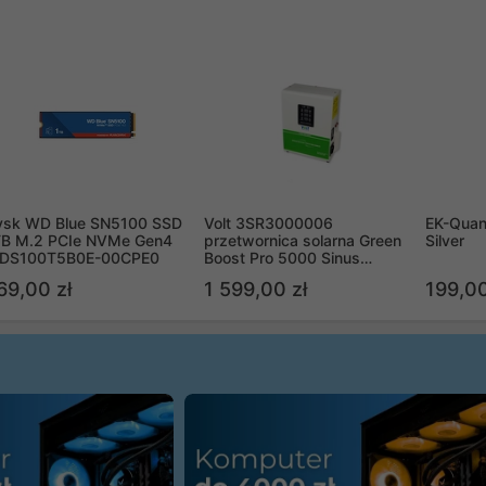
ysk WD Blue SN5100 SSD
Volt 3SR3000006
EK-Quan
TB M.2 PCIe NVMe Gen4
przetwornica solarna Green
Silver
DS100T5B0E-00CPE0
Boost Pro 5000 Sinus
Bypass
69,00 zł
1 599,00 zł
199,00