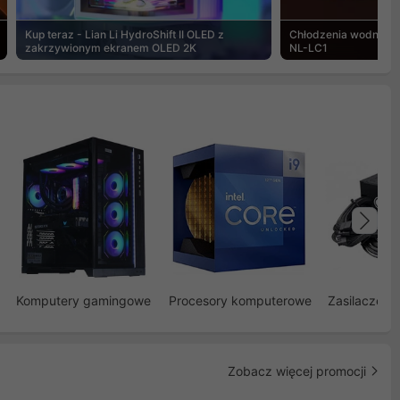
Kup teraz - Lian Li HydroShift II OLED z
Chłodzenia wodne Noc
zakrzywionym ekranem OLED 2K
NL-LC1
Na
Komputery gamingowe
Procesory komputerowe
Zasilacze d
Zobacz więcej promocji