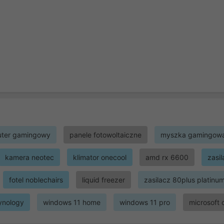
ter gamingowy
panele fotowoltaiczne
myszka gamingow
kamera neotec
klimator onecool
amd rx 6600
zasi
fotel noblechairs
liquid freezer
zasilacz 80plus platinu
ynology
windows 11 home
windows 11 pro
microsoft 