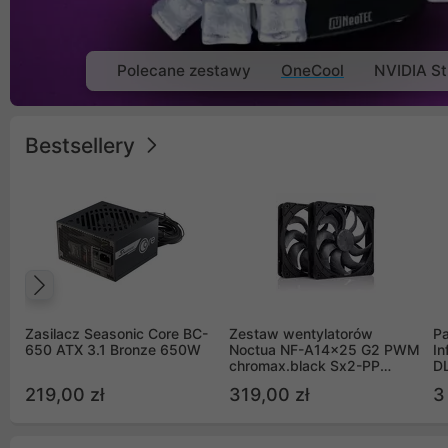
Polecane zestawy
OneCool
NVIDIA St
Bestsellery
Poprzedni
Zasilacz Seasonic Core BC-
Zestaw wentylatorów
Pa
650 ATX 3.1 Bronze 650W
Noctua NF-A14x25 G2 PWM
In
chromax.black Sx2-PP
D
Sterrox 140mm Push Pull
G
219,00 zł
319,00 zł
3
(2szt)