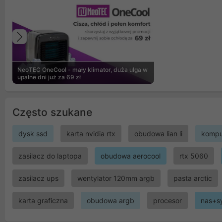
Poprzedni
NeoTEC OneCool - mały klimator, duża ulga w
upalne dni już za 69 zł
Często szukane
dysk ssd
karta nvidia rtx
obudowa lian li
kompu
zasilacz do laptopa
obudowa aerocool
rtx 5060
zasilacz ups
wentylator 120mm argb
pasta arctic
karta graficzna
obudowa argb
procesor
nas+s