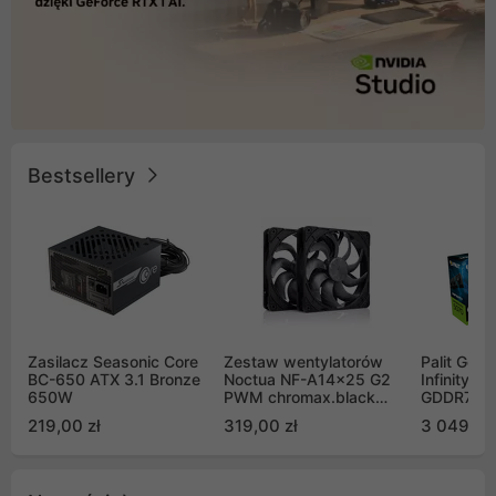
Bestsellery
Zasilacz Seasonic Core
Zestaw wentylatorów
Palit GeF
BC-650 ATX 3.1 Bronze
Noctua NF-A14x25 G2
Infinity 3
650W
PWM chromax.black
GDDR7 DL
Sx2-PP Sterrox 140mm
(NE75070
219,00 zł
319,00 zł
3 049,00
Push Pull (2szt)
GB2050S