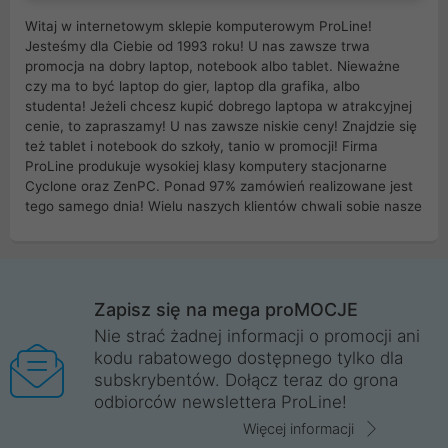
Witaj w internetowym sklepie komputerowym ProLine!
Jesteśmy dla Ciebie od 1993 roku! U nas zawsze trwa
promocja na dobry laptop, notebook albo tablet. Nieważne
czy ma to być laptop do gier, laptop dla grafika, albo
studenta! Jeżeli chcesz kupić dobrego laptopa w atrakcyjnej
cenie, to zapraszamy! U nas zawsze niskie ceny! Znajdzie się
też tablet i notebook do szkoły, tanio w promocji! Firma
ProLine produkuje wysokiej klasy komputery stacjonarne
Cyclone oraz ZenPC. Ponad 97% zamówień realizowane jest
tego samego dnia! Wielu naszych klientów chwali sobie nasze
myszki dla graczy i klawiatury mechaniczne. Posiadamy sieć
sklepów komputerowych na terenie kraju. W większości z
nich możesz odebrać zamówienie bez kosztów transportu.
Posiadamy sklep komputerowy w miastach takich jak
Wrocław, Poznań, Legnica, Katowice, Gliwice, Kalisz, Bytom,
Zapisz się na mega proMOCJE
Trzebnica, Opole. Szybka i profesjonalna obsługa!
Nie strać żadnej informacji o promocji ani
kodu rabatowego dostępnego tylko dla
ProLine to polska firma ze 100% polskim kapitałem. Działamy
subskrybentów. Dołącz teraz do grona
legalnie i płacimy podatki w naszym kraju! Posiadamy siedzibę
odbiorców newslettera ProLine!
główną w Mirkowie oraz salony na terenie kraju. Cała
komunikacja ze sklepem komputerowym ProLine jest
Więcej informacji
szyfrowana za pomocą technologii SSL. Nie sprzedajemy