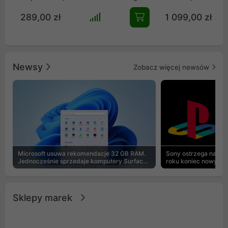
szkła. Zapewnia fenomenalny przepływ
all-in-one, stworzo
289,00 zł
1 099,00 zł
powietrza z 3 wentylatorami Reverse i
ekstremalnie wyda
panelami mesh. Wyposażona w port
roboczych i kompu
USB-C, mieści GPU do 410 mm i
gamingowych. Wyk
chłodzenie AIO 360 mm. Idealny wybór
imponujący radiato
dla entuzjastów szukających
oraz trzy flagowe 
Newsy
Zobacz więcej newsów
bezkompromisowego stylu i
generacji, urządze
wydajności.
niespotykaną kultu
efektywność odpro
Innowacyjny syste
dźwięków pompy spr
jeden z najcichsz
rynku, idealnie łą
absolutnym spokoj
Microsoft usuwa rekomendacje 32 GB RAM.
Sony ostrzega na pu
Jednocześnie sprzedaje komputery Surface
roku koniec nowych g
z 8 GB
Sklepy marek