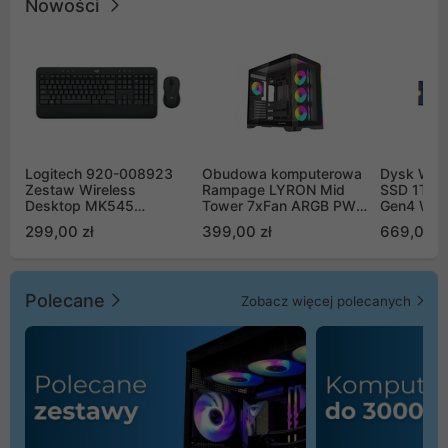
Nowości
Logitech 920-008923
Obudowa komputerowa
Dysk WD 
Zestaw Wireless
Rampage LYRON Mid
SSD 1TB 
Desktop MK545
Tower 7xFan ARGB PWM
Gen4 WD
Advanced
czarna
00CPE0
299,00 zł
399,00 zł
669,00 z
Polecane
Zobacz więcej polecanych