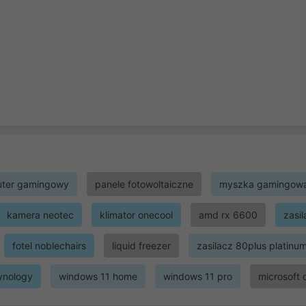
ter gamingowy
panele fotowoltaiczne
myszka gamingow
kamera neotec
klimator onecool
amd rx 6600
zasi
fotel noblechairs
liquid freezer
zasilacz 80plus platinu
ynology
windows 11 home
windows 11 pro
microsoft 