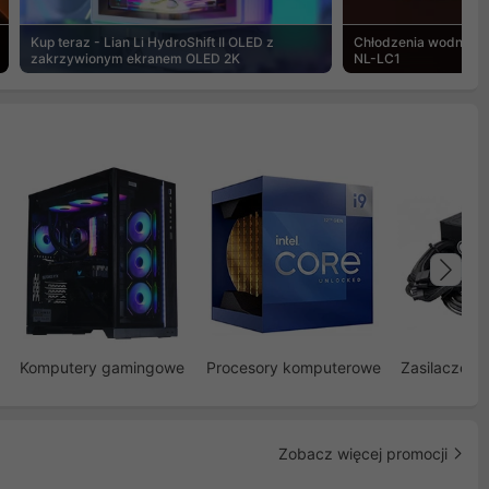
Kup teraz - Lian Li HydroShift II OLED z
Chłodzenia wodne Noc
zakrzywionym ekranem OLED 2K
NL-LC1
Na
Komputery gamingowe
Procesory komputerowe
Zasilacze d
Zobacz więcej promocji