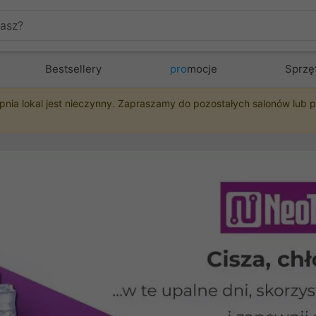
Bestsellery
pro
mocje
Sprzę
pnia lokal jest nieczynny. Zapraszamy do pozostałych salonów lub