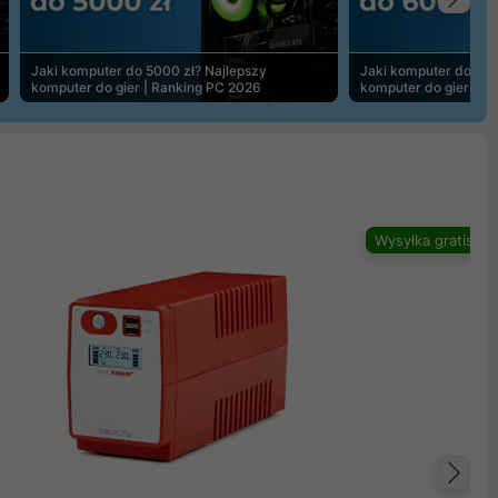
Na
Jaki komputer do 5000 zł? Najlepszy
Jaki komputer do 600
komputer do gier | Ranking PC 2026
komputer do gier | R
Wysyłka gratis
Na