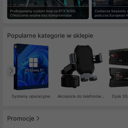
Profesjonalny custom loop na RTX 5090.
Zasilacze Seasonic
Chłodzenie wodne bez kompromisów
podczas European 
Popularne kategorie w sklepie
Poprzedni
Systemy operacyjne
Akcesoria do telefonów GSM
Dysk S
Promocje