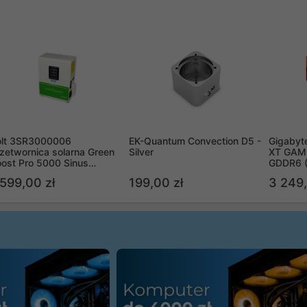
olt 3SR3000006
EK-Quantum Convection D5 -
Gigabyt
zetwornica solarna Green
Silver
XT GAMI
ost Pro 5000 Sinus
GDDR6 
ypass
R9070X
 599,00 zł
199,00 zł
3 249,