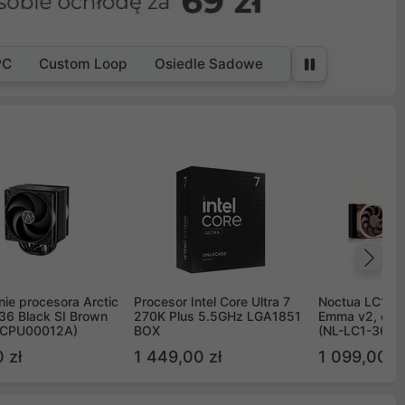
PC
Custom Loop
Osiedle Sadowe
Na
ie procesora Arctic
Procesor Intel Core Ultra 7
Noctua LC1 3
36 Black SI Brown
270K Plus 5.5GHz LGA1851
Emma v2, chł
OCPU00012A)
BOX
(NL-LC1-36)
 zł
1 449,00 zł
1 099,00 zł