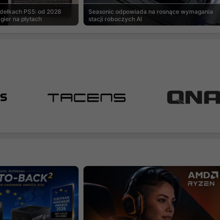
udełkach PS5: od 2028
Seasonic odpowiada na rosnące wymagania
gier na płytach
stacji roboczych AI