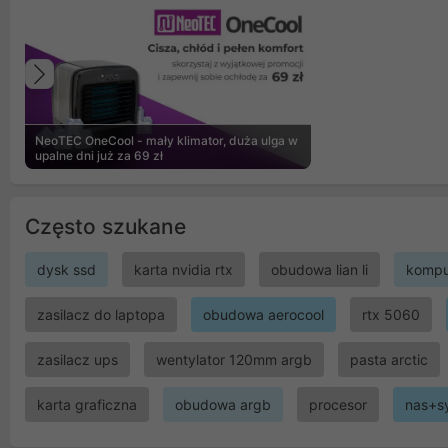
Poprzedni
NeoTEC OneCool - mały klimator, duża ulga w
upalne dni już za 69 zł
Często szukane
dysk ssd
karta nvidia rtx
obudowa lian li
kompu
zasilacz do laptopa
obudowa aerocool
rtx 5060
zasilacz ups
wentylator 120mm argb
pasta arctic
karta graficzna
obudowa argb
procesor
nas+s