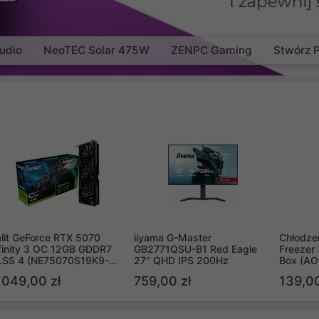
udio
NeoTEC Solar 475W
ZENPC Gaming
Stwórz 
lit GeForce RTX 5070
iiyama G-Master
Chłodzen
finity 3 OC 12GB GDDR7
GB2771QSU-B1 Red Eagle
Freezer 
LSS 4 (NE75070S19K9-
27" QHD IPS 200Hz
Box (A
B2050S)
 049,00 zł
759,00 zł
139,00