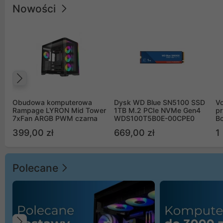
Nowości
Poprzedni
Obudowa komputerowa
Dysk WD Blue SN5100 SSD
V
Rampage LYRON Mid Tower
1TB M.2 PCIe NVMe Gen4
pr
7xFan ARGB PWM czarna
WDS100T5B0E-00CPE0
Bo
B
399,00 zł
669,00 zł
1
Polecane