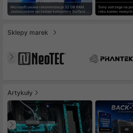
Microsoft usuwa rekomendacje 32 GB RAM.
Sony ostrzega na p
Jednocześnie sprzedaje komputery Surface z
roku koniec nowych 
8 GB
Sklepy marek
Poprzedni
Artykuły
Poprzedni