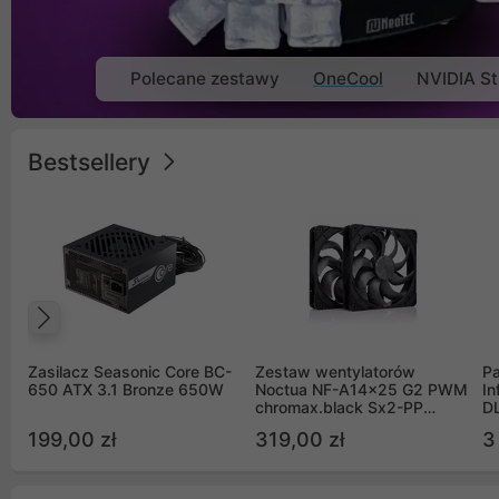
Polecane zestawy
OneCool
NVIDIA St
Bestsellery
Poprzedni
Zasilacz Seasonic Core BC-
Zestaw wentylatorów
Pa
650 ATX 3.1 Bronze 650W
Noctua NF-A14x25 G2 PWM
In
chromax.black Sx2-PP
D
Sterrox 140mm Push Pull
G
199,00 zł
319,00 zł
3
(2szt)