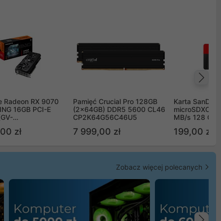
Na
e Radeon RX 9070
Pamięć Crucial Pro 128GB
Karta SanDisk
NG 16GB PCI-E
(2x64GB) DDR5 5600 CL46
microSDXC UH
(GV-
CP2K64G56C46U5
MB/s 128 GB
TGAMING-16GD)
00 zł
7 999,00 zł
199,00 zł
Zobacz więcej polecanych