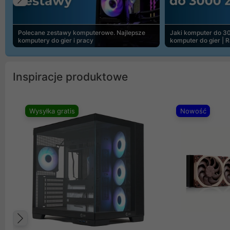
Poprzedni
Polecane zestawy komputerowe. Najlepsze
Jaki komputer do 30
komputery do gier i pracy
komputer do gier | 
Inspiracje produktowe
Wysyłka gratis
Nowość
Poprzedni