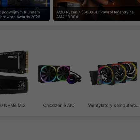
 z podwójnym triumfem
AMD Ryzen 7 5800X3D. Powrót legendy na
Hardware Awards 2026
AM4 i DDR4
SD NVMe M.2
Chłodzenie AIO
Wentylatory komputerowe