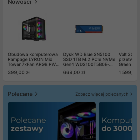
Nowości
Obudowa komputerowa
Dysk WD Blue SN5100
Volt 3SR
Rampage LYRON Mid
SSD 1TB M.2 PCIe NVMe
przetworn
Tower 7xFan ARGB PWM
Gen4 WDS100T5B0E-
Green Boo
czarna
00CPE0
Sinus Byp
399,00 zł
669,00 zł
1 599,00 
Polecane
Zobacz więcej polecanych