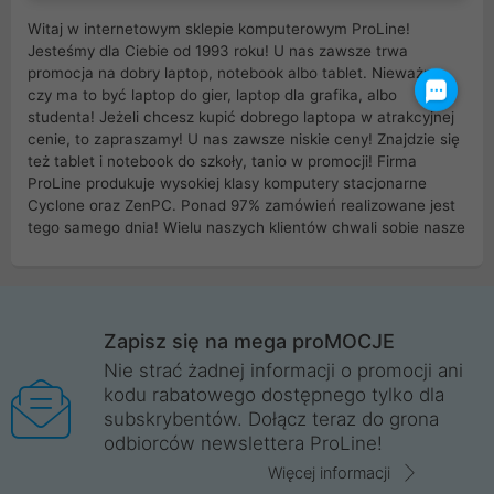
Witaj w internetowym sklepie komputerowym ProLine!
Jesteśmy dla Ciebie od 1993 roku! U nas zawsze trwa
promocja na dobry laptop, notebook albo tablet. Nieważne
czy ma to być laptop do gier, laptop dla grafika, albo
studenta! Jeżeli chcesz kupić dobrego laptopa w atrakcyjnej
cenie, to zapraszamy! U nas zawsze niskie ceny! Znajdzie się
też tablet i notebook do szkoły, tanio w promocji! Firma
ProLine produkuje wysokiej klasy komputery stacjonarne
Cyclone oraz ZenPC. Ponad 97% zamówień realizowane jest
tego samego dnia! Wielu naszych klientów chwali sobie nasze
myszki dla graczy i klawiatury mechaniczne. Posiadamy sieć
sklepów komputerowych na terenie kraju. W większości z
nich możesz odebrać zamówienie bez kosztów transportu.
Posiadamy sklep komputerowy w miastach takich jak
Wrocław, Poznań, Legnica, Katowice, Gliwice, Kalisz, Bytom,
Zapisz się na mega proMOCJE
Trzebnica, Opole. Szybka i profesjonalna obsługa!
Nie strać żadnej informacji o promocji ani
kodu rabatowego dostępnego tylko dla
ProLine to polska firma ze 100% polskim kapitałem. Działamy
subskrybentów. Dołącz teraz do grona
legalnie i płacimy podatki w naszym kraju! Posiadamy siedzibę
odbiorców newslettera ProLine!
główną w Mirkowie oraz salony na terenie kraju. Cała
komunikacja ze sklepem komputerowym ProLine jest
Więcej informacji
szyfrowana za pomocą technologii SSL. Nie sprzedajemy