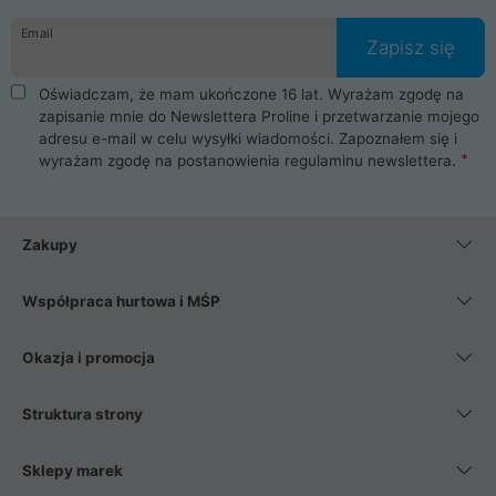
danych osobowych. Dlatego zakup notebooka albo laptopa w
Email
ProLine to czysta przyjemność i pełne bezpieczeństwo.
Zapisz się
Zaopatrzysz się u nas w akcesoria i części komputerowe
takie jak procesory, karty graficzne, płyty główne, pamięci,
Oświadczam, że mam ukończone 16 lat. Wyrażam zgodę na
dyski SSD, M.2 oraz HDD. Nasi pracownicy pomogą Ci wybrać
zapisanie mnie do Newslettera Proline i przetwarzanie mojego
najlepszy zasilacz komputerowy oraz obudowę do komputera.
adresu e-mail w celu wysyłki wiadomości. Zapoznałem się i
Poza komputerami mamy również najlepsze na rynku
wyrażam zgodę na postanowienia
regulaminu newslettera
.
Smartfony takich producentów jak Xiaomi, Apple, Samsung i
Huawei. Jeżeli chcesz, aby Twój komputer pracował cicho,
posiadamy szeroką gamę chłodzenia procesora, oraz ciche
wentylatory. Na koniec mając już to wszystko, możesz
Zakupy
wybrać idealny fotel gamingowy.
Współpraca hurtowa i MŚP
Okazja i promocja
Struktura strony
Sklepy marek