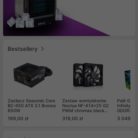
Bestsellery
Zasilacz Seasonic Core
Zestaw wentylatorów
Palit GeF
BC-650 ATX 3.1 Bronze
Noctua NF-A14x25 G2
Infinity 3
650W
PWM chromax.black
GDDR7 DL
Sx2-PP Sterrox 140mm
(NE75070
199,00 zł
319,00 zł
3 049,00
Push Pull (2szt)
GB2050S