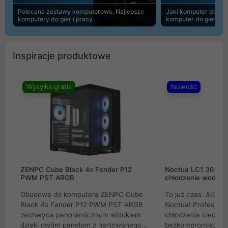
Polecane zestawy komputerowe. Najlepsze
Jaki komputer do 30
komputery do gier i pracy
komputer do gier | 
Inspiracje produktowe
Wysyłka gratis
Nowość
ZENPC Cube Black 4x Fander P12
Noctua LC1 360mm
PWM PST ARGB
chłodzenie wodne 
Obudowa do komputera ZENPC Cube
To już czas. AIO w
Black 4x Fander P12 PWM PST ARGB
Noctua! Profesjon
zachwyca panoramicznym widokiem
chłodzenia cieczą 
dzięki dwóm panelom z hartowanego
bezkompromisowe 