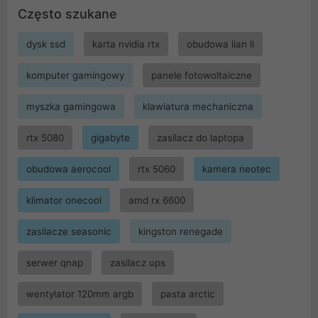
Często szukane
dysk ssd
karta nvidia rtx
obudowa lian li
komputer gamingowy
panele fotowoltaiczne
myszka gamingowa
klawiatura mechaniczna
rtx 5080
gigabyte
zasilacz do laptopa
obudowa aerocool
rtx 5060
kamera neotec
klimator onecool
amd rx 6600
zasilacze seasonic
kingston renegade
serwer qnap
zasilacz ups
wentylator 120mm argb
pasta arctic