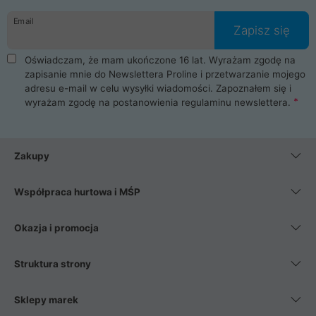
danych osobowych. Dlatego zakup notebooka albo laptopa w
Email
ProLine to czysta przyjemność i pełne bezpieczeństwo.
Zapisz się
Zaopatrzysz się u nas w akcesoria i części komputerowe
takie jak procesory, karty graficzne, płyty główne, pamięci,
Oświadczam, że mam ukończone 16 lat. Wyrażam zgodę na
dyski SSD, M.2 oraz HDD. Nasi pracownicy pomogą Ci wybrać
zapisanie mnie do Newslettera Proline i przetwarzanie mojego
najlepszy zasilacz komputerowy oraz obudowę do komputera.
adresu e-mail w celu wysyłki wiadomości. Zapoznałem się i
Poza komputerami mamy również najlepsze na rynku
wyrażam zgodę na postanowienia
regulaminu newslettera
.
Smartfony takich producentów jak Xiaomi, Apple, Samsung i
Huawei. Jeżeli chcesz, aby Twój komputer pracował cicho,
posiadamy szeroką gamę chłodzenia procesora, oraz ciche
wentylatory. Na koniec mając już to wszystko, możesz
Zakupy
wybrać idealny fotel gamingowy.
Współpraca hurtowa i MŚP
Okazja i promocja
Struktura strony
Sklepy marek