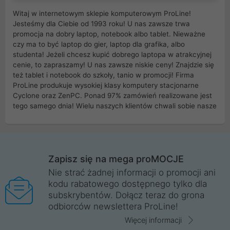
Witaj w internetowym sklepie komputerowym ProLine!
Jesteśmy dla Ciebie od 1993 roku! U nas zawsze trwa
promocja na dobry laptop, notebook albo tablet. Nieważne
czy ma to być laptop do gier, laptop dla grafika, albo
studenta! Jeżeli chcesz kupić dobrego laptopa w atrakcyjnej
cenie, to zapraszamy! U nas zawsze niskie ceny! Znajdzie się
też tablet i notebook do szkoły, tanio w promocji! Firma
ProLine produkuje wysokiej klasy komputery stacjonarne
Cyclone oraz ZenPC. Ponad 97% zamówień realizowane jest
tego samego dnia! Wielu naszych klientów chwali sobie nasze
myszki dla graczy i klawiatury mechaniczne. Posiadamy sieć
sklepów komputerowych na terenie kraju. W większości z
nich możesz odebrać zamówienie bez kosztów transportu.
Posiadamy sklep komputerowy w miastach takich jak
Wrocław, Poznań, Legnica, Katowice, Gliwice, Kalisz, Bytom,
Zapisz się na mega proMOCJE
Trzebnica, Opole. Szybka i profesjonalna obsługa!
Nie strać żadnej informacji o promocji ani
kodu rabatowego dostępnego tylko dla
ProLine to polska firma ze 100% polskim kapitałem. Działamy
subskrybentów. Dołącz teraz do grona
legalnie i płacimy podatki w naszym kraju! Posiadamy siedzibę
odbiorców newslettera ProLine!
główną w Mirkowie oraz salony na terenie kraju. Cała
komunikacja ze sklepem komputerowym ProLine jest
Więcej informacji
szyfrowana za pomocą technologii SSL. Nie sprzedajemy