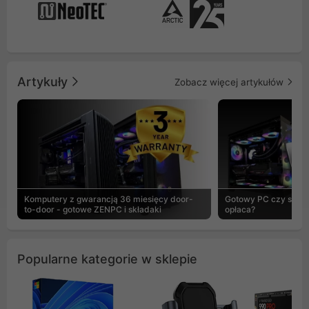
Artykuły
Zobacz więcej artykułów
Komputery z gwarancją 36 miesięcy door-
Gotowy PC czy skład
to-door - gotowe ZENPC i składaki
opłaca?
Popularne kategorie w sklepie