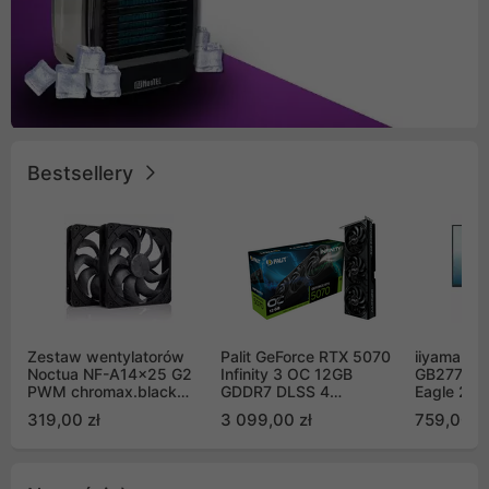
Bestsellery
Zestaw wentylatorów
Palit GeForce RTX 5070
iiyama G-
Noctua NF-A14x25 G2
Infinity 3 OC 12GB
GB2771QS
PWM chromax.black
GDDR7 DLSS 4
Eagle 27"
Sx2-PP Sterrox 140mm
(NE75070S19K9-
200Hz
319,00 zł
3 099,00 zł
759,00 zł
Push Pull (2szt)
GB2050S)