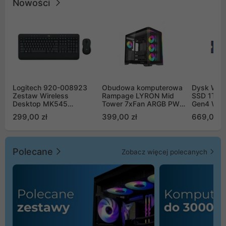
Nowości
Logitech 920-008923
Obudowa komputerowa
Dysk WD 
Zestaw Wireless
Rampage LYRON Mid
SSD 1TB 
Desktop MK545
Tower 7xFan ARGB PWM
Gen4 WD
Advanced
czarna
00CPE0
299,00 zł
399,00 zł
669,00 z
Polecane
Zobacz więcej polecanych