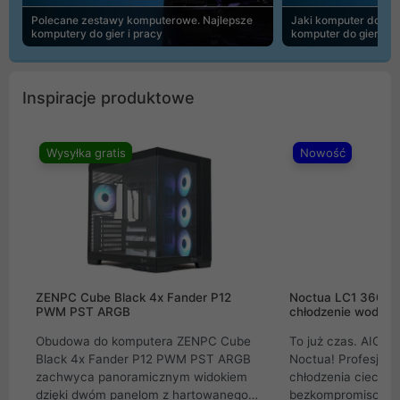
Polecane zestawy komputerowe. Najlepsze
Jaki komputer do 30
komputery do gier i pracy
komputer do gier | 
Inspiracje produktowe
Wysyłka gratis
Nowość
ZENPC Cube Black 4x Fander P12
Noctua LC1 360mm
PWM PST ARGB
chłodzenie wodne 
Obudowa do komputera ZENPC Cube
To już czas. AIO w
Black 4x Fander P12 PWM PST ARGB
Noctua! Profesjon
zachwyca panoramicznym widokiem
chłodzenia cieczą 
dzięki dwóm panelom z hartowanego
bezkompromisowe 