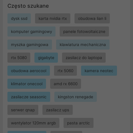
Często szukane
dysk ssd
karta nvidia rtx
obudowa lian li
komputer gamingowy
panele fotowoltaiczne
myszka gamingowa
klawiatura mechaniczna
rtx 5080
gigabyte
zasilacz do laptopa
obudowa aerocool
rtx 5060
kamera neotec
klimator onecool
amd rx 6600
zasilacze seasonic
kingston renegade
serwer qnap
zasilacz ups
wentylator 120mm argb
pasta arctic