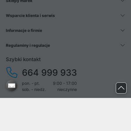
Sklepy marek
Wsparcie klienta i serwis
Informacje o firmie
Regulaminy i regulacje
Szybki kontakt
664 999 933
pon. - pt.
9:00 - 17:00
sob. - niedz.
nieczynne
pomoc@proline.pl
Dołącz do nas