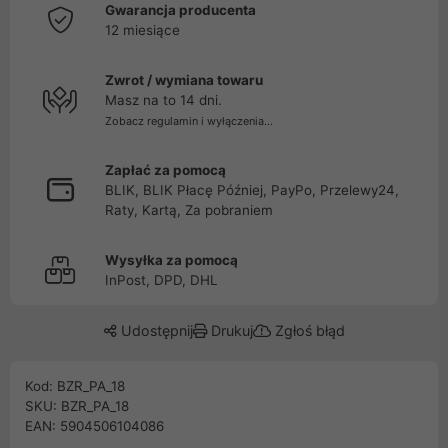
Gwarancja producenta
12 miesiące
Zwrot / wymiana towaru
Masz na to 14 dni.
Zobacz regulamin i wyłączenia...
Zapłać za pomocą
BLIK, BLIK Płacę Później, PayPo, Przelewy24,
Raty, Kartą, Za pobraniem
Wysyłka za pomocą
InPost, DPD, DHL
Udostępnij
Drukuj
Zgłoś błąd
Kod: BZR_PA_18
SKU: BZR_PA_18
EAN: 5904506104086