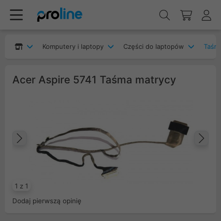
Komputery i laptopy
Części do laptopów
Taśm
Acer Aspire 5741 Taśma matrycy
Poprzedni
Na
1 z 1
Dodaj pierwszą opinię