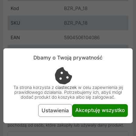
Kod
BZR_PA_18
SKU
BZR_PA_18
EAN
5904506104086
Gwarancja
12 miesięcy
Dbamy o Twoją prywatność
producenta
Osoba odpowiedzialna i bezpieczeństwo
Uniwersalna informacja o bezpieczeństwie
Ta strona korzysta z
ciasteczek
w celu zapewnienia jej
prawidłowego działania. Potrzebujemy ich, abyś mógł
dodać produkt do koszyka albo się zalogować.
Opinie Klientów
Akceptuję wszystko
Ustawienia
PROLINE S.A. nie gwarantuje, że zamieszczone opinie
pochodzą od osób, które zakupiły lub używały dany produkt.