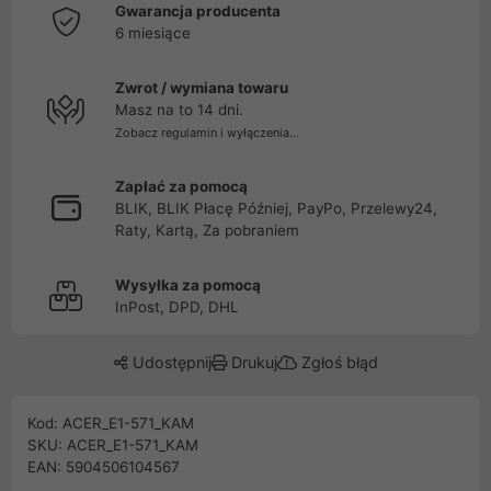
Gwarancja producenta
6 miesiące
Zwrot / wymiana towaru
Masz na to 14 dni.
Zobacz regulamin i wyłączenia...
Zapłać za pomocą
BLIK, BLIK Płacę Później, PayPo, Przelewy24,
Raty, Kartą, Za pobraniem
Wysyłka za pomocą
InPost, DPD, DHL
Udostępnij
Drukuj
Zgłoś błąd
Kod: ACER_E1-571_KAM
SKU: ACER_E1-571_KAM
EAN: 5904506104567