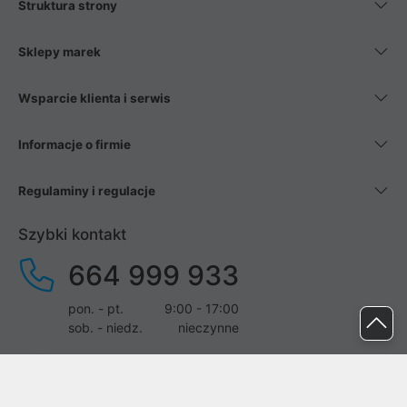
Struktura strony
Sklepy marek
Wsparcie klienta i serwis
Informacje o firmie
Regulaminy i regulacje
Szybki kontakt
664 999 933
pon. - pt.
9:00 - 17:00
sob. - niedz.
nieczynne
pomoc@proline.pl
Dołącz do nas