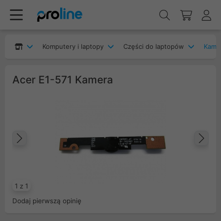
Komputery i laptopy
Części do laptopów
Kamer
Acer E1-571 Kamera
Poprzedni
Na
1 z 1
Dodaj pierwszą opinię